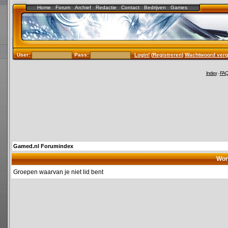
Home
Forum
Archief
Redactie
Contact
Bedrijven
Games
User:
Pass:
Login!
(
Registreren
)
Wachtwoord verg
Index
-
FA
Gamed.nl Forumindex
Wor
Groepen waarvan je niet lid bent