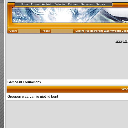
Home
Forum
Archief
Redactie
Contact
Bedrijven
Games
User:
Pass:
Login!
(
Registreren
)
Wachtwoord verg
Index
-
FA
Gamed.nl Forumindex
Wor
Groepen waarvan je niet lid bent