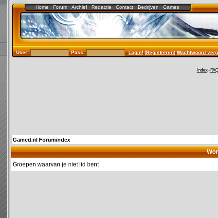
Home
Forum
Archief
Redactie
Contact
Bedrijven
Games
User:
Pass:
Login!
(
Registreren
)
Wachtwoord verg
Index
-
FA
Gamed.nl Forumindex
Wor
Groepen waarvan je niet lid bent