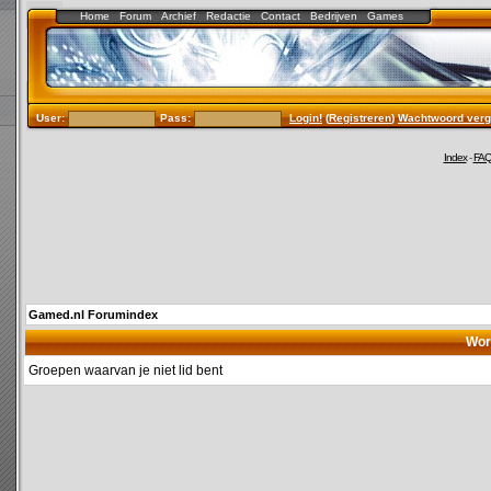
Home
Forum
Archief
Redactie
Contact
Bedrijven
Games
User:
Pass:
Login!
(
Registreren
)
Wachtwoord verg
Index
-
FA
Gamed.nl Forumindex
Wor
Groepen waarvan je niet lid bent