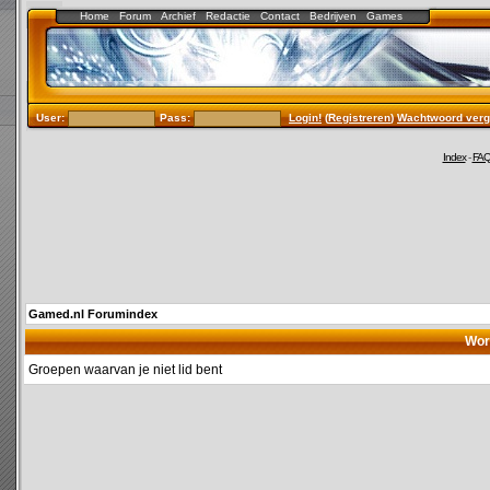
Home
Forum
Archief
Redactie
Contact
Bedrijven
Games
User:
Pass:
Login!
(
Registreren
)
Wachtwoord verg
Index
-
FA
Gamed.nl Forumindex
Wor
Groepen waarvan je niet lid bent