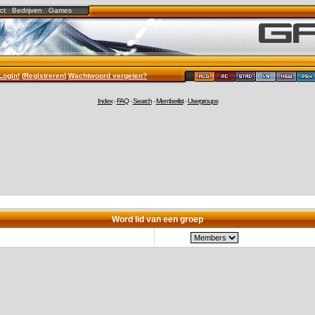
ct
Bedrijven
Games
Login!
(
Registreren
)
Wachtwoord vergeten?
Index
-
FAQ
-
Search
-
Memberlist
-
Usergroups
Word lid van een groep