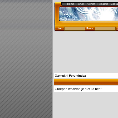
Home
Forum
Archief
Redactie
Conta
User:
Pass:
Gamed.nl Forumindex
Groepen waarvan je niet lid bent