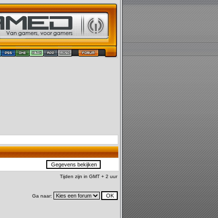
Tijden zijn in GMT + 2 uur
Ga naar: