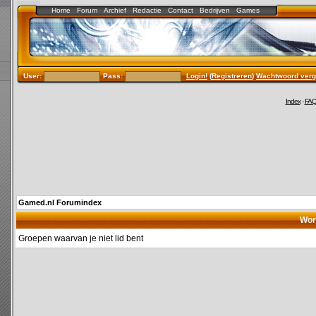
Home
Forum
Archief
Redactie
Contact
Bedrijven
Games
User:
Pass:
Login!
(
Registreren
)
Wachtwoord verg
Index
-
FA
Gamed.nl Forumindex
Wor
Groepen waarvan je niet lid bent