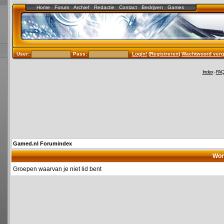
Home
Forum
Archief
Redactie
Contact
Bedrijven
Games
User:
Pass:
Login!
(
Registreren
)
Wachtwoord verg
Index
-
FA
Gamed.nl Forumindex
Wor
Groepen waarvan je niet lid bent