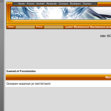
Home
Forum
Archief
Redactie
Contact
Bedrijven
Games
User:
Pass:
Login!
(
Registreren
)
Wachtwoord verg
Index
-
FA
Gamed.nl Forumindex
Wor
Groepen waarvan je niet lid bent