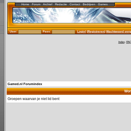
Home
Forum
Archief
Redactie
Contact
Bedrijven
Games
User:
Pass:
Login!
(
Registreren
)
Wachtwoord verg
Index
-
FA
Gamed.nl Forumindex
Wor
Groepen waarvan je niet lid bent