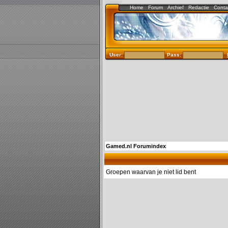
Home
Forum
Archief
Redactie
Conta
User:
Pass:
Gamed.nl Forumindex
Groepen waarvan je niet lid bent