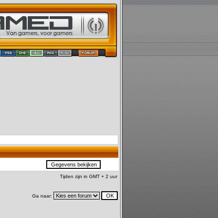
Tijden zijn in GMT + 2 uur
Ga naar: