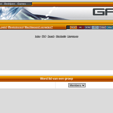
ct
Bedrijven
Games
Login!
(
Registreren
)
Wachtwoord vergeten?
Index
-
FAQ
-
Search
-
Memberlist
-
Usergroups
Word lid van een groep