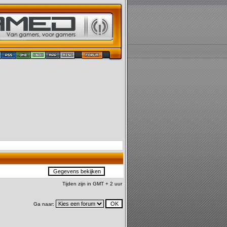
Tijden zijn in GMT + 2 uur
Ga naar: