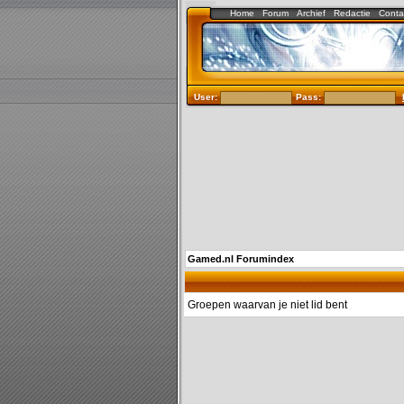
Home
Forum
Archief
Redactie
Conta
User:
Pass:
Gamed.nl Forumindex
Groepen waarvan je niet lid bent