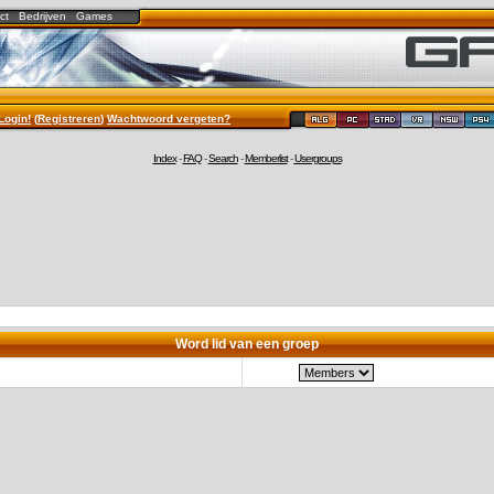
ct
Bedrijven
Games
Login!
(
Registreren
)
Wachtwoord vergeten?
Index
-
FAQ
-
Search
-
Memberlist
-
Usergroups
Word lid van een groep