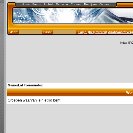
Home
Forum
Archief
Redactie
Contact
Bedrijven
Games
User:
Pass:
Login!
(
Registreren
)
Wachtwoord verg
Index
-
FA
Gamed.nl Forumindex
Wor
Groepen waarvan je niet lid bent