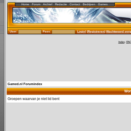
Home
Forum
Archief
Redactie
Contact
Bedrijven
Games
User:
Pass:
Login!
(
Registreren
)
Wachtwoord verg
Index
-
FA
Gamed.nl Forumindex
Wor
Groepen waarvan je niet lid bent