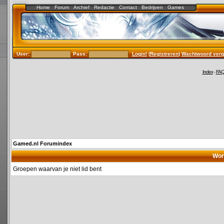
Home
Forum
Archief
Redactie
Contact
Bedrijven
Games
User:
Pass:
Login!
(
Registreren
)
Wachtwoord verg
Index
-
FA
Gamed.nl Forumindex
Wor
Groepen waarvan je niet lid bent