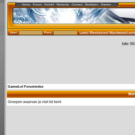
Home
Forum
Archief
Redactie
Contact
Bedrijven
Games
User:
Pass:
Login!
(
Registreren
)
Wachtwoord verg
Index
-
FA
Gamed.nl Forumindex
Wor
Groepen waarvan je niet lid bent