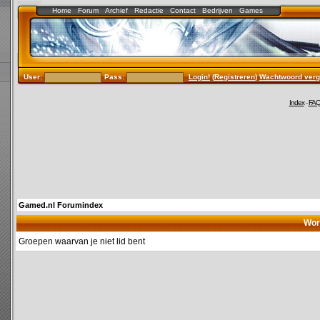
Home
Forum
Archief
Redactie
Contact
Bedrijven
Games
User:
Pass:
Login!
(
Registreren
)
Wachtwoord verg
Index
-
FA
Gamed.nl Forumindex
Wor
Groepen waarvan je niet lid bent