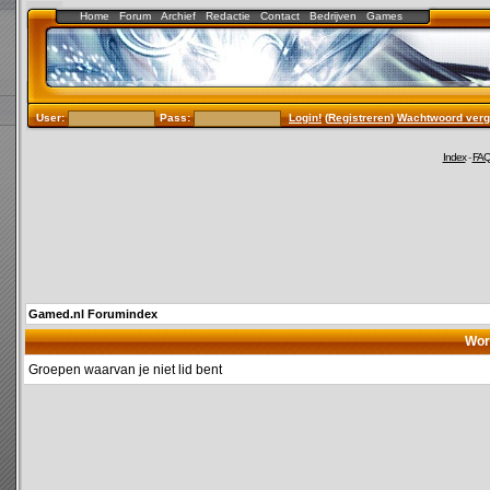
Home
Forum
Archief
Redactie
Contact
Bedrijven
Games
User:
Pass:
Login!
(
Registreren
)
Wachtwoord verg
Index
-
FA
Gamed.nl Forumindex
Wor
Groepen waarvan je niet lid bent