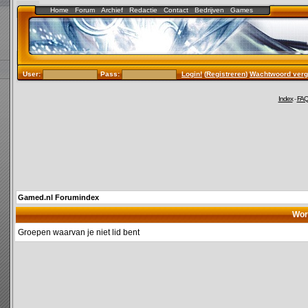
Home
Forum
Archief
Redactie
Contact
Bedrijven
Games
User:
Pass:
Login!
(
Registreren
)
Wachtwoord verg
Index
-
FA
Gamed.nl Forumindex
Wor
Groepen waarvan je niet lid bent