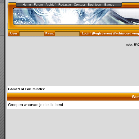
Home
Forum
Archief
Redactie
Contact
Bedrijven
Games
User:
Pass:
Login!
(
Registreren
)
Wachtwoord verg
Index
-
FA
Gamed.nl Forumindex
Wor
Groepen waarvan je niet lid bent