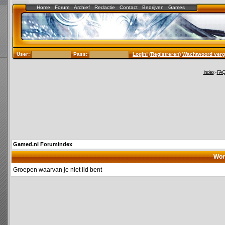
Home
Forum
Archief
Redactie
Contact
Bedrijven
Games
User:
Pass:
Login!
(
Registreren
)
Wachtwoord verg
Index
-
FA
Gamed.nl Forumindex
Wor
Groepen waarvan je niet lid bent