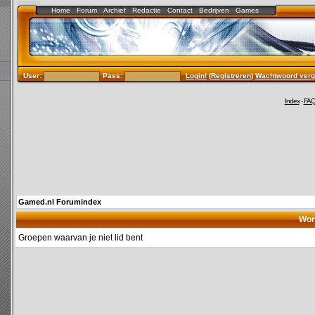
Home
Forum
Archief
Redactie
Contact
Bedrijven
Games
User:
Pass:
Login!
(
Registreren
)
Wachtwoord verg
Index
-
FA
Gamed.nl Forumindex
Wor
Groepen waarvan je niet lid bent