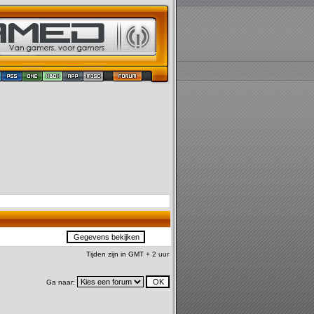
Tijden zijn in GMT + 2 uur
Ga naar: