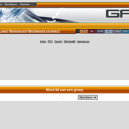
ct
Bedrijven
Games
Login!
(
Registreren
)
Wachtwoord vergeten?
Index
-
FAQ
-
Search
-
Memberlist
-
Usergroups
Word lid van een groep