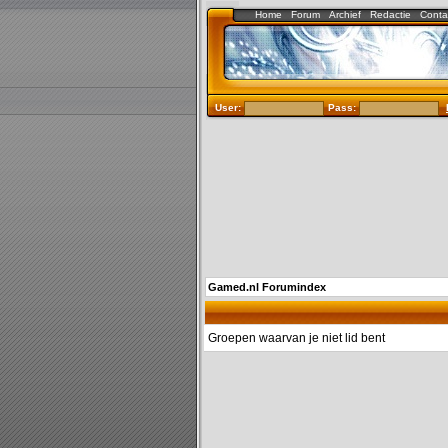
Home
Forum
Archief
Redactie
Conta
User:
Pass:
Gamed.nl Forumindex
Groepen waarvan je niet lid bent