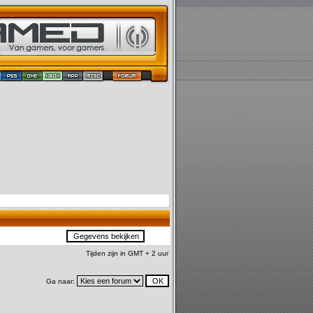
Tijden zijn in GMT + 2 uur
Ga naar: