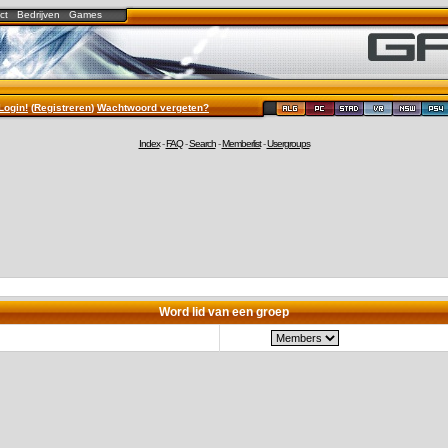
ct
Bedrijven
Games
Login!
(
Registreren
)
Wachtwoord vergeten?
Index
-
FAQ
-
Search
-
Memberlist
-
Usergroups
Word lid van een groep