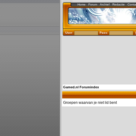
Home
Forum
Archief
Redactie
Conta
User:
Pass:
Gamed.nl Forumindex
Groepen waarvan je niet lid bent