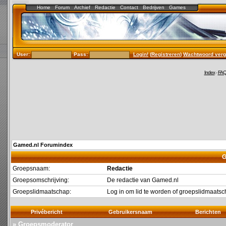
Home
Forum
Archief
Redactie
Contact
Bedrijven
Games
User:
Pass:
Login!
(
Registreren
)
Wachtwoord verg
Index
-
FA
Gamed.nl Forumindex
G
Groepsnaam:
Redactie
Groepsomschrijving:
De redactie van Gamed.nl
Groepslidmaatschap:
Log in om lid te worden of groepslidmaat
Privébericht
Gebruikersnaam
Berichten
» Groepsmoderator