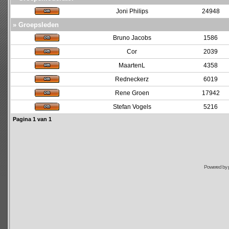
Joni Philips
24948
» Groepsleden
Bruno Jacobs
1586
Cor
2039
MaartenL
4358
Redneckerz
6019
Rene Groen
17942
Stefan Vogels
5216
Pagina
1
van
1
Powered by