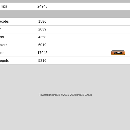
ilips
24948
acobs
1586
r
2039
enL
4358
kerz
6019
roen
17943
Vogels
5216
Powered by
phpBB
© 2001, 2005 phpBB Group