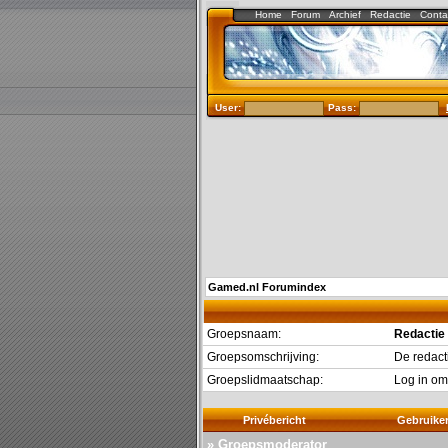
Home
Forum
Archief
Redactie
Conta
User:
Pass:
Gamed.nl Forumindex
Groepsnaam:
Redactie
Groepsomschrijving:
De redact
Groepslidmaatschap:
Log in om
Privébericht
Gebruike
» Groepsmoderator