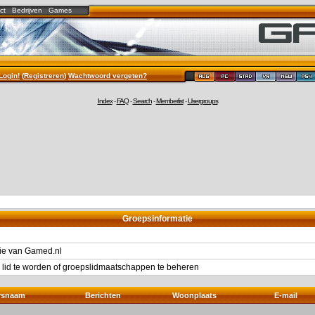
ct
Bedrijven
Games
Login!
(
Registreren
)
Wachtwoord vergeten?
Index
-
FAQ
-
Search
-
Memberlist
-
Usergroups
Groepsinformatie
ie van Gamed.nl
 lid te worden of groepslidmaatschappen te beheren
rsnaam
Berichten
Woonplaats
E-mail