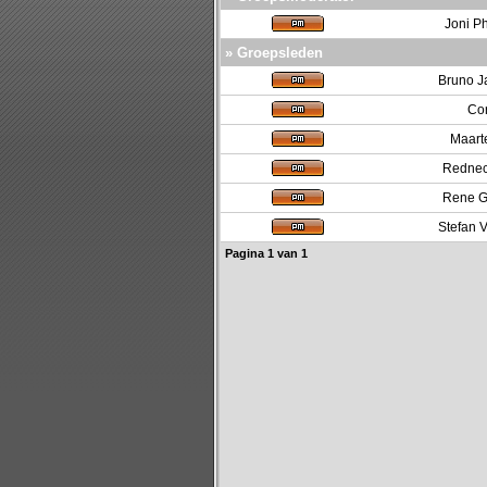
Joni Ph
» Groepsleden
Bruno J
Co
Maart
Rednec
Rene G
Stefan 
Pagina
1
van
1