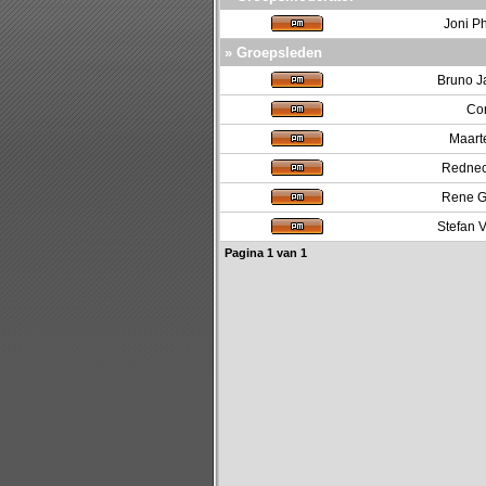
Joni Ph
» Groepsleden
Bruno J
Co
Maart
Rednec
Rene G
Stefan 
Pagina
1
van
1