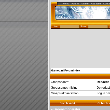
Home
Forum
Archief
Redactie
Conta
User:
Pass:
Gamed.nl Forumindex
Groepsnaam:
Redactie
Groepsomschrijving:
De redact
Groepslidmaatschap:
Log in om
Privébericht
Gebruike
» Groepsmoderator