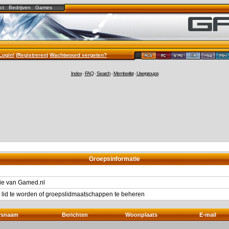
ct
Bedrijven
Games
Login!
(
Registreren
)
Wachtwoord vergeten?
Index
-
FAQ
-
Search
-
Memberlist
-
Usergroups
Groepsinformatie
ie van Gamed.nl
 lid te worden of groepslidmaatschappen te beheren
rsnaam
Berichten
Woonplaats
E-mail