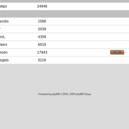
ilips
24948
acobs
1586
r
2039
enL
4358
kerz
6019
roen
17943
Vogels
5216
Powered by
phpBB
© 2001, 2005 phpBB Group