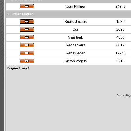
Joni Philips
24948
» Groepsleden
Bruno Jacobs
1586
Cor
2039
MaartenL
4358
Redneckerz
6019
Rene Groen
17943
Stefan Vogels
5216
Pagina
1
van
1
Powered by