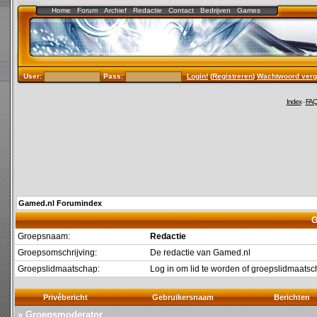
Home
Forum
Archief
Redactie
Contact
Bedrijven
Games
User:
Pass:
Login!
(
Registreren
)
Wachtwoord verg
Index
-
FA
Gamed.nl Forumindex
G
Groepsnaam:
Redactie
Groepsomschrijving:
De redactie van Gamed.nl
Groepslidmaatschap:
Log in om lid te worden of groepslidmaat
Privébericht
Gebruikersnaam
Berichten
» Groepsmoderator