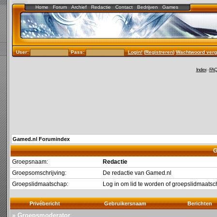
Home
Forum
Archief
Redactie
Contact
Bedrijven
Games
User:
Pass:
Login!
(
Registreren
)
Wachtwoord verg
Index
-
FA
Gamed.nl Forumindex
G
Groepsnaam:
Redactie
Groepsomschrijving:
De redactie van Gamed.nl
Groepslidmaatschap:
Log in om lid te worden of groepslidmaat
Privébericht
Gebruikersnaam
Berichten
» Groepsmoderator