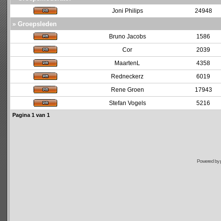
Joni Philips
24948
» Groepsleden
Bruno Jacobs
1586
Cor
2039
MaartenL
4358
Redneckerz
6019
Rene Groen
17943
Stefan Vogels
5216
Pagina
1
van
1
Powered by