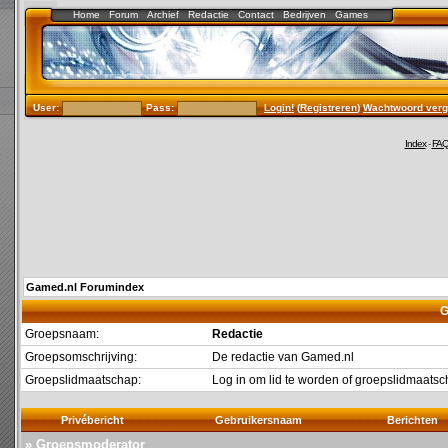
Home
Forum
Archief
Redactie
Contact
Bedrijven
Games
User:
Pass:
Login!
(
Registreren
)
Wachtwoord verg
Index
-
FA
Gamed.nl Forumindex
G
Groepsnaam:
Redactie
Groepsomschrijving:
De redactie van Gamed.nl
Groepslidmaatschap:
Log in om lid te worden of groepslidmaat
Privébericht
Gebruikersnaam
Berichten
» Groepsmoderator