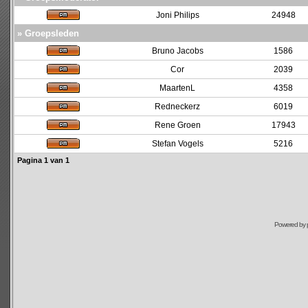
Joni Philips
24948
» Groepsleden
Bruno Jacobs
1586
Cor
2039
MaartenL
4358
Redneckerz
6019
Rene Groen
17943
Stefan Vogels
5216
Pagina
1
van
1
Powered by