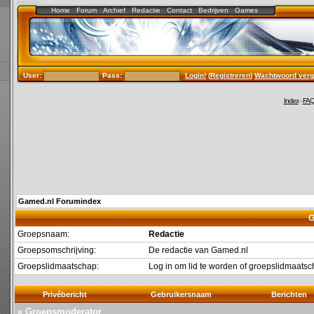
Home
Forum
Archief
Redactie
Contact
Bedrijven
Games
User:
Pass:
Login!
(
Registreren
)
Wachtwoord verg
Index
-
FA
Gamed.nl Forumindex
G
Groepsnaam:
Redactie
Groepsomschrijving:
De redactie van Gamed.nl
Groepslidmaatschap:
Log in om lid te worden of groepslidmaat
Privébericht
Gebruikersnaam
Berichten
» Groepsmoderator