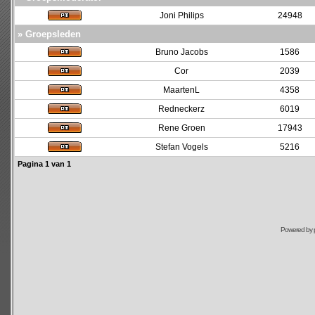
Joni Philips
24948
» Groepsleden
Bruno Jacobs
1586
Cor
2039
MaartenL
4358
Redneckerz
6019
Rene Groen
17943
Stefan Vogels
5216
Pagina
1
van
1
Powered by