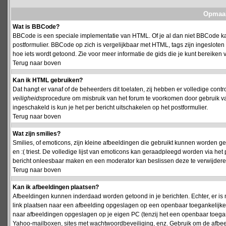
Opmaak
Wat is BBCode?
BBCode is een speciale implementatie van HTML. Of je al dan niet BBCode kan
postformulier. BBCode op zich is vergelijkbaar met HTML, tags zijn ingesloten
hoe iets wordt getoond. Zie voor meer informatie de gids die je kunt bereiken v
Terug naar boven
Kan ik HTML gebruiken?
Dat hangt er vanaf of de beheerders dit toelaten, zij hebben er volledige cont
veiligheids
procedure om misbruik van het forum te voorkomen door gebruik 
ingeschakeld is kun je het per bericht uitschakelen op het postformulier.
Terug naar boven
Wat zijn smilies?
Smilies, of emoticons, zijn kleine afbeeldingen die gebruikt kunnen worden ge
en :( triest. De volledige lijst van emoticons kan geraadpleegd worden via het 
bericht onleesbaar maken en een moderator kan beslissen deze te verwijderen o
Terug naar boven
Kan ik afbeeldingen plaatsen?
Afbeeldingen kunnen inderdaad worden getoond in je berichten. Echter, er i
link plaatsen naar een afbeelding opgeslagen op een openbaar toegankelijke w
naar afbeeldingen opgeslagen op je eigen PC (tenzij het een openbaar toegank
Yahoo-mailboxen, sites met wachtwoordbeveiliging, enz. Gebruik om de afbeel