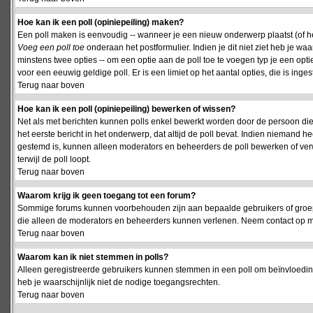
Hoe kan ik een poll (opiniepeiling) maken?
Een poll maken is eenvoudig -- wanneer je een nieuw onderwerp plaatst (of het
Voeg een poll toe
onderaan het postformulier. Indien je dit niet ziet heb je w
minstens twee opties -- om een optie aan de poll toe te voegen typ je een optie
voor een eeuwig geldige poll. Er is een limiet op het aantal opties, die is inge
Terug naar boven
Hoe kan ik een poll (opiniepeiling) bewerken of wissen?
Net als met berichten kunnen polls enkel bewerkt worden door de persoon die
het eerste bericht in het onderwerp, dat altijd de poll bevat. Indien niemand he
gestemd is, kunnen alleen moderators en beheerders de poll bewerken of verw
terwijl de poll loopt.
Terug naar boven
Waarom krijg ik geen toegang tot een forum?
Sommige forums kunnen voorbehouden zijn aan bepaalde gebruikers of groepen.
die alleen de moderators en beheerders kunnen verlenen. Neem contact op m
Terug naar boven
Waarom kan ik niet stemmen in polls?
Alleen geregistreerde gebruikers kunnen stemmen in een poll om beïnvloeding
heb je waarschijnlijk niet de nodige toegangsrechten.
Terug naar boven