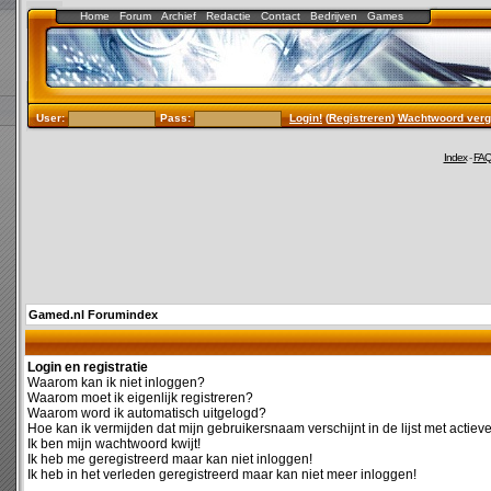
Home
Forum
Archief
Redactie
Contact
Bedrijven
Games
User:
Pass:
Login!
(
Registreren
)
Wachtwoord verg
Index
-
FA
Gamed.nl Forumindex
Login en registratie
Waarom kan ik niet inloggen?
Waarom moet ik eigenlijk registreren?
Waarom word ik automatisch uitgelogd?
Hoe kan ik vermijden dat mijn gebruikersnaam verschijnt in de lijst met actiev
Ik ben mijn wachtwoord kwijt!
Ik heb me geregistreerd maar kan niet inloggen!
Ik heb in het verleden geregistreerd maar kan niet meer inloggen!