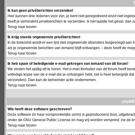
Ik kan geen privéberichten verzenden!
Hier kunnen drie redenen voor zijn: je bent niet geregistreerd en/of niet ing
heeft je verhinderd privéberichten te verzenden. Is het laatste het geval, da
Terug naar boven
Ik krijg steeds ongewenste privéberichten!
In de toekomst wordt er een lijst met ongewenste afzenders toegevoegd aan h
als je ongewenste berichten van iemand blijft ontvangen -- deze heeft de mog
Terug naar boven
Ik heb spam of beledigende e-mail gekregen van iemand van dit forum!
We vinden het spijtig dit te horen. Het e-mail-formulier van dit forum heeft b
volledige kopie van de e-mail die je ontvangen hebt, het is heel belangrijk da
verzonden). Dan kan de beheerder actie ondernemen.
Terug naar boven
phpBB 
Wie heeft deze software geschreven?
Deze software (in haar oorspronkelijke vorm) is geproduceerd door, uitgebrac
onder de GNU General Public License en mag vrij worden verspreid; zie de lin
Terug naar boven