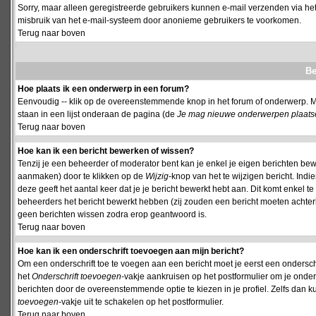
Sorry, maar alleen geregistreerde gebruikers kunnen e-mail verzenden via het
misbruik van het e-mail-systeem door anonieme gebruikers te voorkomen.
Terug naar boven
Be
Hoe plaats ik een onderwerp in een forum?
Eenvoudig -- klik op de overeenstemmende knop in het forum of onderwerp. M
staan in een lijst onderaan de pagina (de
Je mag nieuwe onderwerpen plaatsen 
Terug naar boven
Hoe kan ik een bericht bewerken of wissen?
Tenzij je een beheerder of moderator bent kan je enkel je eigen berichten be
aanmaken) door te klikken op de
Wijzig
-knop van het te wijzigen bericht. Indi
deze geeft het aantal keer dat je je bericht bewerkt hebt aan. Dit komt enkel 
beheerders het bericht bewerkt hebben (zij zouden een bericht moeten achte
geen berichten wissen zodra erop geantwoord is.
Terug naar boven
Hoe kan ik een onderschrift toevoegen aan mijn bericht?
Om een onderschrift toe te voegen aan een bericht moet je eerst een onderschift
het
Onderschrift toevoegen
-vakje aankruisen op het postformulier om je onders
berichten door de overeenstemmende optie te kiezen in je profiel. Zelfs dan ku
toevoegen
-vakje uit te schakelen op het postformulier.
Terug naar boven