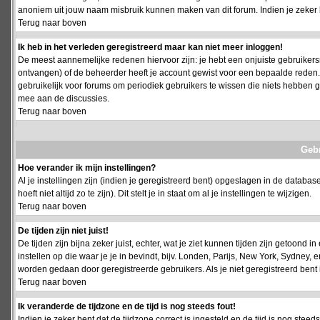
anoniem uit jouw naam misbruik kunnen maken van dit forum. Indien je zeker 
Terug naar boven
Ik heb in het verleden geregistreerd maar kan niet meer inloggen!
De meest aannemelijke redenen hiervoor zijn: je hebt een onjuiste gebruikersn
ontvangen) of de beheerder heeft je account gewist voor een bepaalde reden. Ind
gebruikelijk voor forums om periodiek gebruikers te wissen die niets hebben
mee aan de discussies.
Terug naar boven
Geb
Hoe verander ik mijn instellingen?
Al je instellingen zijn (indien je geregistreerd bent) opgeslagen in de databa
hoeft niet altijd zo te zijn). Dit stelt je in staat om al je instellingen te wijzigen.
Terug naar boven
De tijden zijn niet juist!
De tijden zijn bijna zeker juist, echter, wat je ziet kunnen tijden zijn getoond in
instellen op die waar je je in bevindt, bijv. Londen, Parijs, New York, Sydney,
worden gedaan door geregistreerde gebruikers. Als je niet geregistreerd bent is
Terug naar boven
Ik veranderde de tijdzone en de tijd is nog steeds fout!
Indien je zeker bent dat de tijdzone correct is ingesteld en de tijd is nog stee