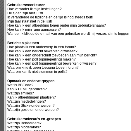
Gebruikersvoorkeuren
Hoe verander ik mijn instellingen?
De tijden zijn niet juist!
Ik veranderde de tijdzone en de tijd is nog steeds fout!
Mijn taal staat niet in de lijst!
Hoe kan ik een afbeelding tonen onder mijn gebruikersnaam?
Hoe kan ik mijn rang aanpassen?
Waneer ik klik op de e-mail van een gebruiker wordt mij verzocht in te loggen
Berichten plaatsen
Hoe plaats ik een onderwerp in een forum?
Hoe kan ik een bericht bewerken of wissen?
Hoe kan ik een onderschrift toevoegen aan mijn bericht?
Hoe kan ik een poll (opiniepeiling) maken?
Hoe kan ik een poll (opiniepeiling) bewerken of wissen?
Waarom krijg ik geen toegang tot een forum?
Waarom kan ik niet stemmen in polls?
Opmaak en onderwerptypen
Wat is BBCode?
Kan ik HTML gebruiken?
Wat zijn smilies?
Kan ik afbeeldingen plaatsen?
Wat zijn mededelingen?
Wat zijn Sticky-onderwerpen?
Wat zijn gesloten onderwerpen?
Gebruikersniveau's en -groepen
Wat zijn Beheerders?
Wat zijn Moderators?