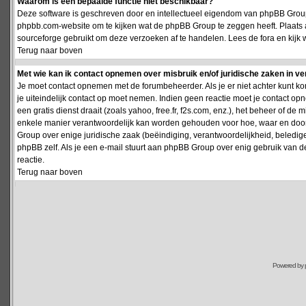
Waarom is een bepaalde functie niet beschikbaar?
Deze software is geschreven door en intellectueel eigendom van phpBB Group
phpbb.com-website om te kijken wat de phpBB Group te zeggen heeft. Plaats 
sourceforge gebruikt om deze verzoeken af te handelen. Lees de fora en kijk 
Terug naar boven
Met wie kan ik contact opnemen over misbruik en/of juridische zaken in v
Je moet contact opnemen met de forumbeheerder. Als je er niet achter kunt k
je uiteindelijk contact op moet nemen. Indien geen reactie moet je contact o
een gratis dienst draait (zoals yahoo, free.fr, f2s.com, enz.), het beheer of 
enkele manier verantwoordelijk kan worden gehouden voor hoe, waar en door 
Group over enige juridische zaak (beëindiging, verantwoordelijkheid, beledi
phpBB zelf. Als je een e-mail stuurt aan phpBB Group over enig gebruik van d
reactie.
Terug naar boven
Powered by