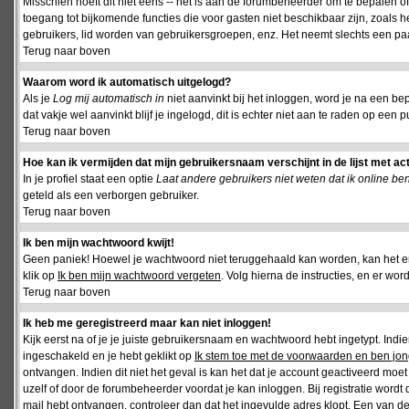
Misschien hoeft dit niet eens -- het is aan de forumbeheerder om te bepalen of 
toegang tot bijkomende functies die voor gasten niet beschikbaar zijn, zoals 
gebruikers, lid worden van gebruikersgroepen, enz. Het neemt slechts een paar
Terug naar boven
Waarom word ik automatisch uitgelogd?
Als je
Log mij automatisch in
niet aanvinkt bij het inloggen, word je na een be
dat vakje wel aanvinkt blijf je ingelogd, dit is echter niet aan te raden op een p
Terug naar boven
Hoe kan ik vermijden dat mijn gebruikersnaam verschijnt in de lijst met ac
In je profiel staat een optie
Laat andere gebruikers niet weten dat ik online be
geteld als een verborgen gebruiker.
Terug naar boven
Ik ben mijn wachtwoord kwijt!
Geen paniek! Hoewel je wachtwoord niet teruggehaald kan worden, kan het 
klik op
Ik ben mijn wachtwoord vergeten
. Volg hierna de instructies, en er wo
Terug naar boven
Ik heb me geregistreerd maar kan niet inloggen!
Kijk eerst na of je je juiste gebruikersnaam en wachtwoord hebt ingetypt. Ind
ingeschakeld en je hebt geklikt op
Ik stem toe met de voorwaarden en ben jon
ontvangen. Indien dit niet het geval is kan het dat je account geactiveerd mo
uzelf of door de forumbeheerder voordat je kan inloggen. Bij registratie wordt 
mail hebt ontvangen, controleer dan dat het ingevulde adres klopt. Een van d