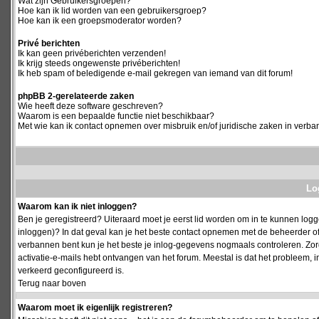
Wat zijn Gebruikersgroepen?
Hoe kan ik lid worden van een gebruikersgroep?
Hoe kan ik een groepsmoderator worden?
Privé berichten
Ik kan geen privéberichten verzenden!
Ik krijg steeds ongewenste privéberichten!
Ik heb spam of beledigende e-mail gekregen van iemand van dit forum!
phpBB 2-gerelateerde zaken
Wie heeft deze software geschreven?
Waarom is een bepaalde functie niet beschikbaar?
Met wie kan ik contact opnemen over misbruik en/of juridische zaken in verba
Log
Waarom kan ik niet inloggen?
Ben je geregistreerd? Uiteraard moet je eerst lid worden om in te kunnen logge
inloggen)? In dat geval kan je het beste contact opnemen met de beheerder of
verbannen bent kun je het beste je inlog-gegevens nogmaals controleren. Zorg e
activatie-e-mails hebt ontvangen van het forum. Meestal is dat het probleem, i
verkeerd geconfigureerd is.
Terug naar boven
Waarom moet ik eigenlijk registreren?