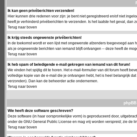
Ik kan geen privéberichten verzenden!
Hier kunnen drie redenen voor zijn: je bent niet geregistreerd en/of niet ing
heeft je verhinderd privéberichten te verzenden. Is het laatste het geval, da
Terug naar boven
Ik krijg steeds ongewenste privéberichten!
In de toekomst wordt er een lijst met ongewenste afzenders toegevoegd aan h
als je ongewenste berichten van iemand blijft ontvangen -- deze heeft de mog
Terug naar boven
Ik heb spam of beledigende e-mail gekregen van iemand van dit forum!
We vinden het spijtig dit te horen. Het e-mail-formulier van dit forum heeft b
volledige kopie van de e-mail die je ontvangen hebt, het is heel belangrijk da
verzonden). Dan kan de beheerder actie ondernemen.
Terug naar boven
phpBB 
Wie heeft deze software geschreven?
Deze software (in haar oorspronkelijke vorm) is geproduceerd door, uitgebrac
onder de GNU General Public License en mag vrij worden verspreid; zie de lin
Terug naar boven