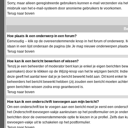
Sorry, maar alleen geregistreerde gebruikers kunnen e-mail verzenden via het
misbruik van het e-mail-systeem door anonieme gebruikers te voorkomen.
Terug naar boven
Be
Hoe plaats ik een onderwerp in een forum?
Eenvoudig -- klik op de overeenstemmende knop in het forum of onderwerp. M
staan in een lijst onderaan de pagina (de
Je mag nieuwe onderwerpen plaatsen 
Terug naar boven
Hoe kan ik een bericht bewerken of wissen?
Tenzij je een beheerder of moderator bent kan je enkel je eigen berichten be
aanmaken) door te klikken op de
Wijzig
-knop van het te wijzigen bericht. Indi
deze geeft het aantal keer dat je je bericht bewerkt hebt aan. Dit komt enkel 
beheerders het bericht bewerkt hebben (zij zouden een bericht moeten achte
geen berichten wissen zodra erop geantwoord is.
Terug naar boven
Hoe kan ik een onderschrift toevoegen aan mijn bericht?
Om een onderschrift toe te voegen aan een bericht moet je eerst een onderschift
het
Onderschrift toevoegen
-vakje aankruisen op het postformulier om je onders
berichten door de overeenstemmende optie te kiezen in je profiel. Zelfs dan ku
toevoegen
-vakje uit te schakelen op het postformulier.
Terug naar boven