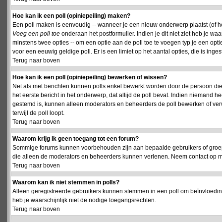
Hoe kan ik een poll (opiniepeiling) maken?
Een poll maken is eenvoudig -- wanneer je een nieuw onderwerp plaatst (of het
Voeg een poll toe
onderaan het postformulier. Indien je dit niet ziet heb je w
minstens twee opties -- om een optie aan de poll toe te voegen typ je een optie
voor een eeuwig geldige poll. Er is een limiet op het aantal opties, die is inge
Terug naar boven
Hoe kan ik een poll (opiniepeiling) bewerken of wissen?
Net als met berichten kunnen polls enkel bewerkt worden door de persoon die
het eerste bericht in het onderwerp, dat altijd de poll bevat. Indien niemand he
gestemd is, kunnen alleen moderators en beheerders de poll bewerken of verw
terwijl de poll loopt.
Terug naar boven
Waarom krijg ik geen toegang tot een forum?
Sommige forums kunnen voorbehouden zijn aan bepaalde gebruikers of groepen.
die alleen de moderators en beheerders kunnen verlenen. Neem contact op m
Terug naar boven
Waarom kan ik niet stemmen in polls?
Alleen geregistreerde gebruikers kunnen stemmen in een poll om beïnvloeding
heb je waarschijnlijk niet de nodige toegangsrechten.
Terug naar boven