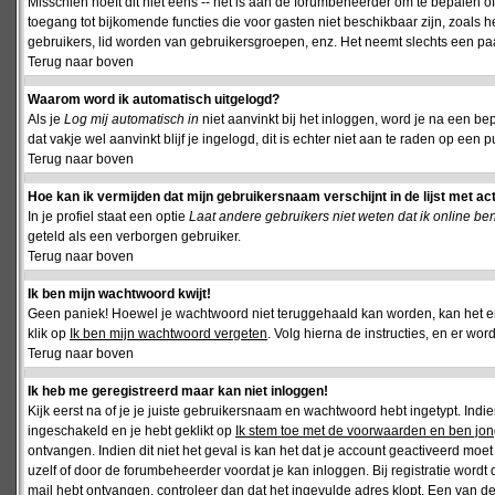
Misschien hoeft dit niet eens -- het is aan de forumbeheerder om te bepalen of 
toegang tot bijkomende functies die voor gasten niet beschikbaar zijn, zoals 
gebruikers, lid worden van gebruikersgroepen, enz. Het neemt slechts een paar
Terug naar boven
Waarom word ik automatisch uitgelogd?
Als je
Log mij automatisch in
niet aanvinkt bij het inloggen, word je na een be
dat vakje wel aanvinkt blijf je ingelogd, dit is echter niet aan te raden op een p
Terug naar boven
Hoe kan ik vermijden dat mijn gebruikersnaam verschijnt in de lijst met ac
In je profiel staat een optie
Laat andere gebruikers niet weten dat ik online be
geteld als een verborgen gebruiker.
Terug naar boven
Ik ben mijn wachtwoord kwijt!
Geen paniek! Hoewel je wachtwoord niet teruggehaald kan worden, kan het 
klik op
Ik ben mijn wachtwoord vergeten
. Volg hierna de instructies, en er wo
Terug naar boven
Ik heb me geregistreerd maar kan niet inloggen!
Kijk eerst na of je je juiste gebruikersnaam en wachtwoord hebt ingetypt. Ind
ingeschakeld en je hebt geklikt op
Ik stem toe met de voorwaarden en ben jon
ontvangen. Indien dit niet het geval is kan het dat je account geactiveerd mo
uzelf of door de forumbeheerder voordat je kan inloggen. Bij registratie wordt 
mail hebt ontvangen, controleer dan dat het ingevulde adres klopt. Een van d