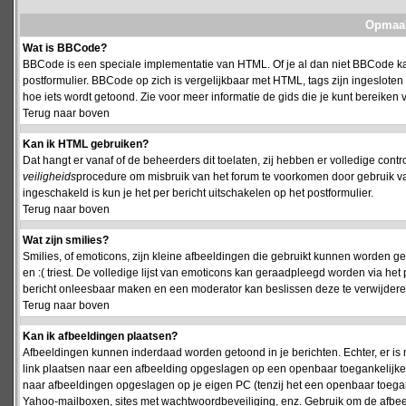
Opmaak
Wat is BBCode?
BBCode is een speciale implementatie van HTML. Of je al dan niet BBCode kan
postformulier. BBCode op zich is vergelijkbaar met HTML, tags zijn ingesloten
hoe iets wordt getoond. Zie voor meer informatie de gids die je kunt bereiken v
Terug naar boven
Kan ik HTML gebruiken?
Dat hangt er vanaf of de beheerders dit toelaten, zij hebben er volledige cont
veiligheids
procedure om misbruik van het forum te voorkomen door gebruik 
ingeschakeld is kun je het per bericht uitschakelen op het postformulier.
Terug naar boven
Wat zijn smilies?
Smilies, of emoticons, zijn kleine afbeeldingen die gebruikt kunnen worden ge
en :( triest. De volledige lijst van emoticons kan geraadpleegd worden via het 
bericht onleesbaar maken en een moderator kan beslissen deze te verwijderen o
Terug naar boven
Kan ik afbeeldingen plaatsen?
Afbeeldingen kunnen inderdaad worden getoond in je berichten. Echter, er i
link plaatsen naar een afbeelding opgeslagen op een openbaar toegankelijke w
naar afbeeldingen opgeslagen op je eigen PC (tenzij het een openbaar toegank
Yahoo-mailboxen, sites met wachtwoordbeveiliging, enz. Gebruik om de afbeel