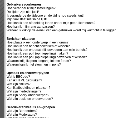
Gebruikersvoorkeuren
Hoe verander ik mijn instellingen?
De tijden zijn niet juist!
Ik veranderde de tijdzone en de tijd is nog steeds fout!
Mijn taal staat niet in de lijst!
Hoe kan ik een afbeelding tonen onder mijn gebruikersnaam?
Hoe kan ik mijn rang aanpassen?
Waneer ik klik op de e-mail van een gebruiker wordt mij verzocht in te loggen
Berichten plaatsen
Hoe plaats ik een onderwerp in een forum?
Hoe kan ik een bericht bewerken of wissen?
Hoe kan ik een onderschrift toevoegen aan mijn bericht?
Hoe kan ik een poll (opiniepeiling) maken?
Hoe kan ik een poll (opiniepeiling) bewerken of wissen?
Waarom krijg ik geen toegang tot een forum?
Waarom kan ik niet stemmen in polls?
Opmaak en onderwerptypen
Wat is BBCode?
Kan ik HTML gebruiken?
Wat zijn smilies?
Kan ik afbeeldingen plaatsen?
Wat zijn mededelingen?
Wat zijn Sticky-onderwerpen?
Wat zijn gesloten onderwerpen?
Gebruikersniveau's en -groepen
Wat zijn Beheerders?
Wat zijn Moderators?