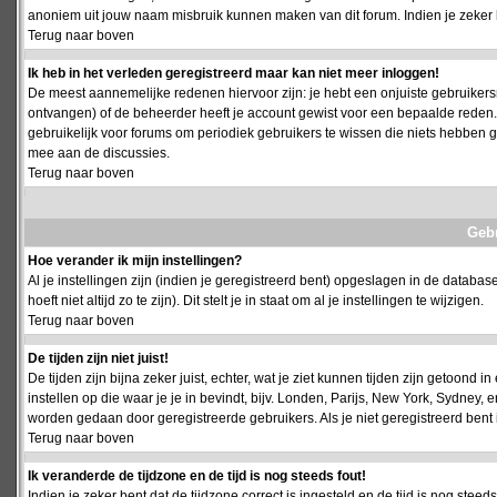
anoniem uit jouw naam misbruik kunnen maken van dit forum. Indien je zeker 
Terug naar boven
Ik heb in het verleden geregistreerd maar kan niet meer inloggen!
De meest aannemelijke redenen hiervoor zijn: je hebt een onjuiste gebruikersn
ontvangen) of de beheerder heeft je account gewist voor een bepaalde reden. Ind
gebruikelijk voor forums om periodiek gebruikers te wissen die niets hebben
mee aan de discussies.
Terug naar boven
Geb
Hoe verander ik mijn instellingen?
Al je instellingen zijn (indien je geregistreerd bent) opgeslagen in de databa
hoeft niet altijd zo te zijn). Dit stelt je in staat om al je instellingen te wijzigen.
Terug naar boven
De tijden zijn niet juist!
De tijden zijn bijna zeker juist, echter, wat je ziet kunnen tijden zijn getoond in
instellen op die waar je je in bevindt, bijv. Londen, Parijs, New York, Sydney,
worden gedaan door geregistreerde gebruikers. Als je niet geregistreerd bent is
Terug naar boven
Ik veranderde de tijdzone en de tijd is nog steeds fout!
Indien je zeker bent dat de tijdzone correct is ingesteld en de tijd is nog stee