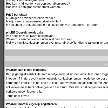
Wat zijn Gebruikersgroepen?
Hoe kan ik lid worden van een gebruikersgroep?
Hoe kan ik een groepsmoderator worden?
Privé berichten
Ik kan geen privéberichten verzenden!
Ik krijg steeds ongewenste privéberichten!
Ik heb spam of beledigende e-mail gekregen van iemand van dit forum!
phpBB 2-gerelateerde zaken
Wie heeft deze software geschreven?
Waarom is een bepaalde functie niet beschikbaar?
Met wie kan ik contact opnemen over misbruik en/of juridische zaken in verba
Log
Waarom kan ik niet inloggen?
Ben je geregistreerd? Uiteraard moet je eerst lid worden om in te kunnen logge
inloggen)? In dat geval kan je het beste contact opnemen met de beheerder of
verbannen bent kun je het beste je inlog-gegevens nogmaals controleren. Zorg e
activatie-e-mails hebt ontvangen van het forum. Meestal is dat het probleem, i
verkeerd geconfigureerd is.
Terug naar boven
Waarom moet ik eigenlijk registreren?