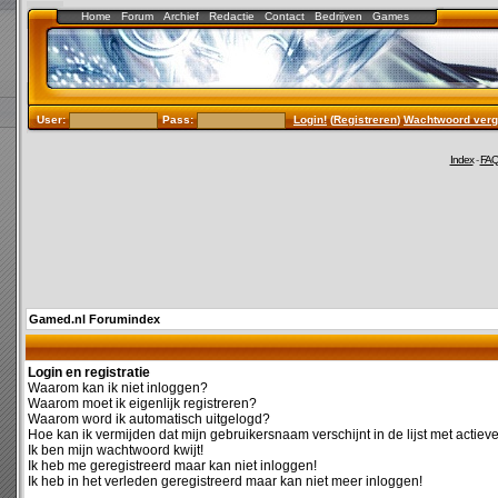
Home
Forum
Archief
Redactie
Contact
Bedrijven
Games
User:
Pass:
Login!
(
Registreren
)
Wachtwoord verg
Index
-
FA
Gamed.nl Forumindex
Login en registratie
Waarom kan ik niet inloggen?
Waarom moet ik eigenlijk registreren?
Waarom word ik automatisch uitgelogd?
Hoe kan ik vermijden dat mijn gebruikersnaam verschijnt in de lijst met actiev
Ik ben mijn wachtwoord kwijt!
Ik heb me geregistreerd maar kan niet inloggen!
Ik heb in het verleden geregistreerd maar kan niet meer inloggen!