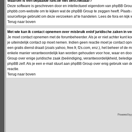
Waarom is een bepaalde functie niet beschikbaar?
Deze software is geschreven door en intellectueel eigendom van phpBB Group
phpbb.com-website om te kijken wat de phpBB Group te zeggen heeft. Plaats 
sourceforge gebruikt om deze verzoeken af te handelen. Lees de fora en kijk 
Terug naar boven
Met wie kan ik contact opnemen over misbruik en/of juridische zaken in v
Je moet contact opnemen met de forumbeheerder. Als je er niet achter kunt k
je uiteindelijk contact op moet nemen. Indien geen reactie moet je contact o
een gratis dienst draait (zoals yahoo, free.fr, f2s.com, enz.), het beheer of 
enkele manier verantwoordelijk kan worden gehouden voor hoe, waar en door 
Group over enige juridische zaak (beëindiging, verantwoordelijkheid, beledi
phpBB zelf. Als je een e-mail stuurt aan phpBB Group over enig gebruik van d
reactie.
Terug naar boven
Powered by