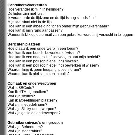
Gebruikersvoorkeuren
Hoe verander ik mijn instellingen?
De tijden zijn niet juist!
Ik veranderde de tijdzone en de tijd is nog steeds fout!
Mijn taal staat niet in de lijst!
Hoe kan ik een afbeelding tonen onder mijn gebruikersnaam?
Hoe kan ik mijn rang aanpassen?
Waneer ik klik op de e-mail van een gebruiker wordt mij verzocht in te loggen
Berichten plaatsen
Hoe plaats ik een onderwerp in een forum?
Hoe kan ik een bericht bewerken of wissen?
Hoe kan ik een onderschrift toevoegen aan mijn bericht?
Hoe kan ik een poll (opiniepeiling) maken?
Hoe kan ik een poll (opiniepeiling) bewerken of wissen?
Waarom krijg ik geen toegang tot een forum?
Waarom kan ik niet stemmen in polls?
Opmaak en onderwerptypen
Wat is BBCode?
Kan ik HTML gebruiken?
Wat zijn smilies?
Kan ik afbeeldingen plaatsen?
Wat zijn mededelingen?
Wat zijn Sticky-onderwerpen?
Wat zijn gesloten onderwerpen?
Gebruikersniveau's en -groepen
Wat zijn Beheerders?
Wat zijn Moderators?