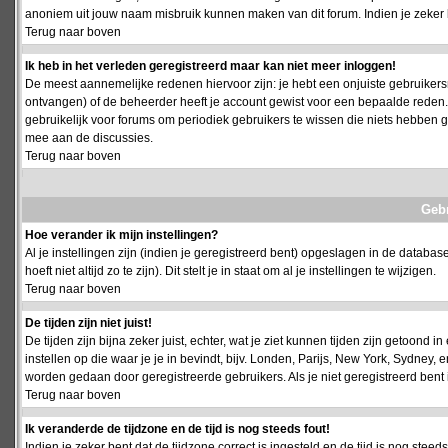
anoniem uit jouw naam misbruik kunnen maken van dit forum. Indien je zeker 
Terug naar boven
Ik heb in het verleden geregistreerd maar kan niet meer inloggen!
De meest aannemelijke redenen hiervoor zijn: je hebt een onjuiste gebruikersn
ontvangen) of de beheerder heeft je account gewist voor een bepaalde reden. Ind
gebruikelijk voor forums om periodiek gebruikers te wissen die niets hebben
mee aan de discussies.
Terug naar boven
Geb
Hoe verander ik mijn instellingen?
Al je instellingen zijn (indien je geregistreerd bent) opgeslagen in de databa
hoeft niet altijd zo te zijn). Dit stelt je in staat om al je instellingen te wijzigen.
Terug naar boven
De tijden zijn niet juist!
De tijden zijn bijna zeker juist, echter, wat je ziet kunnen tijden zijn getoond in
instellen op die waar je je in bevindt, bijv. Londen, Parijs, New York, Sydney,
worden gedaan door geregistreerde gebruikers. Als je niet geregistreerd bent is
Terug naar boven
Ik veranderde de tijdzone en de tijd is nog steeds fout!
Indien je zeker bent dat de tijdzone correct is ingesteld en de tijd is nog stee