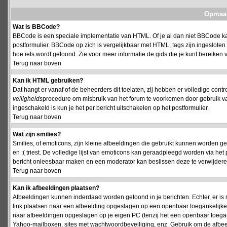
Opmaak
Wat is BBCode?
BBCode is een speciale implementatie van HTML. Of je al dan niet BBCode kan
postformulier. BBCode op zich is vergelijkbaar met HTML, tags zijn ingesloten
hoe iets wordt getoond. Zie voor meer informatie de gids die je kunt bereiken v
Terug naar boven
Kan ik HTML gebruiken?
Dat hangt er vanaf of de beheerders dit toelaten, zij hebben er volledige cont
veiligheids
procedure om misbruik van het forum te voorkomen door gebruik 
ingeschakeld is kun je het per bericht uitschakelen op het postformulier.
Terug naar boven
Wat zijn smilies?
Smilies, of emoticons, zijn kleine afbeeldingen die gebruikt kunnen worden ge
en :( triest. De volledige lijst van emoticons kan geraadpleegd worden via het 
bericht onleesbaar maken en een moderator kan beslissen deze te verwijderen o
Terug naar boven
Kan ik afbeeldingen plaatsen?
Afbeeldingen kunnen inderdaad worden getoond in je berichten. Echter, er i
link plaatsen naar een afbeelding opgeslagen op een openbaar toegankelijke w
naar afbeeldingen opgeslagen op je eigen PC (tenzij het een openbaar toegank
Yahoo-mailboxen, sites met wachtwoordbeveiliging, enz. Gebruik om de afbeel