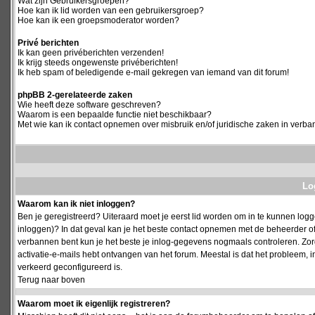
Wat zijn Gebruikersgroepen?
Hoe kan ik lid worden van een gebruikersgroep?
Hoe kan ik een groepsmoderator worden?
Privé berichten
Ik kan geen privéberichten verzenden!
Ik krijg steeds ongewenste privéberichten!
Ik heb spam of beledigende e-mail gekregen van iemand van dit forum!
phpBB 2-gerelateerde zaken
Wie heeft deze software geschreven?
Waarom is een bepaalde functie niet beschikbaar?
Met wie kan ik contact opnemen over misbruik en/of juridische zaken in verba
Log
Waarom kan ik niet inloggen?
Ben je geregistreerd? Uiteraard moet je eerst lid worden om in te kunnen logge
inloggen)? In dat geval kan je het beste contact opnemen met de beheerder of
verbannen bent kun je het beste je inlog-gegevens nogmaals controleren. Zorg e
activatie-e-mails hebt ontvangen van het forum. Meestal is dat het probleem, i
verkeerd geconfigureerd is.
Terug naar boven
Waarom moet ik eigenlijk registreren?