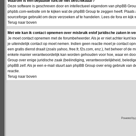
Waarom is een bepaalde functie niet beschikbaar?
Deze software is geschreven door en intellectueel eigendom van phpBB Group
phpbb.com-website om te kijken wat de phpBB Group te zeggen heeft. Plaats 
sourceforge gebruikt om deze verzoeken af te handelen. Lees de fora en kijk 
Terug naar boven
Met wie kan ik contact opnemen over misbruik en/of juridische zaken in v
Je moet contact opnemen met de forumbeheerder. Als je er niet achter kunt k
je uiteindelijk contact op moet nemen. Indien geen reactie moet je contact o
een gratis dienst draait (zoals yahoo, free.fr, f2s.com, enz.), het beheer of 
enkele manier verantwoordelijk kan worden gehouden voor hoe, waar en door 
Group over enige juridische zaak (beëindiging, verantwoordelijkheid, beledi
phpBB zelf. Als je een e-mail stuurt aan phpBB Group over enig gebruik van d
reactie.
Terug naar boven
Powered by