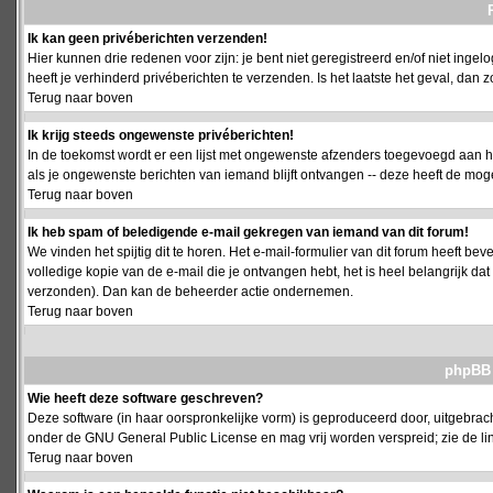
Ik kan geen privéberichten verzenden!
Hier kunnen drie redenen voor zijn: je bent niet geregistreerd en/of niet ing
heeft je verhinderd privéberichten te verzenden. Is het laatste het geval, da
Terug naar boven
Ik krijg steeds ongewenste privéberichten!
In de toekomst wordt er een lijst met ongewenste afzenders toegevoegd aan h
als je ongewenste berichten van iemand blijft ontvangen -- deze heeft de mog
Terug naar boven
Ik heb spam of beledigende e-mail gekregen van iemand van dit forum!
We vinden het spijtig dit te horen. Het e-mail-formulier van dit forum heeft b
volledige kopie van de e-mail die je ontvangen hebt, het is heel belangrijk da
verzonden). Dan kan de beheerder actie ondernemen.
Terug naar boven
phpBB 
Wie heeft deze software geschreven?
Deze software (in haar oorspronkelijke vorm) is geproduceerd door, uitgebrac
onder de GNU General Public License en mag vrij worden verspreid; zie de lin
Terug naar boven