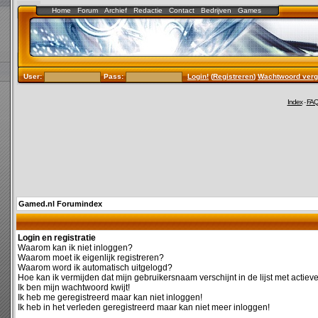
Home
Forum
Archief
Redactie
Contact
Bedrijven
Games
User:
Pass:
Login!
(
Registreren
)
Wachtwoord verg
Index
-
FA
Gamed.nl Forumindex
Login en registratie
Waarom kan ik niet inloggen?
Waarom moet ik eigenlijk registreren?
Waarom word ik automatisch uitgelogd?
Hoe kan ik vermijden dat mijn gebruikersnaam verschijnt in de lijst met actiev
Ik ben mijn wachtwoord kwijt!
Ik heb me geregistreerd maar kan niet inloggen!
Ik heb in het verleden geregistreerd maar kan niet meer inloggen!