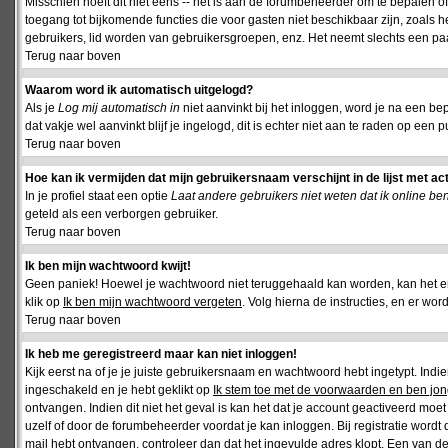
Misschien hoeft dit niet eens -- het is aan de forumbeheerder om te bepalen of 
toegang tot bijkomende functies die voor gasten niet beschikbaar zijn, zoals 
gebruikers, lid worden van gebruikersgroepen, enz. Het neemt slechts een paar
Terug naar boven
Waarom word ik automatisch uitgelogd?
Als je
Log mij automatisch in
niet aanvinkt bij het inloggen, word je na een be
dat vakje wel aanvinkt blijf je ingelogd, dit is echter niet aan te raden op een p
Terug naar boven
Hoe kan ik vermijden dat mijn gebruikersnaam verschijnt in de lijst met ac
In je profiel staat een optie
Laat andere gebruikers niet weten dat ik online be
geteld als een verborgen gebruiker.
Terug naar boven
Ik ben mijn wachtwoord kwijt!
Geen paniek! Hoewel je wachtwoord niet teruggehaald kan worden, kan het 
klik op
Ik ben mijn wachtwoord vergeten
. Volg hierna de instructies, en er wo
Terug naar boven
Ik heb me geregistreerd maar kan niet inloggen!
Kijk eerst na of je je juiste gebruikersnaam en wachtwoord hebt ingetypt. Ind
ingeschakeld en je hebt geklikt op
Ik stem toe met de voorwaarden en ben jon
ontvangen. Indien dit niet het geval is kan het dat je account geactiveerd mo
uzelf of door de forumbeheerder voordat je kan inloggen. Bij registratie wordt 
mail hebt ontvangen, controleer dan dat het ingevulde adres klopt. Een van d