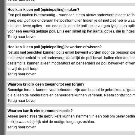
Hoe kan ik een poll (opiniepeiling) maken?
Een poll maken is eenvoudig -- wanneer je een nieuw onderwerp plaatst (of het
Voeg een poll toe
onderaan het postformulier. Indien je dit niet ziet heb je w
minstens twee opties -- om een optie aan de poll toe te voegen typ je een optie
voor een eeuwig geldige poll. Er is een limiet op het aantal opties, die is inge
Terug naar boven
Hoe kan ik een poll (opiniepeiling) bewerken of wissen?
Net als met berichten kunnen polls enkel bewerkt worden door de persoon die
het eerste bericht in het onderwerp, dat altijd de poll bevat. Indien niemand he
gestemd is, kunnen alleen moderators en beheerders de poll bewerken of verw
terwijl de poll loopt.
Terug naar boven
Waarom krijg ik geen toegang tot een forum?
Sommige forums kunnen voorbehouden zijn aan bepaalde gebruikers of groepen.
die alleen de moderators en beheerders kunnen verlenen. Neem contact op m
Terug naar boven
Waarom kan ik niet stemmen in polls?
Alleen geregistreerde gebruikers kunnen stemmen in een poll om beïnvloeding
heb je waarschijnlijk niet de nodige toegangsrechten.
Terug naar boven