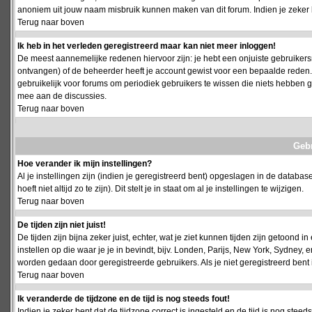
anoniem uit jouw naam misbruik kunnen maken van dit forum. Indien je zeker 
Terug naar boven
Ik heb in het verleden geregistreerd maar kan niet meer inloggen!
De meest aannemelijke redenen hiervoor zijn: je hebt een onjuiste gebruikersn
ontvangen) of de beheerder heeft je account gewist voor een bepaalde reden. Ind
gebruikelijk voor forums om periodiek gebruikers te wissen die niets hebben
mee aan de discussies.
Terug naar boven
Geb
Hoe verander ik mijn instellingen?
Al je instellingen zijn (indien je geregistreerd bent) opgeslagen in de databa
hoeft niet altijd zo te zijn). Dit stelt je in staat om al je instellingen te wijzigen.
Terug naar boven
De tijden zijn niet juist!
De tijden zijn bijna zeker juist, echter, wat je ziet kunnen tijden zijn getoond in
instellen op die waar je je in bevindt, bijv. Londen, Parijs, New York, Sydney,
worden gedaan door geregistreerde gebruikers. Als je niet geregistreerd bent is
Terug naar boven
Ik veranderde de tijdzone en de tijd is nog steeds fout!
Indien je zeker bent dat de tijdzone correct is ingesteld en de tijd is nog stee