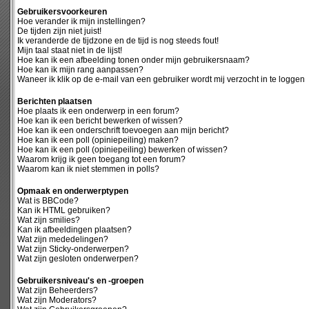
Gebruikersvoorkeuren
Hoe verander ik mijn instellingen?
De tijden zijn niet juist!
Ik veranderde de tijdzone en de tijd is nog steeds fout!
Mijn taal staat niet in de lijst!
Hoe kan ik een afbeelding tonen onder mijn gebruikersnaam?
Hoe kan ik mijn rang aanpassen?
Waneer ik klik op de e-mail van een gebruiker wordt mij verzocht in te loggen
Berichten plaatsen
Hoe plaats ik een onderwerp in een forum?
Hoe kan ik een bericht bewerken of wissen?
Hoe kan ik een onderschrift toevoegen aan mijn bericht?
Hoe kan ik een poll (opiniepeiling) maken?
Hoe kan ik een poll (opiniepeiling) bewerken of wissen?
Waarom krijg ik geen toegang tot een forum?
Waarom kan ik niet stemmen in polls?
Opmaak en onderwerptypen
Wat is BBCode?
Kan ik HTML gebruiken?
Wat zijn smilies?
Kan ik afbeeldingen plaatsen?
Wat zijn mededelingen?
Wat zijn Sticky-onderwerpen?
Wat zijn gesloten onderwerpen?
Gebruikersniveau's en -groepen
Wat zijn Beheerders?
Wat zijn Moderators?