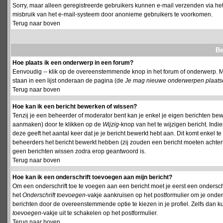
Sorry, maar alleen geregistreerde gebruikers kunnen e-mail verzenden via het
misbruik van het e-mail-systeem door anonieme gebruikers te voorkomen.
Terug naar boven
Be
Hoe plaats ik een onderwerp in een forum?
Eenvoudig -- klik op de overeenstemmende knop in het forum of onderwerp. M
staan in een lijst onderaan de pagina (de
Je mag nieuwe onderwerpen plaatsen 
Terug naar boven
Hoe kan ik een bericht bewerken of wissen?
Tenzij je een beheerder of moderator bent kan je enkel je eigen berichten be
aanmaken) door te klikken op de
Wijzig
-knop van het te wijzigen bericht. Indi
deze geeft het aantal keer dat je je bericht bewerkt hebt aan. Dit komt enkel 
beheerders het bericht bewerkt hebben (zij zouden een bericht moeten achte
geen berichten wissen zodra erop geantwoord is.
Terug naar boven
Hoe kan ik een onderschrift toevoegen aan mijn bericht?
Om een onderschrift toe te voegen aan een bericht moet je eerst een onderschift
het
Onderschrift toevoegen
-vakje aankruisen op het postformulier om je onders
berichten door de overeenstemmende optie te kiezen in je profiel. Zelfs dan ku
toevoegen
-vakje uit te schakelen op het postformulier.
Terug naar boven