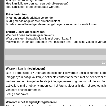
Wat zijn Gebruikersgroepen?
Hoe kan ik lid worden van een gebruikersgroep?
Hoe kan ik een groepsmoderator worden?
Privé berichten
Ik kan geen privéberichten verzenden!
Ik krijg steeds ongewenste privéberichten!
Ik heb spam of beledigende e-mail gekregen van iemand van dit forum!
phpBB 2-gerelateerde zaken
Wie heeft deze software geschreven?
Waarom is een bepaalde functie niet beschikbaar?
Met wie kan ik contact opnemen over misbruik en/of juridische zaken in verba
Log
Waarom kan ik niet inloggen?
Ben je geregistreerd? Uiteraard moet je eerst lid worden om in te kunnen logge
inloggen)? In dat geval kan je het beste contact opnemen met de beheerder of
verbannen bent kun je het beste je inlog-gegevens nogmaals controleren. Zorg e
activatie-e-mails hebt ontvangen van het forum. Meestal is dat het probleem, i
verkeerd geconfigureerd is.
Terug naar boven
Waarom moet ik eigenlijk registreren?