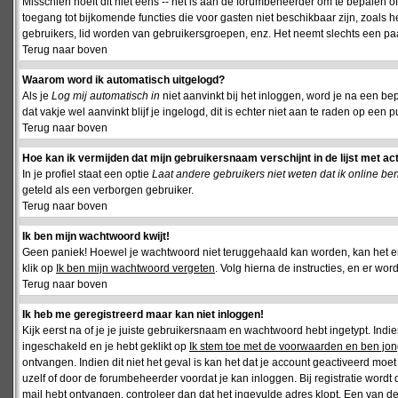
Misschien hoeft dit niet eens -- het is aan de forumbeheerder om te bepalen of 
toegang tot bijkomende functies die voor gasten niet beschikbaar zijn, zoals 
gebruikers, lid worden van gebruikersgroepen, enz. Het neemt slechts een paar
Terug naar boven
Waarom word ik automatisch uitgelogd?
Als je
Log mij automatisch in
niet aanvinkt bij het inloggen, word je na een be
dat vakje wel aanvinkt blijf je ingelogd, dit is echter niet aan te raden op een p
Terug naar boven
Hoe kan ik vermijden dat mijn gebruikersnaam verschijnt in de lijst met ac
In je profiel staat een optie
Laat andere gebruikers niet weten dat ik online be
geteld als een verborgen gebruiker.
Terug naar boven
Ik ben mijn wachtwoord kwijt!
Geen paniek! Hoewel je wachtwoord niet teruggehaald kan worden, kan het 
klik op
Ik ben mijn wachtwoord vergeten
. Volg hierna de instructies, en er wo
Terug naar boven
Ik heb me geregistreerd maar kan niet inloggen!
Kijk eerst na of je je juiste gebruikersnaam en wachtwoord hebt ingetypt. Ind
ingeschakeld en je hebt geklikt op
Ik stem toe met de voorwaarden en ben jon
ontvangen. Indien dit niet het geval is kan het dat je account geactiveerd mo
uzelf of door de forumbeheerder voordat je kan inloggen. Bij registratie wordt 
mail hebt ontvangen, controleer dan dat het ingevulde adres klopt. Een van d