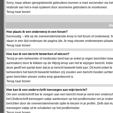
Sorry, maar alleen geregistreerde gebruikers kunnen e-mail verzenden via het
misbruik van het e-mail-systeem door anonieme gebruikers te voorkomen.
Terug naar boven
Be
Hoe plaats ik een onderwerp in een forum?
Eenvoudig -- klik op de overeenstemmende knop in het forum of onderwerp. M
staan in een lijst onderaan de pagina (de
Je mag nieuwe onderwerpen plaatsen 
Terug naar boven
Hoe kan ik een bericht bewerken of wissen?
Tenzij je een beheerder of moderator bent kan je enkel je eigen berichten be
aanmaken) door te klikken op de
Wijzig
-knop van het te wijzigen bericht. Indi
deze geeft het aantal keer dat je je bericht bewerkt hebt aan. Dit komt enkel 
beheerders het bericht bewerkt hebben (zij zouden een bericht moeten achte
geen berichten wissen zodra erop geantwoord is.
Terug naar boven
Hoe kan ik een onderschrift toevoegen aan mijn bericht?
Om een onderschrift toe te voegen aan een bericht moet je eerst een onderschift
het
Onderschrift toevoegen
-vakje aankruisen op het postformulier om je onders
berichten door de overeenstemmende optie te kiezen in je profiel. Zelfs dan ku
toevoegen
-vakje uit te schakelen op het postformulier.
Terug naar boven