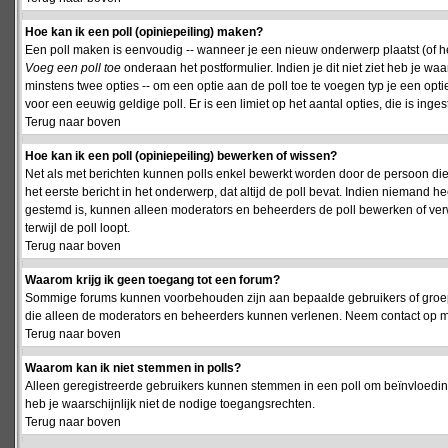
Hoe kan ik een poll (opiniepeiling) maken?
Een poll maken is eenvoudig -- wanneer je een nieuw onderwerp plaatst (of het
Voeg een poll toe
onderaan het postformulier. Indien je dit niet ziet heb je w
minstens twee opties -- om een optie aan de poll toe te voegen typ je een optie
voor een eeuwig geldige poll. Er is een limiet op het aantal opties, die is inge
Terug naar boven
Hoe kan ik een poll (opiniepeiling) bewerken of wissen?
Net als met berichten kunnen polls enkel bewerkt worden door de persoon die
het eerste bericht in het onderwerp, dat altijd de poll bevat. Indien niemand he
gestemd is, kunnen alleen moderators en beheerders de poll bewerken of verw
terwijl de poll loopt.
Terug naar boven
Waarom krijg ik geen toegang tot een forum?
Sommige forums kunnen voorbehouden zijn aan bepaalde gebruikers of groepen.
die alleen de moderators en beheerders kunnen verlenen. Neem contact op m
Terug naar boven
Waarom kan ik niet stemmen in polls?
Alleen geregistreerde gebruikers kunnen stemmen in een poll om beïnvloeding
heb je waarschijnlijk niet de nodige toegangsrechten.
Terug naar boven