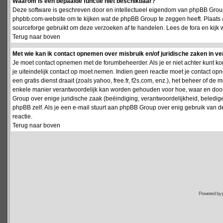
Waarom is een bepaalde functie niet beschikbaar?
Deze software is geschreven door en intellectueel eigendom van phpBB Group
phpbb.com-website om te kijken wat de phpBB Group te zeggen heeft. Plaats 
sourceforge gebruikt om deze verzoeken af te handelen. Lees de fora en kijk 
Terug naar boven
Met wie kan ik contact opnemen over misbruik en/of juridische zaken in v
Je moet contact opnemen met de forumbeheerder. Als je er niet achter kunt k
je uiteindelijk contact op moet nemen. Indien geen reactie moet je contact o
een gratis dienst draait (zoals yahoo, free.fr, f2s.com, enz.), het beheer of 
enkele manier verantwoordelijk kan worden gehouden voor hoe, waar en door 
Group over enige juridische zaak (beëindiging, verantwoordelijkheid, beledi
phpBB zelf. Als je een e-mail stuurt aan phpBB Group over enig gebruik van d
reactie.
Terug naar boven
Powered by