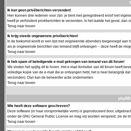
Ik kan geen privéberichten verzenden!
Hier kunnen drie redenen voor zijn: je bent niet geregistreerd en/of niet ing
heeft je verhinderd privéberichten te verzenden. Is het laatste het geval, da
Terug naar boven
Ik krijg steeds ongewenste privéberichten!
In de toekomst wordt er een lijst met ongewenste afzenders toegevoegd aan h
als je ongewenste berichten van iemand blijft ontvangen -- deze heeft de mog
Terug naar boven
Ik heb spam of beledigende e-mail gekregen van iemand van dit forum!
We vinden het spijtig dit te horen. Het e-mail-formulier van dit forum heeft b
volledige kopie van de e-mail die je ontvangen hebt, het is heel belangrijk da
verzonden). Dan kan de beheerder actie ondernemen.
Terug naar boven
phpBB 
Wie heeft deze software geschreven?
Deze software (in haar oorspronkelijke vorm) is geproduceerd door, uitgebrac
onder de GNU General Public License en mag vrij worden verspreid; zie de lin
Terug naar boven