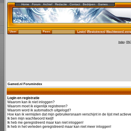
Home
Forum
Archief
Redactie
Contact
Bedrijven
Games
User:
Pass:
Login!
(
Registreren
)
Wachtwoord verg
Index
-
FA
Gamed.nl Forumindex
Login en registratie
Waarom kan ik niet inloggen?
Waarom moet ik eigenlijk registreren?
Waarom word ik automatisch uitgelogd?
Hoe kan ik vermijden dat mijn gebruikersnaam verschijnt in de lijst met actiev
Ik ben mijn wachtwoord kwijt!
Ik heb me geregistreerd maar kan niet inloggen!
Ik heb in het verleden geregistreerd maar kan niet meer inloggen!