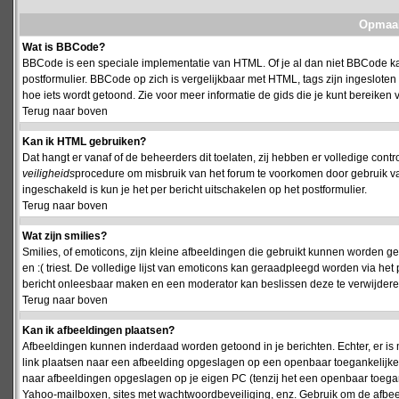
Opmaak
Wat is BBCode?
BBCode is een speciale implementatie van HTML. Of je al dan niet BBCode kan
postformulier. BBCode op zich is vergelijkbaar met HTML, tags zijn ingesloten
hoe iets wordt getoond. Zie voor meer informatie de gids die je kunt bereiken v
Terug naar boven
Kan ik HTML gebruiken?
Dat hangt er vanaf of de beheerders dit toelaten, zij hebben er volledige cont
veiligheids
procedure om misbruik van het forum te voorkomen door gebruik 
ingeschakeld is kun je het per bericht uitschakelen op het postformulier.
Terug naar boven
Wat zijn smilies?
Smilies, of emoticons, zijn kleine afbeeldingen die gebruikt kunnen worden ge
en :( triest. De volledige lijst van emoticons kan geraadpleegd worden via het 
bericht onleesbaar maken en een moderator kan beslissen deze te verwijderen o
Terug naar boven
Kan ik afbeeldingen plaatsen?
Afbeeldingen kunnen inderdaad worden getoond in je berichten. Echter, er i
link plaatsen naar een afbeelding opgeslagen op een openbaar toegankelijke w
naar afbeeldingen opgeslagen op je eigen PC (tenzij het een openbaar toegank
Yahoo-mailboxen, sites met wachtwoordbeveiliging, enz. Gebruik om de afbeel