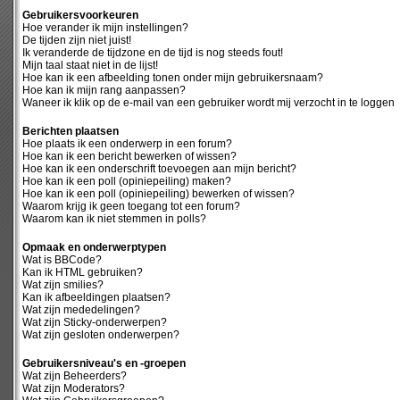
Gebruikersvoorkeuren
Hoe verander ik mijn instellingen?
De tijden zijn niet juist!
Ik veranderde de tijdzone en de tijd is nog steeds fout!
Mijn taal staat niet in de lijst!
Hoe kan ik een afbeelding tonen onder mijn gebruikersnaam?
Hoe kan ik mijn rang aanpassen?
Waneer ik klik op de e-mail van een gebruiker wordt mij verzocht in te loggen
Berichten plaatsen
Hoe plaats ik een onderwerp in een forum?
Hoe kan ik een bericht bewerken of wissen?
Hoe kan ik een onderschrift toevoegen aan mijn bericht?
Hoe kan ik een poll (opiniepeiling) maken?
Hoe kan ik een poll (opiniepeiling) bewerken of wissen?
Waarom krijg ik geen toegang tot een forum?
Waarom kan ik niet stemmen in polls?
Opmaak en onderwerptypen
Wat is BBCode?
Kan ik HTML gebruiken?
Wat zijn smilies?
Kan ik afbeeldingen plaatsen?
Wat zijn mededelingen?
Wat zijn Sticky-onderwerpen?
Wat zijn gesloten onderwerpen?
Gebruikersniveau's en -groepen
Wat zijn Beheerders?
Wat zijn Moderators?