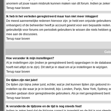
anoniem uit jouw naam misbruik kunnen maken van dit forum. Indien je zeker 
Terug naar boven
Ik heb in het verleden geregistreerd maar kan niet meer inloggen!
De meest aannemelijke redenen hiervoor zijn: je hebt een onjuiste gebruikersn
ontvangen) of de beheerder heeft je account gewist voor een bepaalde reden. Ind
gebruikelijk voor forums om periodiek gebruikers te wissen die niets hebben
mee aan de discussies.
Terug naar boven
Geb
Hoe verander ik mijn instellingen?
Al je instellingen zijn (indien je geregistreerd bent) opgeslagen in de databa
hoeft niet altijd zo te zijn). Dit stelt je in staat om al je instellingen te wijzigen.
Terug naar boven
De tijden zijn niet juist!
De tijden zijn bijna zeker juist, echter, wat je ziet kunnen tijden zijn getoond in
instellen op die waar je je in bevindt, bijv. Londen, Parijs, New York, Sydney,
worden gedaan door geregistreerde gebruikers. Als je niet geregistreerd bent is
Terug naar boven
Ik veranderde de tijdzone en de tijd is nog steeds fout!
Indien je zeker bent dat de tijdzone correct is ingesteld en de tijd is nog stee