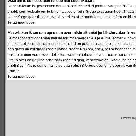
Waarom is een bepaalde functie niet beschikbaar?
Deze software is geschreven door en intellectueel eigendom van phpBB Group
phpbb.com-website om te kijken wat de phpBB Group te zeggen heeft. Plaats 
sourceforge gebruikt om deze verzoeken af te handelen. Lees de fora en kijk 
Terug naar boven
Met wie kan ik contact opnemen over misbruik en/of juridische zaken in v
Je moet contact opnemen met de forumbeheerder. Als je er niet achter kunt k
je uiteindelijk contact op moet nemen. Indien geen reactie moet je contact o
een gratis dienst draait (zoals yahoo, free.fr, f2s.com, enz.), het beheer of 
enkele manier verantwoordelijk kan worden gehouden voor hoe, waar en door 
Group over enige juridische zaak (beëindiging, verantwoordelijkheid, beledi
phpBB zelf. Als je een e-mail stuurt aan phpBB Group over enig gebruik van d
reactie.
Terug naar boven
Powered by