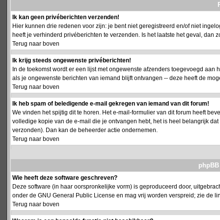
Ik kan geen privéberichten verzenden!
Hier kunnen drie redenen voor zijn: je bent niet geregistreerd en/of niet ing
heeft je verhinderd privéberichten te verzenden. Is het laatste het geval, da
Terug naar boven
Ik krijg steeds ongewenste privéberichten!
In de toekomst wordt er een lijst met ongewenste afzenders toegevoegd aan h
als je ongewenste berichten van iemand blijft ontvangen -- deze heeft de mog
Terug naar boven
Ik heb spam of beledigende e-mail gekregen van iemand van dit forum!
We vinden het spijtig dit te horen. Het e-mail-formulier van dit forum heeft b
volledige kopie van de e-mail die je ontvangen hebt, het is heel belangrijk da
verzonden). Dan kan de beheerder actie ondernemen.
Terug naar boven
phpBB 
Wie heeft deze software geschreven?
Deze software (in haar oorspronkelijke vorm) is geproduceerd door, uitgebrac
onder de GNU General Public License en mag vrij worden verspreid; zie de lin
Terug naar boven