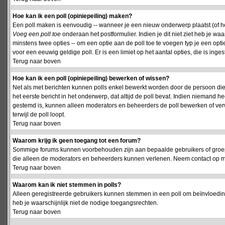
Hoe kan ik een poll (opiniepeiling) maken?
Een poll maken is eenvoudig -- wanneer je een nieuw onderwerp plaatst (of het
Voeg een poll toe
onderaan het postformulier. Indien je dit niet ziet heb je w
minstens twee opties -- om een optie aan de poll toe te voegen typ je een optie
voor een eeuwig geldige poll. Er is een limiet op het aantal opties, die is inge
Terug naar boven
Hoe kan ik een poll (opiniepeiling) bewerken of wissen?
Net als met berichten kunnen polls enkel bewerkt worden door de persoon die
het eerste bericht in het onderwerp, dat altijd de poll bevat. Indien niemand he
gestemd is, kunnen alleen moderators en beheerders de poll bewerken of verw
terwijl de poll loopt.
Terug naar boven
Waarom krijg ik geen toegang tot een forum?
Sommige forums kunnen voorbehouden zijn aan bepaalde gebruikers of groepen.
die alleen de moderators en beheerders kunnen verlenen. Neem contact op m
Terug naar boven
Waarom kan ik niet stemmen in polls?
Alleen geregistreerde gebruikers kunnen stemmen in een poll om beïnvloeding
heb je waarschijnlijk niet de nodige toegangsrechten.
Terug naar boven