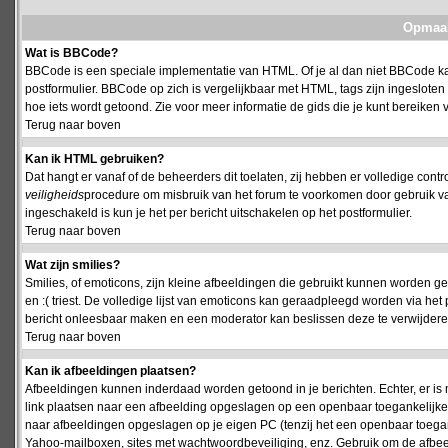
Opmaak
Wat is BBCode?
BBCode is een speciale implementatie van HTML. Of je al dan niet BBCode kan
postformulier. BBCode op zich is vergelijkbaar met HTML, tags zijn ingesloten
hoe iets wordt getoond. Zie voor meer informatie de gids die je kunt bereiken v
Terug naar boven
Kan ik HTML gebruiken?
Dat hangt er vanaf of de beheerders dit toelaten, zij hebben er volledige cont
veiligheids
procedure om misbruik van het forum te voorkomen door gebruik 
ingeschakeld is kun je het per bericht uitschakelen op het postformulier.
Terug naar boven
Wat zijn smilies?
Smilies, of emoticons, zijn kleine afbeeldingen die gebruikt kunnen worden ge
en :( triest. De volledige lijst van emoticons kan geraadpleegd worden via het 
bericht onleesbaar maken en een moderator kan beslissen deze te verwijderen o
Terug naar boven
Kan ik afbeeldingen plaatsen?
Afbeeldingen kunnen inderdaad worden getoond in je berichten. Echter, er i
link plaatsen naar een afbeelding opgeslagen op een openbaar toegankelijke w
naar afbeeldingen opgeslagen op je eigen PC (tenzij het een openbaar toegank
Yahoo-mailboxen, sites met wachtwoordbeveiliging, enz. Gebruik om de afbeel