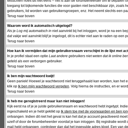
Misschien hoeft dit niet eens -- het is aan de forumbeheerder om te bepalen of 
toegang tot bijkomende functies die voor gasten niet beschikbaar zijn, zoals 
gebruikers, lid worden van gebruikersgroepen, enz. Het neemt slechts een paar
Terug naar boven
Waarom word ik automatisch uitgelogd?
Als je
Log mij automatisch in
niet aanvinkt bij het inloggen, word je na een be
dat vakje wel aanvinkt blijf je ingelogd, dit is echter niet aan te raden op een p
Terug naar boven
Hoe kan ik vermijden dat mijn gebruikersnaam verschijnt in de lijst met ac
In je profiel staat een optie
Laat andere gebruikers niet weten dat ik online be
geteld als een verborgen gebruiker.
Terug naar boven
Ik ben mijn wachtwoord kwijt!
Geen paniek! Hoewel je wachtwoord niet teruggehaald kan worden, kan het 
klik op
Ik ben mijn wachtwoord vergeten
. Volg hierna de instructies, en er wo
Terug naar boven
Ik heb me geregistreerd maar kan niet inloggen!
Kijk eerst na of je je juiste gebruikersnaam en wachtwoord hebt ingetypt. Ind
ingeschakeld en je hebt geklikt op
Ik stem toe met de voorwaarden en ben jon
ontvangen. Indien dit niet het geval is kan het dat je account geactiveerd mo
uzelf of door de forumbeheerder voordat je kan inloggen. Bij registratie wordt 
mail hebt ontvangen, controleer dan dat het ingevulde adres klopt. Een van d