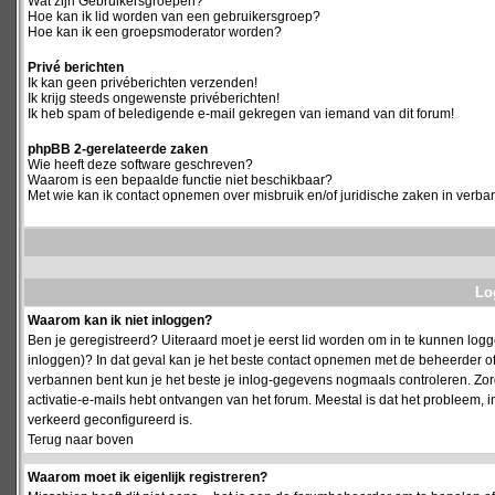
Wat zijn Gebruikersgroepen?
Hoe kan ik lid worden van een gebruikersgroep?
Hoe kan ik een groepsmoderator worden?
Privé berichten
Ik kan geen privéberichten verzenden!
Ik krijg steeds ongewenste privéberichten!
Ik heb spam of beledigende e-mail gekregen van iemand van dit forum!
phpBB 2-gerelateerde zaken
Wie heeft deze software geschreven?
Waarom is een bepaalde functie niet beschikbaar?
Met wie kan ik contact opnemen over misbruik en/of juridische zaken in verba
Log
Waarom kan ik niet inloggen?
Ben je geregistreerd? Uiteraard moet je eerst lid worden om in te kunnen logge
inloggen)? In dat geval kan je het beste contact opnemen met de beheerder of
verbannen bent kun je het beste je inlog-gegevens nogmaals controleren. Zorg e
activatie-e-mails hebt ontvangen van het forum. Meestal is dat het probleem, i
verkeerd geconfigureerd is.
Terug naar boven
Waarom moet ik eigenlijk registreren?