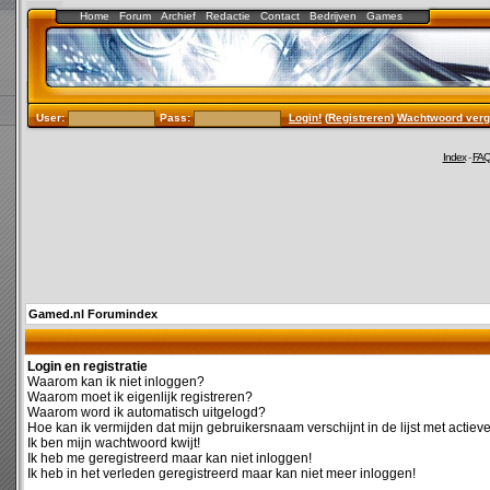
Home
Forum
Archief
Redactie
Contact
Bedrijven
Games
User:
Pass:
Login!
(
Registreren
)
Wachtwoord verg
Index
-
FA
Gamed.nl Forumindex
Login en registratie
Waarom kan ik niet inloggen?
Waarom moet ik eigenlijk registreren?
Waarom word ik automatisch uitgelogd?
Hoe kan ik vermijden dat mijn gebruikersnaam verschijnt in de lijst met actiev
Ik ben mijn wachtwoord kwijt!
Ik heb me geregistreerd maar kan niet inloggen!
Ik heb in het verleden geregistreerd maar kan niet meer inloggen!