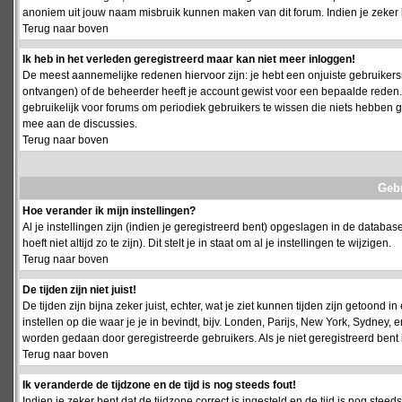
anoniem uit jouw naam misbruik kunnen maken van dit forum. Indien je zeker 
Terug naar boven
Ik heb in het verleden geregistreerd maar kan niet meer inloggen!
De meest aannemelijke redenen hiervoor zijn: je hebt een onjuiste gebruikersn
ontvangen) of de beheerder heeft je account gewist voor een bepaalde reden. Ind
gebruikelijk voor forums om periodiek gebruikers te wissen die niets hebben
mee aan de discussies.
Terug naar boven
Geb
Hoe verander ik mijn instellingen?
Al je instellingen zijn (indien je geregistreerd bent) opgeslagen in de databa
hoeft niet altijd zo te zijn). Dit stelt je in staat om al je instellingen te wijzigen.
Terug naar boven
De tijden zijn niet juist!
De tijden zijn bijna zeker juist, echter, wat je ziet kunnen tijden zijn getoond in
instellen op die waar je je in bevindt, bijv. Londen, Parijs, New York, Sydney,
worden gedaan door geregistreerde gebruikers. Als je niet geregistreerd bent is
Terug naar boven
Ik veranderde de tijdzone en de tijd is nog steeds fout!
Indien je zeker bent dat de tijdzone correct is ingesteld en de tijd is nog stee