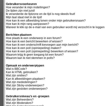
Gebruikersvoorkeuren
Hoe verander ik mijn instellingen?
De tijden zijn niet juist!
Ik veranderde de tijdzone en de tijd is nog steeds fout!
Mijn taal staat niet in de lijst!
Hoe kan ik een afbeelding tonen onder mijn gebruikersnaam?
Hoe kan ik mijn rang aanpassen?
Waneer ik klik op de e-mail van een gebruiker wordt mij verzocht in te loggen
Berichten plaatsen
Hoe plaats ik een onderwerp in een forum?
Hoe kan ik een bericht bewerken of wissen?
Hoe kan ik een onderschrift toevoegen aan mijn bericht?
Hoe kan ik een poll (opiniepeiling) maken?
Hoe kan ik een poll (opiniepeiling) bewerken of wissen?
Waarom krijg ik geen toegang tot een forum?
Waarom kan ik niet stemmen in polls?
Opmaak en onderwerptypen
Wat is BBCode?
Kan ik HTML gebruiken?
Wat zijn smilies?
Kan ik afbeeldingen plaatsen?
Wat zijn mededelingen?
Wat zijn Sticky-onderwerpen?
Wat zijn gesloten onderwerpen?
Gebruikersniveau's en -groepen
Wat zijn Beheerders?
Wat zijn Moderators?