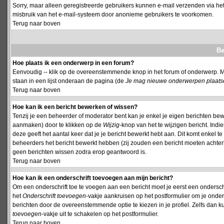
Sorry, maar alleen geregistreerde gebruikers kunnen e-mail verzenden via het
misbruik van het e-mail-systeem door anonieme gebruikers te voorkomen.
Terug naar boven
Be
Hoe plaats ik een onderwerp in een forum?
Eenvoudig -- klik op de overeenstemmende knop in het forum of onderwerp. M
staan in een lijst onderaan de pagina (de
Je mag nieuwe onderwerpen plaatsen 
Terug naar boven
Hoe kan ik een bericht bewerken of wissen?
Tenzij je een beheerder of moderator bent kan je enkel je eigen berichten be
aanmaken) door te klikken op de
Wijzig
-knop van het te wijzigen bericht. Indi
deze geeft het aantal keer dat je je bericht bewerkt hebt aan. Dit komt enkel 
beheerders het bericht bewerkt hebben (zij zouden een bericht moeten achte
geen berichten wissen zodra erop geantwoord is.
Terug naar boven
Hoe kan ik een onderschrift toevoegen aan mijn bericht?
Om een onderschrift toe te voegen aan een bericht moet je eerst een onderschift
het
Onderschrift toevoegen
-vakje aankruisen op het postformulier om je onders
berichten door de overeenstemmende optie te kiezen in je profiel. Zelfs dan ku
toevoegen
-vakje uit te schakelen op het postformulier.
Terug naar boven