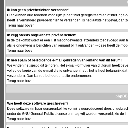
Ik kan geen privéberichten verzenden!
Hier kunnen drie redenen voor zijn: je bent niet geregistreerd en/of niet ing
heeft je verhinderd privéberichten te verzenden. Is het laatste het geval, da
Terug naar boven
Ik krijg steeds ongewenste privéberichten!
In de toekomst wordt er een lijst met ongewenste afzenders toegevoegd aan h
als je ongewenste berichten van iemand blijft ontvangen -- deze heeft de mog
Terug naar boven
Ik heb spam of beledigende e-mail gekregen van iemand van dit forum!
We vinden het spijtig dit te horen. Het e-mail-formulier van dit forum heeft b
volledige kopie van de e-mail die je ontvangen hebt, het is heel belangrijk da
verzonden). Dan kan de beheerder actie ondernemen.
Terug naar boven
phpBB 
Wie heeft deze software geschreven?
Deze software (in haar oorspronkelijke vorm) is geproduceerd door, uitgebrac
onder de GNU General Public License en mag vrij worden verspreid; zie de lin
Terug naar boven