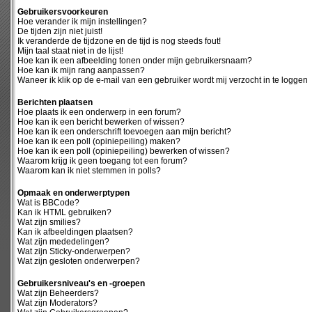
Gebruikersvoorkeuren
Hoe verander ik mijn instellingen?
De tijden zijn niet juist!
Ik veranderde de tijdzone en de tijd is nog steeds fout!
Mijn taal staat niet in de lijst!
Hoe kan ik een afbeelding tonen onder mijn gebruikersnaam?
Hoe kan ik mijn rang aanpassen?
Waneer ik klik op de e-mail van een gebruiker wordt mij verzocht in te loggen
Berichten plaatsen
Hoe plaats ik een onderwerp in een forum?
Hoe kan ik een bericht bewerken of wissen?
Hoe kan ik een onderschrift toevoegen aan mijn bericht?
Hoe kan ik een poll (opiniepeiling) maken?
Hoe kan ik een poll (opiniepeiling) bewerken of wissen?
Waarom krijg ik geen toegang tot een forum?
Waarom kan ik niet stemmen in polls?
Opmaak en onderwerptypen
Wat is BBCode?
Kan ik HTML gebruiken?
Wat zijn smilies?
Kan ik afbeeldingen plaatsen?
Wat zijn mededelingen?
Wat zijn Sticky-onderwerpen?
Wat zijn gesloten onderwerpen?
Gebruikersniveau's en -groepen
Wat zijn Beheerders?
Wat zijn Moderators?