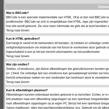
Opmaak
Wat is BBCode?
BBCode is een speciale implementatie van HTML. Of je al dan niet BBCode kan
postformulier. BBCode op zich is vergelijkbaar met HTML, tags zijn ingesloten
hoe iets wordt getoond. Zie voor meer informatie de gids die je kunt bereiken v
Terug naar boven
Kan ik HTML gebruiken?
Dat hangt er vanaf of de beheerders dit toelaten, zij hebben er volledige cont
veiligheids
procedure om misbruik van het forum te voorkomen door gebruik 
ingeschakeld is kun je het per bericht uitschakelen op het postformulier.
Terug naar boven
Wat zijn smilies?
Smilies, of emoticons, zijn kleine afbeeldingen die gebruikt kunnen worden ge
en :( triest. De volledige lijst van emoticons kan geraadpleegd worden via het 
bericht onleesbaar maken en een moderator kan beslissen deze te verwijderen o
Terug naar boven
Kan ik afbeeldingen plaatsen?
Afbeeldingen kunnen inderdaad worden getoond in je berichten. Echter, er i
link plaatsen naar een afbeelding opgeslagen op een openbaar toegankelijke w
naar afbeeldingen opgeslagen op je eigen PC (tenzij het een openbaar toegank
Yahoo-mailboxen, sites met wachtwoordbeveiliging, enz. Gebruik om de afbeel