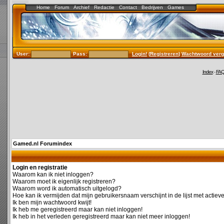
Home
Forum
Archief
Redactie
Contact
Bedrijven
Games
User:
Pass:
Login!
(
Registreren
)
Wachtwoord verg
Index
-
FA
Gamed.nl Forumindex
Login en registratie
Waarom kan ik niet inloggen?
Waarom moet ik eigenlijk registreren?
Waarom word ik automatisch uitgelogd?
Hoe kan ik vermijden dat mijn gebruikersnaam verschijnt in de lijst met actiev
Ik ben mijn wachtwoord kwijt!
Ik heb me geregistreerd maar kan niet inloggen!
Ik heb in het verleden geregistreerd maar kan niet meer inloggen!