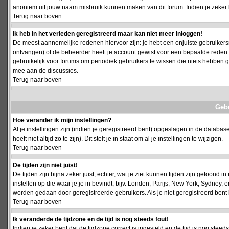
anoniem uit jouw naam misbruik kunnen maken van dit forum. Indien je zeker 
Terug naar boven
Ik heb in het verleden geregistreerd maar kan niet meer inloggen!
De meest aannemelijke redenen hiervoor zijn: je hebt een onjuiste gebruikersn
ontvangen) of de beheerder heeft je account gewist voor een bepaalde reden. Ind
gebruikelijk voor forums om periodiek gebruikers te wissen die niets hebben
mee aan de discussies.
Terug naar boven
Geb
Hoe verander ik mijn instellingen?
Al je instellingen zijn (indien je geregistreerd bent) opgeslagen in de databa
hoeft niet altijd zo te zijn). Dit stelt je in staat om al je instellingen te wijzigen.
Terug naar boven
De tijden zijn niet juist!
De tijden zijn bijna zeker juist, echter, wat je ziet kunnen tijden zijn getoond in
instellen op die waar je je in bevindt, bijv. Londen, Parijs, New York, Sydney,
worden gedaan door geregistreerde gebruikers. Als je niet geregistreerd bent is
Terug naar boven
Ik veranderde de tijdzone en de tijd is nog steeds fout!
Indien je zeker bent dat de tijdzone correct is ingesteld en de tijd is nog stee