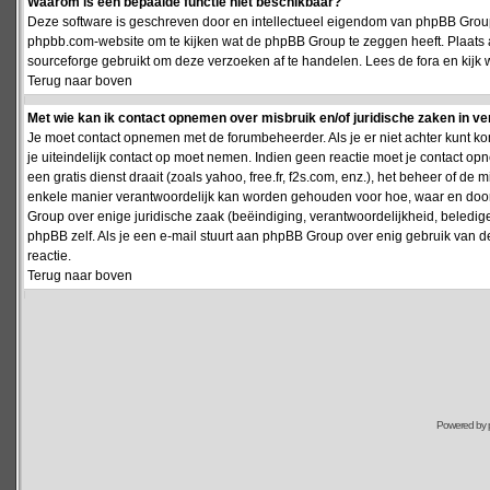
Waarom is een bepaalde functie niet beschikbaar?
Deze software is geschreven door en intellectueel eigendom van phpBB Group
phpbb.com-website om te kijken wat de phpBB Group te zeggen heeft. Plaats 
sourceforge gebruikt om deze verzoeken af te handelen. Lees de fora en kijk 
Terug naar boven
Met wie kan ik contact opnemen over misbruik en/of juridische zaken in v
Je moet contact opnemen met de forumbeheerder. Als je er niet achter kunt k
je uiteindelijk contact op moet nemen. Indien geen reactie moet je contact o
een gratis dienst draait (zoals yahoo, free.fr, f2s.com, enz.), het beheer of 
enkele manier verantwoordelijk kan worden gehouden voor hoe, waar en door 
Group over enige juridische zaak (beëindiging, verantwoordelijkheid, beledi
phpBB zelf. Als je een e-mail stuurt aan phpBB Group over enig gebruik van d
reactie.
Terug naar boven
Powered by