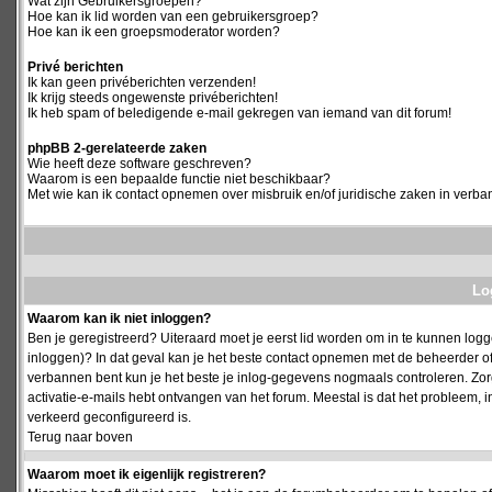
Wat zijn Gebruikersgroepen?
Hoe kan ik lid worden van een gebruikersgroep?
Hoe kan ik een groepsmoderator worden?
Privé berichten
Ik kan geen privéberichten verzenden!
Ik krijg steeds ongewenste privéberichten!
Ik heb spam of beledigende e-mail gekregen van iemand van dit forum!
phpBB 2-gerelateerde zaken
Wie heeft deze software geschreven?
Waarom is een bepaalde functie niet beschikbaar?
Met wie kan ik contact opnemen over misbruik en/of juridische zaken in verba
Log
Waarom kan ik niet inloggen?
Ben je geregistreerd? Uiteraard moet je eerst lid worden om in te kunnen logge
inloggen)? In dat geval kan je het beste contact opnemen met de beheerder of
verbannen bent kun je het beste je inlog-gegevens nogmaals controleren. Zorg e
activatie-e-mails hebt ontvangen van het forum. Meestal is dat het probleem, i
verkeerd geconfigureerd is.
Terug naar boven
Waarom moet ik eigenlijk registreren?