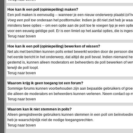
Hoe kan ik een poll (opiniepeiling) maken?
Een poll maken is eenvoudig -- wanneer je een nieuw onderwerp plaatst (of het
Voeg een poll toe
onderaan het postformulier. Indien je dit niet ziet heb je w
minstens twee opties -- om een optie aan de poll toe te voegen typ je een optie
voor een eeuwig geldige poll. Er is een limiet op het aantal opties, die is inge
Terug naar boven
Hoe kan ik een poll (opiniepeiling) bewerken of wissen?
Net als met berichten kunnen polls enkel bewerkt worden door de persoon die
het eerste bericht in het onderwerp, dat altijd de poll bevat. Indien niemand he
gestemd is, kunnen alleen moderators en beheerders de poll bewerken of verw
terwijl de poll loopt.
Terug naar boven
Waarom krijg ik geen toegang tot een forum?
Sommige forums kunnen voorbehouden zijn aan bepaalde gebruikers of groepen.
die alleen de moderators en beheerders kunnen verlenen. Neem contact op m
Terug naar boven
Waarom kan ik niet stemmen in polls?
Alleen geregistreerde gebruikers kunnen stemmen in een poll om beïnvloeding
heb je waarschijnlijk niet de nodige toegangsrechten.
Terug naar boven