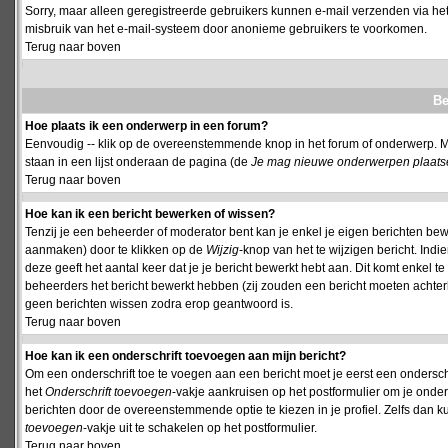
Sorry, maar alleen geregistreerde gebruikers kunnen e-mail verzenden via het
misbruik van het e-mail-systeem door anonieme gebruikers te voorkomen.
Terug naar boven
Be
Hoe plaats ik een onderwerp in een forum?
Eenvoudig -- klik op de overeenstemmende knop in het forum of onderwerp. M
staan in een lijst onderaan de pagina (de
Je mag nieuwe onderwerpen plaatsen 
Terug naar boven
Hoe kan ik een bericht bewerken of wissen?
Tenzij je een beheerder of moderator bent kan je enkel je eigen berichten be
aanmaken) door te klikken op de
Wijzig
-knop van het te wijzigen bericht. Indi
deze geeft het aantal keer dat je je bericht bewerkt hebt aan. Dit komt enkel 
beheerders het bericht bewerkt hebben (zij zouden een bericht moeten achte
geen berichten wissen zodra erop geantwoord is.
Terug naar boven
Hoe kan ik een onderschrift toevoegen aan mijn bericht?
Om een onderschrift toe te voegen aan een bericht moet je eerst een onderschift
het
Onderschrift toevoegen
-vakje aankruisen op het postformulier om je onders
berichten door de overeenstemmende optie te kiezen in je profiel. Zelfs dan ku
toevoegen
-vakje uit te schakelen op het postformulier.
Terug naar boven