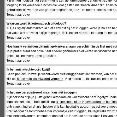
Misschien hoeft dit niet eens -- het is aan de forumbeheerder om te bepalen of 
toegang tot bijkomende functies die voor gasten niet beschikbaar zijn, zoals 
gebruikers, lid worden van gebruikersgroepen, enz. Het neemt slechts een paar
Terug naar boven
Waarom word ik automatisch uitgelogd?
Als je
Log mij automatisch in
niet aanvinkt bij het inloggen, word je na een be
dat vakje wel aanvinkt blijf je ingelogd, dit is echter niet aan te raden op een p
Terug naar boven
Hoe kan ik vermijden dat mijn gebruikersnaam verschijnt in de lijst met ac
In je profiel staat een optie
Laat andere gebruikers niet weten dat ik online be
geteld als een verborgen gebruiker.
Terug naar boven
Ik ben mijn wachtwoord kwijt!
Geen paniek! Hoewel je wachtwoord niet teruggehaald kan worden, kan het 
klik op
Ik ben mijn wachtwoord vergeten
. Volg hierna de instructies, en er wo
Terug naar boven
Ik heb me geregistreerd maar kan niet inloggen!
Kijk eerst na of je je juiste gebruikersnaam en wachtwoord hebt ingetypt. Ind
ingeschakeld en je hebt geklikt op
Ik stem toe met de voorwaarden en ben jon
ontvangen. Indien dit niet het geval is kan het dat je account geactiveerd mo
uzelf of door de forumbeheerder voordat je kan inloggen. Bij registratie wordt 
mail hebt ontvangen, controleer dan dat het ingevulde adres klopt. Een van d