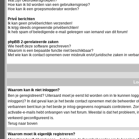
Wat zijn Gebruikersgroepen?
Hoe kan ik lid worden van een gebruikersgroep?
Hoe kan ik een groepsmoderator worden?
Privé berichten
Ik kan geen privéberichten verzenden!
Ik krijg steeds ongewenste privéberichten!
Ik heb spam of beledigende e-mail gekregen van iemand van dit forum!
phpBB 2-gerelateerde zaken
Wie heeft deze software geschreven?
Waarom is een bepaalde functie niet beschikbaar?
Met wie kan ik contact opnemen over misbruik en/of juridische zaken in verba
Log
Waarom kan ik niet inloggen?
Ben je geregistreerd? Uiteraard moet je eerst lid worden om in te kunnen logge
inloggen)? In dat geval kan je het beste contact opnemen met de beheerder of
verbannen bent kun je het beste je inlog-gegevens nogmaals controleren. Zorg e
activatie-e-mails hebt ontvangen van het forum. Meestal is dat het probleem, i
verkeerd geconfigureerd is.
Terug naar boven
Waarom moet ik eigenlijk registreren?