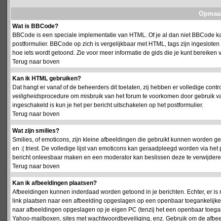
Opmaak
Wat is BBCode?
BBCode is een speciale implementatie van HTML. Of je al dan niet BBCode kan
postformulier. BBCode op zich is vergelijkbaar met HTML, tags zijn ingesloten
hoe iets wordt getoond. Zie voor meer informatie de gids die je kunt bereiken v
Terug naar boven
Kan ik HTML gebruiken?
Dat hangt er vanaf of de beheerders dit toelaten, zij hebben er volledige cont
veiligheids
procedure om misbruik van het forum te voorkomen door gebruik 
ingeschakeld is kun je het per bericht uitschakelen op het postformulier.
Terug naar boven
Wat zijn smilies?
Smilies, of emoticons, zijn kleine afbeeldingen die gebruikt kunnen worden ge
en :( triest. De volledige lijst van emoticons kan geraadpleegd worden via het 
bericht onleesbaar maken en een moderator kan beslissen deze te verwijderen o
Terug naar boven
Kan ik afbeeldingen plaatsen?
Afbeeldingen kunnen inderdaad worden getoond in je berichten. Echter, er i
link plaatsen naar een afbeelding opgeslagen op een openbaar toegankelijke w
naar afbeeldingen opgeslagen op je eigen PC (tenzij het een openbaar toegank
Yahoo-mailboxen, sites met wachtwoordbeveiliging, enz. Gebruik om de afbeel