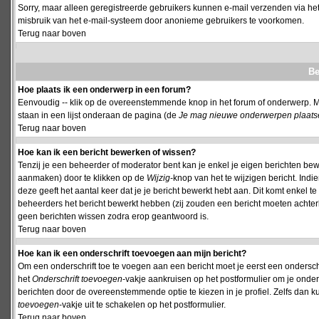
Sorry, maar alleen geregistreerde gebruikers kunnen e-mail verzenden via het
misbruik van het e-mail-systeem door anonieme gebruikers te voorkomen.
Terug naar boven
Be
Hoe plaats ik een onderwerp in een forum?
Eenvoudig -- klik op de overeenstemmende knop in het forum of onderwerp. M
staan in een lijst onderaan de pagina (de
Je mag nieuwe onderwerpen plaatsen 
Terug naar boven
Hoe kan ik een bericht bewerken of wissen?
Tenzij je een beheerder of moderator bent kan je enkel je eigen berichten be
aanmaken) door te klikken op de
Wijzig
-knop van het te wijzigen bericht. Indi
deze geeft het aantal keer dat je je bericht bewerkt hebt aan. Dit komt enkel 
beheerders het bericht bewerkt hebben (zij zouden een bericht moeten achte
geen berichten wissen zodra erop geantwoord is.
Terug naar boven
Hoe kan ik een onderschrift toevoegen aan mijn bericht?
Om een onderschrift toe te voegen aan een bericht moet je eerst een onderschift
het
Onderschrift toevoegen
-vakje aankruisen op het postformulier om je onders
berichten door de overeenstemmende optie te kiezen in je profiel. Zelfs dan ku
toevoegen
-vakje uit te schakelen op het postformulier.
Terug naar boven