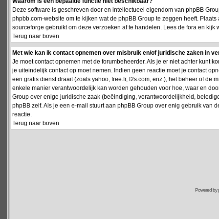
Waarom is een bepaalde functie niet beschikbaar?
Deze software is geschreven door en intellectueel eigendom van phpBB Group
phpbb.com-website om te kijken wat de phpBB Group te zeggen heeft. Plaats 
sourceforge gebruikt om deze verzoeken af te handelen. Lees de fora en kijk 
Terug naar boven
Met wie kan ik contact opnemen over misbruik en/of juridische zaken in v
Je moet contact opnemen met de forumbeheerder. Als je er niet achter kunt k
je uiteindelijk contact op moet nemen. Indien geen reactie moet je contact o
een gratis dienst draait (zoals yahoo, free.fr, f2s.com, enz.), het beheer of 
enkele manier verantwoordelijk kan worden gehouden voor hoe, waar en door 
Group over enige juridische zaak (beëindiging, verantwoordelijkheid, beledi
phpBB zelf. Als je een e-mail stuurt aan phpBB Group over enig gebruik van d
reactie.
Terug naar boven
Powered by