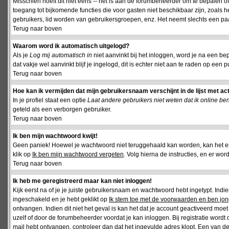
Misschien hoeft dit niet eens -- het is aan de forumbeheerder om te bepalen of 
toegang tot bijkomende functies die voor gasten niet beschikbaar zijn, zoals 
gebruikers, lid worden van gebruikersgroepen, enz. Het neemt slechts een paar
Terug naar boven
Waarom word ik automatisch uitgelogd?
Als je
Log mij automatisch in
niet aanvinkt bij het inloggen, word je na een be
dat vakje wel aanvinkt blijf je ingelogd, dit is echter niet aan te raden op een p
Terug naar boven
Hoe kan ik vermijden dat mijn gebruikersnaam verschijnt in de lijst met ac
In je profiel staat een optie
Laat andere gebruikers niet weten dat ik online be
geteld als een verborgen gebruiker.
Terug naar boven
Ik ben mijn wachtwoord kwijt!
Geen paniek! Hoewel je wachtwoord niet teruggehaald kan worden, kan het 
klik op
Ik ben mijn wachtwoord vergeten
. Volg hierna de instructies, en er wo
Terug naar boven
Ik heb me geregistreerd maar kan niet inloggen!
Kijk eerst na of je je juiste gebruikersnaam en wachtwoord hebt ingetypt. Ind
ingeschakeld en je hebt geklikt op
Ik stem toe met de voorwaarden en ben jon
ontvangen. Indien dit niet het geval is kan het dat je account geactiveerd mo
uzelf of door de forumbeheerder voordat je kan inloggen. Bij registratie wordt 
mail hebt ontvangen, controleer dan dat het ingevulde adres klopt. Een van d