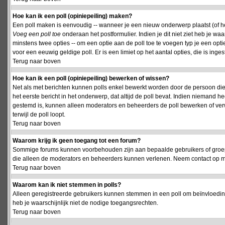
Hoe kan ik een poll (opiniepeiling) maken?
Een poll maken is eenvoudig -- wanneer je een nieuw onderwerp plaatst (of het
Voeg een poll toe
onderaan het postformulier. Indien je dit niet ziet heb je w
minstens twee opties -- om een optie aan de poll toe te voegen typ je een optie
voor een eeuwig geldige poll. Er is een limiet op het aantal opties, die is inge
Terug naar boven
Hoe kan ik een poll (opiniepeiling) bewerken of wissen?
Net als met berichten kunnen polls enkel bewerkt worden door de persoon die
het eerste bericht in het onderwerp, dat altijd de poll bevat. Indien niemand he
gestemd is, kunnen alleen moderators en beheerders de poll bewerken of verw
terwijl de poll loopt.
Terug naar boven
Waarom krijg ik geen toegang tot een forum?
Sommige forums kunnen voorbehouden zijn aan bepaalde gebruikers of groepen.
die alleen de moderators en beheerders kunnen verlenen. Neem contact op m
Terug naar boven
Waarom kan ik niet stemmen in polls?
Alleen geregistreerde gebruikers kunnen stemmen in een poll om beïnvloeding
heb je waarschijnlijk niet de nodige toegangsrechten.
Terug naar boven