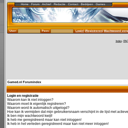
Home
Forum
Archief
Redactie
Contact
Bedrijven
Games
User:
Pass:
Login!
(
Registreren
)
Wachtwoord verg
Index
-
FA
Gamed.nl Forumindex
Login en registratie
Waarom kan ik niet inloggen?
Waarom moet ik eigenlijk registreren?
Waarom word ik automatisch uitgelogd?
Hoe kan ik vermijden dat mijn gebruikersnaam verschijnt in de lijst met actiev
Ik ben mijn wachtwoord kwijt!
Ik heb me geregistreerd maar kan niet inloggen!
Ik heb in het verleden geregistreerd maar kan niet meer inloggen!