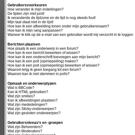
Gebruikersvoorkeuren
Hoe verander ik mijn instellingen?
De tijden zijn niet juist!
Ik veranderde de tijdzone en de tijd is nog steeds fout!
Mijn taal staat niet in de lijst!
Hoe kan ik een afbeelding tonen onder mijn gebruikersnaam?
Hoe kan ik mijn rang aanpassen?
Waneer ik klik op de e-mail van een gebruiker wordt mij verzocht in te loggen
Berichten plaatsen
Hoe plaats ik een onderwerp in een forum?
Hoe kan ik een bericht bewerken of wissen?
Hoe kan ik een onderschrift toevoegen aan mijn bericht?
Hoe kan ik een poll (opiniepeiling) maken?
Hoe kan ik een poll (opiniepeiling) bewerken of wissen?
Waarom krijg ik geen toegang tot een forum?
Waarom kan ik niet stemmen in polls?
Opmaak en onderwerptypen
Wat is BBCode?
Kan ik HTML gebruiken?
Wat zijn smilies?
Kan ik afbeeldingen plaatsen?
Wat zijn mededelingen?
Wat zijn Sticky-onderwerpen?
Wat zijn gesloten onderwerpen?
Gebruikersniveau's en -groepen
Wat zijn Beheerders?
Wat zijn Moderators?