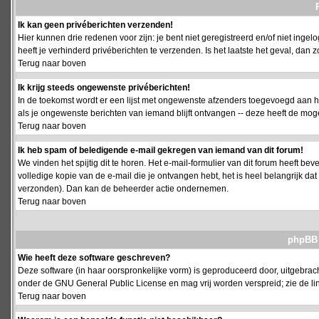
Ik kan geen privéberichten verzenden!
Hier kunnen drie redenen voor zijn: je bent niet geregistreerd en/of niet ing
heeft je verhinderd privéberichten te verzenden. Is het laatste het geval, da
Terug naar boven
Ik krijg steeds ongewenste privéberichten!
In de toekomst wordt er een lijst met ongewenste afzenders toegevoegd aan h
als je ongewenste berichten van iemand blijft ontvangen -- deze heeft de mog
Terug naar boven
Ik heb spam of beledigende e-mail gekregen van iemand van dit forum!
We vinden het spijtig dit te horen. Het e-mail-formulier van dit forum heeft b
volledige kopie van de e-mail die je ontvangen hebt, het is heel belangrijk da
verzonden). Dan kan de beheerder actie ondernemen.
Terug naar boven
phpBB 
Wie heeft deze software geschreven?
Deze software (in haar oorspronkelijke vorm) is geproduceerd door, uitgebrac
onder de GNU General Public License en mag vrij worden verspreid; zie de lin
Terug naar boven