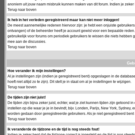
anoniem uit jouw naam misbruik kunnen maken van dit forum. Indien je zeker 
Terug naar boven
Ik heb in het verleden geregistreerd maar kan niet meer inloggen!
De meest aannemelijke redenen hiervoor zijn: je hebt een onjuiste gebruikersn
ontvangen) of de beheerder heeft je account gewist voor een bepaalde reden. Ind
gebruikelijk voor forums om periodiek gebruikers te wissen die niets hebben
mee aan de discussies.
Terug naar boven
Geb
Hoe verander ik mijn instellingen?
Al je instellingen zijn (indien je geregistreerd bent) opgeslagen in de databa
hoeft niet altijd zo te zijn). Dit stelt je in staat om al je instellingen te wijzigen.
Terug naar boven
De tijden zijn niet juist!
De tijden zijn bijna zeker juist, echter, wat je ziet kunnen tijden zijn getoond in
instellen op die waar je je in bevindt, bijv. Londen, Parijs, New York, Sydney,
worden gedaan door geregistreerde gebruikers. Als je niet geregistreerd bent is
Terug naar boven
Ik veranderde de tijdzone en de tijd is nog steeds fout!
Indien je zeker bent dat de tijdzone correct is ingesteld en de tijd is nog stee