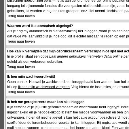
Misschien hoeft dit niet eens -- het is aan de forumbeheerder om te bepalen of 
toegang tot bijkomende functies die voor gasten niet beschikbaar zijn, zoals 
gebruikers, lid worden van gebruikersgroepen, enz. Het neemt slechts een paar
Terug naar boven
Waarom word ik automatisch uitgelogd?
Als je
Log mij automatisch in
niet aanvinkt bij het inloggen, word je na een be
dat vakje wel aanvinkt blijf je ingelogd, dit is echter niet aan te raden op een p
Terug naar boven
Hoe kan ik vermijden dat mijn gebruikersnaam verschijnt in de lijst met ac
In je profiel staat een optie
Laat andere gebruikers niet weten dat ik online be
geteld als een verborgen gebruiker.
Terug naar boven
Ik ben mijn wachtwoord kwijt!
Geen paniek! Hoewel je wachtwoord niet teruggehaald kan worden, kan het 
klik op
Ik ben mijn wachtwoord vergeten
. Volg hierna de instructies, en er wo
Terug naar boven
Ik heb me geregistreerd maar kan niet inloggen!
Kijk eerst na of je je juiste gebruikersnaam en wachtwoord hebt ingetypt. Ind
ingeschakeld en je hebt geklikt op
Ik stem toe met de voorwaarden en ben jon
ontvangen. Indien dit niet het geval is kan het dat je account geactiveerd mo
uzelf of door de forumbeheerder voordat je kan inloggen. Bij registratie wordt 
mail hebt ontvangen, controleer dan dat het ingevulde adres klopt. Een van d