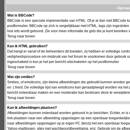
Opmaak
Wat is BBCode?
BBCode is een speciale implementatie van HTML. Of je al dan niet BBCode kan
postformulier. BBCode op zich is vergelijkbaar met HTML, tags zijn ingesloten
hoe iets wordt getoond. Zie voor meer informatie de gids die je kunt bereiken v
Terug naar boven
Kan ik HTML gebruiken?
Dat hangt er vanaf of de beheerders dit toelaten, zij hebben er volledige cont
veiligheids
procedure om misbruik van het forum te voorkomen door gebruik 
ingeschakeld is kun je het per bericht uitschakelen op het postformulier.
Terug naar boven
Wat zijn smilies?
Smilies, of emoticons, zijn kleine afbeeldingen die gebruikt kunnen worden ge
en :( triest. De volledige lijst van emoticons kan geraadpleegd worden via het 
bericht onleesbaar maken en een moderator kan beslissen deze te verwijderen o
Terug naar boven
Kan ik afbeeldingen plaatsen?
Afbeeldingen kunnen inderdaad worden getoond in je berichten. Echter, er i
link plaatsen naar een afbeelding opgeslagen op een openbaar toegankelijke w
naar afbeeldingen opgeslagen op je eigen PC (tenzij het een openbaar toegank
Yahoo-mailboxen, sites met wachtwoordbeveiliging, enz. Gebruik om de afbeel