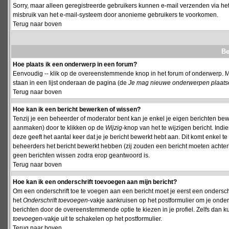
Sorry, maar alleen geregistreerde gebruikers kunnen e-mail verzenden via het
misbruik van het e-mail-systeem door anonieme gebruikers te voorkomen.
Terug naar boven
Be
Hoe plaats ik een onderwerp in een forum?
Eenvoudig -- klik op de overeenstemmende knop in het forum of onderwerp. M
staan in een lijst onderaan de pagina (de
Je mag nieuwe onderwerpen plaatsen 
Terug naar boven
Hoe kan ik een bericht bewerken of wissen?
Tenzij je een beheerder of moderator bent kan je enkel je eigen berichten be
aanmaken) door te klikken op de
Wijzig
-knop van het te wijzigen bericht. Indi
deze geeft het aantal keer dat je je bericht bewerkt hebt aan. Dit komt enkel 
beheerders het bericht bewerkt hebben (zij zouden een bericht moeten achte
geen berichten wissen zodra erop geantwoord is.
Terug naar boven
Hoe kan ik een onderschrift toevoegen aan mijn bericht?
Om een onderschrift toe te voegen aan een bericht moet je eerst een onderschift
het
Onderschrift toevoegen
-vakje aankruisen op het postformulier om je onders
berichten door de overeenstemmende optie te kiezen in je profiel. Zelfs dan ku
toevoegen
-vakje uit te schakelen op het postformulier.
Terug naar boven