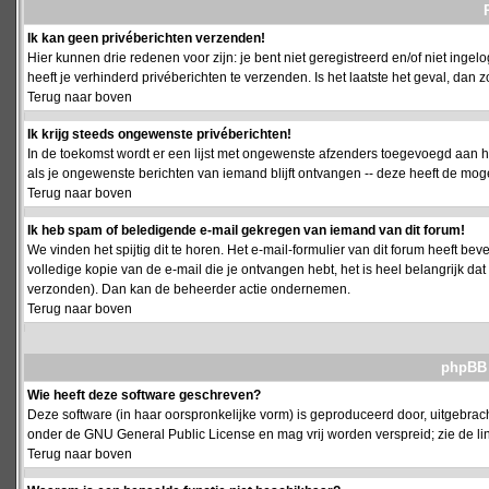
Ik kan geen privéberichten verzenden!
Hier kunnen drie redenen voor zijn: je bent niet geregistreerd en/of niet ing
heeft je verhinderd privéberichten te verzenden. Is het laatste het geval, da
Terug naar boven
Ik krijg steeds ongewenste privéberichten!
In de toekomst wordt er een lijst met ongewenste afzenders toegevoegd aan h
als je ongewenste berichten van iemand blijft ontvangen -- deze heeft de mog
Terug naar boven
Ik heb spam of beledigende e-mail gekregen van iemand van dit forum!
We vinden het spijtig dit te horen. Het e-mail-formulier van dit forum heeft b
volledige kopie van de e-mail die je ontvangen hebt, het is heel belangrijk da
verzonden). Dan kan de beheerder actie ondernemen.
Terug naar boven
phpBB 
Wie heeft deze software geschreven?
Deze software (in haar oorspronkelijke vorm) is geproduceerd door, uitgebrac
onder de GNU General Public License en mag vrij worden verspreid; zie de lin
Terug naar boven