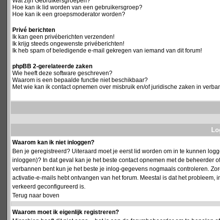
Wat zijn Gebruikersgroepen?
Hoe kan ik lid worden van een gebruikersgroep?
Hoe kan ik een groepsmoderator worden?
Privé berichten
Ik kan geen privéberichten verzenden!
Ik krijg steeds ongewenste privéberichten!
Ik heb spam of beledigende e-mail gekregen van iemand van dit forum!
phpBB 2-gerelateerde zaken
Wie heeft deze software geschreven?
Waarom is een bepaalde functie niet beschikbaar?
Met wie kan ik contact opnemen over misbruik en/of juridische zaken in verba
Log
Waarom kan ik niet inloggen?
Ben je geregistreerd? Uiteraard moet je eerst lid worden om in te kunnen logge
inloggen)? In dat geval kan je het beste contact opnemen met de beheerder of
verbannen bent kun je het beste je inlog-gegevens nogmaals controleren. Zorg e
activatie-e-mails hebt ontvangen van het forum. Meestal is dat het probleem, i
verkeerd geconfigureerd is.
Terug naar boven
Waarom moet ik eigenlijk registreren?