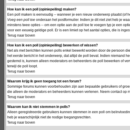
Hoe kan ik een poll (opiniepeiling) maken?
Een poll maken is eenvoudig -- wanneer je een nieuw onderwerp plaatst (of het
Voeg een poll toe
onderaan het postformulier. Indien je dit niet ziet heb je w
minstens twee opties -- om een optie aan de poll toe te voegen typ je een optie
voor een eeuwig geldige poll. Er is een limiet op het aantal opties, die is inge
Terug naar boven
Hoe kan ik een poll (opiniepeiling) bewerken of wissen?
Net als met berichten kunnen polls enkel bewerkt worden door de persoon die
het eerste bericht in het onderwerp, dat altijd de poll bevat. Indien niemand he
gestemd is, kunnen alleen moderators en beheerders de poll bewerken of verw
terwijl de poll loopt.
Terug naar boven
Waarom krijg ik geen toegang tot een forum?
Sommige forums kunnen voorbehouden zijn aan bepaalde gebruikers of groepen.
die alleen de moderators en beheerders kunnen verlenen. Neem contact op m
Terug naar boven
Waarom kan ik niet stemmen in polls?
Alleen geregistreerde gebruikers kunnen stemmen in een poll om beïnvloeding
heb je waarschijnlijk niet de nodige toegangsrechten.
Terug naar boven