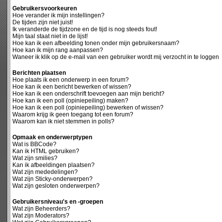
Gebruikersvoorkeuren
Hoe verander ik mijn instellingen?
De tijden zijn niet juist!
Ik veranderde de tijdzone en de tijd is nog steeds fout!
Mijn taal staat niet in de lijst!
Hoe kan ik een afbeelding tonen onder mijn gebruikersnaam?
Hoe kan ik mijn rang aanpassen?
Waneer ik klik op de e-mail van een gebruiker wordt mij verzocht in te loggen
Berichten plaatsen
Hoe plaats ik een onderwerp in een forum?
Hoe kan ik een bericht bewerken of wissen?
Hoe kan ik een onderschrift toevoegen aan mijn bericht?
Hoe kan ik een poll (opiniepeiling) maken?
Hoe kan ik een poll (opiniepeiling) bewerken of wissen?
Waarom krijg ik geen toegang tot een forum?
Waarom kan ik niet stemmen in polls?
Opmaak en onderwerptypen
Wat is BBCode?
Kan ik HTML gebruiken?
Wat zijn smilies?
Kan ik afbeeldingen plaatsen?
Wat zijn mededelingen?
Wat zijn Sticky-onderwerpen?
Wat zijn gesloten onderwerpen?
Gebruikersniveau's en -groepen
Wat zijn Beheerders?
Wat zijn Moderators?