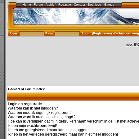
Home
Forum
Archief
Redactie
Contact
Bedrijven
Games
User:
Pass:
Login!
(
Registreren
)
Wachtwoord verg
Index
-
FA
Gamed.nl Forumindex
Login en registratie
Waarom kan ik niet inloggen?
Waarom moet ik eigenlijk registreren?
Waarom word ik automatisch uitgelogd?
Hoe kan ik vermijden dat mijn gebruikersnaam verschijnt in de lijst met actiev
Ik ben mijn wachtwoord kwijt!
Ik heb me geregistreerd maar kan niet inloggen!
Ik heb in het verleden geregistreerd maar kan niet meer inloggen!