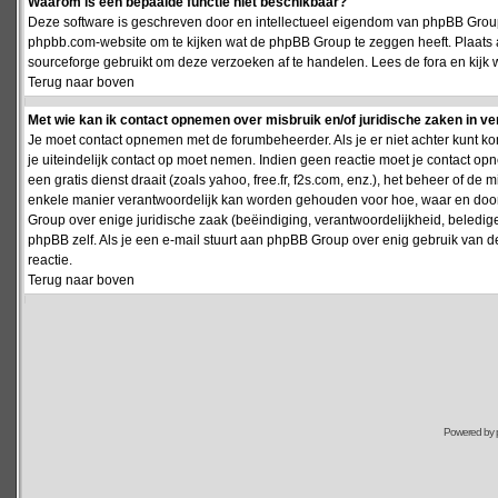
Waarom is een bepaalde functie niet beschikbaar?
Deze software is geschreven door en intellectueel eigendom van phpBB Group
phpbb.com-website om te kijken wat de phpBB Group te zeggen heeft. Plaats 
sourceforge gebruikt om deze verzoeken af te handelen. Lees de fora en kijk 
Terug naar boven
Met wie kan ik contact opnemen over misbruik en/of juridische zaken in v
Je moet contact opnemen met de forumbeheerder. Als je er niet achter kunt k
je uiteindelijk contact op moet nemen. Indien geen reactie moet je contact o
een gratis dienst draait (zoals yahoo, free.fr, f2s.com, enz.), het beheer of 
enkele manier verantwoordelijk kan worden gehouden voor hoe, waar en door 
Group over enige juridische zaak (beëindiging, verantwoordelijkheid, beledi
phpBB zelf. Als je een e-mail stuurt aan phpBB Group over enig gebruik van d
reactie.
Terug naar boven
Powered by