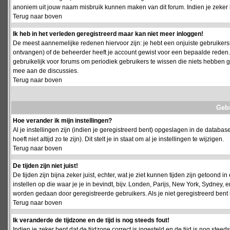
anoniem uit jouw naam misbruik kunnen maken van dit forum. Indien je zeker 
Terug naar boven
Ik heb in het verleden geregistreerd maar kan niet meer inloggen!
De meest aannemelijke redenen hiervoor zijn: je hebt een onjuiste gebruikersn
ontvangen) of de beheerder heeft je account gewist voor een bepaalde reden. Ind
gebruikelijk voor forums om periodiek gebruikers te wissen die niets hebben
mee aan de discussies.
Terug naar boven
Geb
Hoe verander ik mijn instellingen?
Al je instellingen zijn (indien je geregistreerd bent) opgeslagen in de databa
hoeft niet altijd zo te zijn). Dit stelt je in staat om al je instellingen te wijzigen.
Terug naar boven
De tijden zijn niet juist!
De tijden zijn bijna zeker juist, echter, wat je ziet kunnen tijden zijn getoond in
instellen op die waar je je in bevindt, bijv. Londen, Parijs, New York, Sydney,
worden gedaan door geregistreerde gebruikers. Als je niet geregistreerd bent is
Terug naar boven
Ik veranderde de tijdzone en de tijd is nog steeds fout!
Indien je zeker bent dat de tijdzone correct is ingesteld en de tijd is nog stee