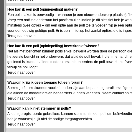
Hoe kan ik een poll (opiniepeiling) maken?
Een poll maken is eenvoudig -- wanneer je een nieuw onderwerp plaatst (of het
Voeg een poll toe
onderaan het postformulier. Indien je dit niet ziet heb je w
minstens twee opties -- om een optie aan de poll toe te voegen typ je een optie
voor een eeuwig geldige poll. Er is een limiet op het aantal opties, die is inge
Terug naar boven
Hoe kan ik een poll (opiniepeiling) bewerken of wissen?
Net als met berichten kunnen polls enkel bewerkt worden door de persoon die
het eerste bericht in het onderwerp, dat altijd de poll bevat. Indien niemand he
gestemd is, kunnen alleen moderators en beheerders de poll bewerken of verw
terwijl de poll loopt.
Terug naar boven
Waarom krijg ik geen toegang tot een forum?
Sommige forums kunnen voorbehouden zijn aan bepaalde gebruikers of groepen.
die alleen de moderators en beheerders kunnen verlenen. Neem contact op m
Terug naar boven
Waarom kan ik niet stemmen in polls?
Alleen geregistreerde gebruikers kunnen stemmen in een poll om beïnvloeding
heb je waarschijnlijk niet de nodige toegangsrechten.
Terug naar boven