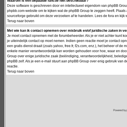
Waarom is een bepaalde functie niet beschikbaar?
Deze software is geschreven door en intellectueel eigendom van phpBB Group
phpbb.com-website om te kijken wat de phpBB Group te zeggen heeft. Plaats 
sourceforge gebruikt om deze verzoeken af te handelen. Lees de fora en kijk 
Terug naar boven
Met wie kan ik contact opnemen over misbruik en/of juridische zaken in v
Je moet contact opnemen met de forumbeheerder. Als je er niet achter kunt k
je uiteindelijk contact op moet nemen. Indien geen reactie moet je contact o
een gratis dienst draait (zoals yahoo, free.fr, f2s.com, enz.), het beheer of 
enkele manier verantwoordelijk kan worden gehouden voor hoe, waar en door 
Group over enige juridische zaak (beëindiging, verantwoordelijkheid, beledi
phpBB zelf. Als je een e-mail stuurt aan phpBB Group over enig gebruik van d
reactie.
Terug naar boven
Powered by