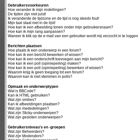
Gebruikersvoorkeuren
Hoe verander ik mijn instellingen?
De tijden zijn niet juist!
Ik veranderde de tijdzone en de tijd is nog steeds fout!
Mijn taal staat niet in de lijst!
Hoe kan ik een afbeelding tonen onder mijn gebruikersnaam?
Hoe kan ik mijn rang aanpassen?
Waneer ik klik op de e-mail van een gebruiker wordt mij verzocht in te loggen
Berichten plaatsen
Hoe plaats ik een onderwerp in een forum?
Hoe kan ik een bericht bewerken of wissen?
Hoe kan ik een onderschrift toevoegen aan mijn bericht?
Hoe kan ik een poll (opiniepeiling) maken?
Hoe kan ik een poll (opiniepeiling) bewerken of wissen?
Waarom krijg ik geen toegang tot een forum?
Waarom kan ik niet stemmen in polls?
Opmaak en onderwerptypen
Wat is BBCode?
Kan ik HTML gebruiken?
Wat zijn smilies?
Kan ik afbeeldingen plaatsen?
Wat zijn mededelingen?
Wat zijn Sticky-onderwerpen?
Wat zijn gesloten onderwerpen?
Gebruikersniveau's en -groepen
Wat zijn Beheerders?
Wat zijn Moderators?