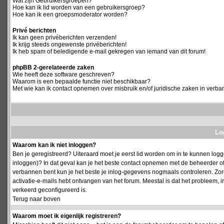
Wat zijn Gebruikersgroepen?
Hoe kan ik lid worden van een gebruikersgroep?
Hoe kan ik een groepsmoderator worden?
Privé berichten
Ik kan geen privéberichten verzenden!
Ik krijg steeds ongewenste privéberichten!
Ik heb spam of beledigende e-mail gekregen van iemand van dit forum!
phpBB 2-gerelateerde zaken
Wie heeft deze software geschreven?
Waarom is een bepaalde functie niet beschikbaar?
Met wie kan ik contact opnemen over misbruik en/of juridische zaken in verba
Log
Waarom kan ik niet inloggen?
Ben je geregistreerd? Uiteraard moet je eerst lid worden om in te kunnen logge
inloggen)? In dat geval kan je het beste contact opnemen met de beheerder of
verbannen bent kun je het beste je inlog-gegevens nogmaals controleren. Zorg e
activatie-e-mails hebt ontvangen van het forum. Meestal is dat het probleem, i
verkeerd geconfigureerd is.
Terug naar boven
Waarom moet ik eigenlijk registreren?