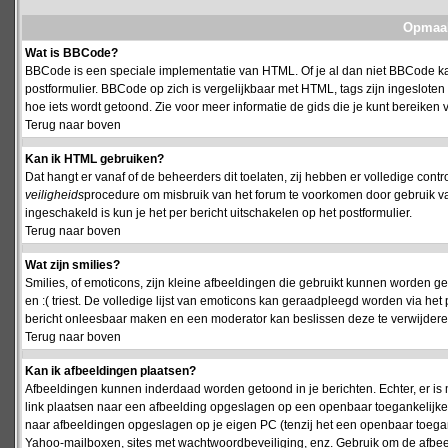
Opmaak
Wat is BBCode?
BBCode is een speciale implementatie van HTML. Of je al dan niet BBCode kan
postformulier. BBCode op zich is vergelijkbaar met HTML, tags zijn ingesloten
hoe iets wordt getoond. Zie voor meer informatie de gids die je kunt bereiken v
Terug naar boven
Kan ik HTML gebruiken?
Dat hangt er vanaf of de beheerders dit toelaten, zij hebben er volledige cont
veiligheids
procedure om misbruik van het forum te voorkomen door gebruik 
ingeschakeld is kun je het per bericht uitschakelen op het postformulier.
Terug naar boven
Wat zijn smilies?
Smilies, of emoticons, zijn kleine afbeeldingen die gebruikt kunnen worden ge
en :( triest. De volledige lijst van emoticons kan geraadpleegd worden via het 
bericht onleesbaar maken en een moderator kan beslissen deze te verwijderen o
Terug naar boven
Kan ik afbeeldingen plaatsen?
Afbeeldingen kunnen inderdaad worden getoond in je berichten. Echter, er i
link plaatsen naar een afbeelding opgeslagen op een openbaar toegankelijke w
naar afbeeldingen opgeslagen op je eigen PC (tenzij het een openbaar toegank
Yahoo-mailboxen, sites met wachtwoordbeveiliging, enz. Gebruik om de afbeel