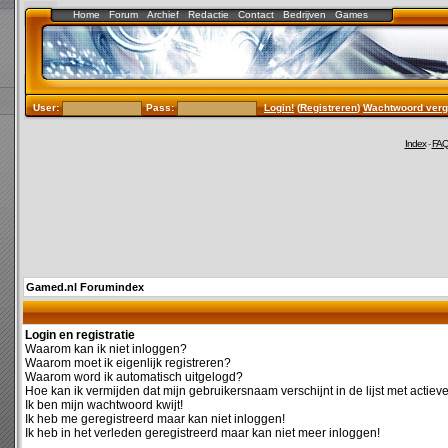
Home
Forum
Archief
Redactie
Contact
Bedrijven
Games
User:
Pass:
Login!
(
Registreren
)
Wachtwoord verg
Index
-
FA
Gamed.nl Forumindex
Login en registratie
Waarom kan ik niet inloggen?
Waarom moet ik eigenlijk registreren?
Waarom word ik automatisch uitgelogd?
Hoe kan ik vermijden dat mijn gebruikersnaam verschijnt in de lijst met actiev
Ik ben mijn wachtwoord kwijt!
Ik heb me geregistreerd maar kan niet inloggen!
Ik heb in het verleden geregistreerd maar kan niet meer inloggen!