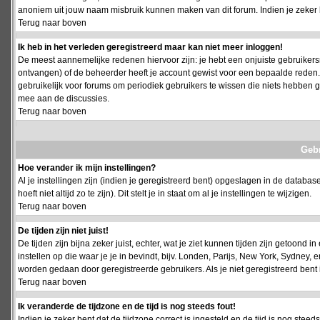
anoniem uit jouw naam misbruik kunnen maken van dit forum. Indien je zeker 
Terug naar boven
Ik heb in het verleden geregistreerd maar kan niet meer inloggen!
De meest aannemelijke redenen hiervoor zijn: je hebt een onjuiste gebruikersn
ontvangen) of de beheerder heeft je account gewist voor een bepaalde reden. Ind
gebruikelijk voor forums om periodiek gebruikers te wissen die niets hebben
mee aan de discussies.
Terug naar boven
Geb
Hoe verander ik mijn instellingen?
Al je instellingen zijn (indien je geregistreerd bent) opgeslagen in de databa
hoeft niet altijd zo te zijn). Dit stelt je in staat om al je instellingen te wijzigen.
Terug naar boven
De tijden zijn niet juist!
De tijden zijn bijna zeker juist, echter, wat je ziet kunnen tijden zijn getoond in
instellen op die waar je je in bevindt, bijv. Londen, Parijs, New York, Sydney,
worden gedaan door geregistreerde gebruikers. Als je niet geregistreerd bent is
Terug naar boven
Ik veranderde de tijdzone en de tijd is nog steeds fout!
Indien je zeker bent dat de tijdzone correct is ingesteld en de tijd is nog stee