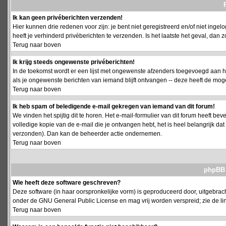
Ik kan geen privéberichten verzenden!
Hier kunnen drie redenen voor zijn: je bent niet geregistreerd en/of niet ing
heeft je verhinderd privéberichten te verzenden. Is het laatste het geval, da
Terug naar boven
Ik krijg steeds ongewenste privéberichten!
In de toekomst wordt er een lijst met ongewenste afzenders toegevoegd aan h
als je ongewenste berichten van iemand blijft ontvangen -- deze heeft de mog
Terug naar boven
Ik heb spam of beledigende e-mail gekregen van iemand van dit forum!
We vinden het spijtig dit te horen. Het e-mail-formulier van dit forum heeft b
volledige kopie van de e-mail die je ontvangen hebt, het is heel belangrijk da
verzonden). Dan kan de beheerder actie ondernemen.
Terug naar boven
phpBB 
Wie heeft deze software geschreven?
Deze software (in haar oorspronkelijke vorm) is geproduceerd door, uitgebrac
onder de GNU General Public License en mag vrij worden verspreid; zie de lin
Terug naar boven