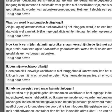
Misschien hoeft dit niet eens -- het is aan de forumbeheerder om te bepalen of 
toegang tot bijkomende functies die voor gasten niet beschikbaar zijn, zoals 
gebruikers, lid worden van gebruikersgroepen, enz. Het neemt slechts een paar
Terug naar boven
Waarom word ik automatisch uitgelogd?
Als je
Log mij automatisch in
niet aanvinkt bij het inloggen, word je na een be
dat vakje wel aanvinkt blijf je ingelogd, dit is echter niet aan te raden op een p
Terug naar boven
Hoe kan ik vermijden dat mijn gebruikersnaam verschijnt in de lijst met ac
In je profiel staat een optie
Laat andere gebruikers niet weten dat ik online be
geteld als een verborgen gebruiker.
Terug naar boven
Ik ben mijn wachtwoord kwijt!
Geen paniek! Hoewel je wachtwoord niet teruggehaald kan worden, kan het 
klik op
Ik ben mijn wachtwoord vergeten
. Volg hierna de instructies, en er wo
Terug naar boven
Ik heb me geregistreerd maar kan niet inloggen!
Kijk eerst na of je je juiste gebruikersnaam en wachtwoord hebt ingetypt. Ind
ingeschakeld en je hebt geklikt op
Ik stem toe met de voorwaarden en ben jon
ontvangen. Indien dit niet het geval is kan het dat je account geactiveerd mo
uzelf of door de forumbeheerder voordat je kan inloggen. Bij registratie wordt 
mail hebt ontvangen, controleer dan dat het ingevulde adres klopt. Een van d