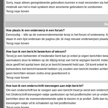
Sorry, maar alleen geregistreerde gebruikers kunnen e-mail verzenden via het
misbruik van het e-mail-systeem door anonieme gebruikers te voorkomen.
Terug naar boven
Be
Hoe plaats ik een onderwerp in een forum?
Eenvoudig -- klik op de overeenstemmende knop in het forum of onderwerp. M
staan in een lijst onderaan de pagina (de
Je mag nieuwe onderwerpen plaatsen 
Terug naar boven
Hoe kan ik een bericht bewerken of wissen?
Tenzij je een beheerder of moderator bent kan je enkel je eigen berichten be
aanmaken) door te klikken op de
Wijzig
-knop van het te wijzigen bericht. Indi
deze geeft het aantal keer dat je je bericht bewerkt hebt aan. Dit komt enkel 
beheerders het bericht bewerkt hebben (zij zouden een bericht moeten achte
geen berichten wissen zodra erop geantwoord is.
Terug naar boven
Hoe kan ik een onderschrift toevoegen aan mijn bericht?
Om een onderschrift toe te voegen aan een bericht moet je eerst een onderschift
het
Onderschrift toevoegen
-vakje aankruisen op het postformulier om je onders
berichten door de overeenstemmende optie te kiezen in je profiel. Zelfs dan ku
toevoegen
-vakje uit te schakelen op het postformulier.
Terug naar boven