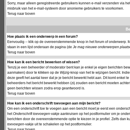
Sorry, maar alleen geregistreerde gebruikers kunnen e-mail verzenden via het
misbruik van het e-mail-systeem door anonieme gebruikers te voorkomen.
Terug naar boven
Be
Hoe plaats ik een onderwerp in een forum?
Eenvoudig -- klik op de overeenstemmende knop in het forum of onderwerp. M
staan in een lijst onderaan de pagina (de
Je mag nieuwe onderwerpen plaatsen 
Terug naar boven
Hoe kan ik een bericht bewerken of wissen?
Tenzij je een beheerder of moderator bent kan je enkel je eigen berichten be
aanmaken) door te klikken op de
Wijzig
-knop van het te wijzigen bericht. Indi
deze geeft het aantal keer dat je je bericht bewerkt hebt aan. Dit komt enkel 
beheerders het bericht bewerkt hebben (zij zouden een bericht moeten achte
geen berichten wissen zodra erop geantwoord is.
Terug naar boven
Hoe kan ik een onderschrift toevoegen aan mijn bericht?
Om een onderschrift toe te voegen aan een bericht moet je eerst een onderschift
het
Onderschrift toevoegen
-vakje aankruisen op het postformulier om je onders
berichten door de overeenstemmende optie te kiezen in je profiel. Zelfs dan ku
toevoegen
-vakje uit te schakelen op het postformulier.
Terug naar boven