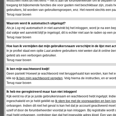
Misschien hoeft dit niet eens -- het is aan de forumbeheerder om te bepalen of 
toegang tot bijkomende functies die voor gasten niet beschikbaar zijn, zoals 
gebruikers, lid worden van gebruikersgroepen, enz. Het neemt slechts een paar
Terug naar boven
Waarom word ik automatisch uitgelogd?
Als je
Log mij automatisch in
niet aanvinkt bij het inloggen, word je na een be
dat vakje wel aanvinkt blijf je ingelogd, dit is echter niet aan te raden op een p
Terug naar boven
Hoe kan ik vermijden dat mijn gebruikersnaam verschijnt in de lijst met ac
In je profiel staat een optie
Laat andere gebruikers niet weten dat ik online be
geteld als een verborgen gebruiker.
Terug naar boven
Ik ben mijn wachtwoord kwijt!
Geen paniek! Hoewel je wachtwoord niet teruggehaald kan worden, kan het 
klik op
Ik ben mijn wachtwoord vergeten
. Volg hierna de instructies, en er wo
Terug naar boven
Ik heb me geregistreerd maar kan niet inloggen!
Kijk eerst na of je je juiste gebruikersnaam en wachtwoord hebt ingetypt. Ind
ingeschakeld en je hebt geklikt op
Ik stem toe met de voorwaarden en ben jon
ontvangen. Indien dit niet het geval is kan het dat je account geactiveerd mo
uzelf of door de forumbeheerder voordat je kan inloggen. Bij registratie wordt 
mail hebt ontvangen, controleer dan dat het ingevulde adres klopt. Een van d