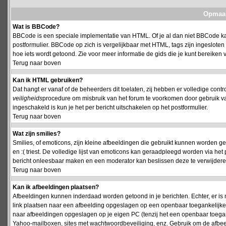
Opmaak
Wat is BBCode?
BBCode is een speciale implementatie van HTML. Of je al dan niet BBCode kan
postformulier. BBCode op zich is vergelijkbaar met HTML, tags zijn ingesloten
hoe iets wordt getoond. Zie voor meer informatie de gids die je kunt bereiken v
Terug naar boven
Kan ik HTML gebruiken?
Dat hangt er vanaf of de beheerders dit toelaten, zij hebben er volledige cont
veiligheids
procedure om misbruik van het forum te voorkomen door gebruik 
ingeschakeld is kun je het per bericht uitschakelen op het postformulier.
Terug naar boven
Wat zijn smilies?
Smilies, of emoticons, zijn kleine afbeeldingen die gebruikt kunnen worden ge
en :( triest. De volledige lijst van emoticons kan geraadpleegd worden via het 
bericht onleesbaar maken en een moderator kan beslissen deze te verwijderen o
Terug naar boven
Kan ik afbeeldingen plaatsen?
Afbeeldingen kunnen inderdaad worden getoond in je berichten. Echter, er i
link plaatsen naar een afbeelding opgeslagen op een openbaar toegankelijke w
naar afbeeldingen opgeslagen op je eigen PC (tenzij het een openbaar toegank
Yahoo-mailboxen, sites met wachtwoordbeveiliging, enz. Gebruik om de afbeel