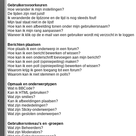
Gebruikersvoorkeuren
Hoe verander ik mijn instellingen?
De tijden zijn niet juist!
Ik veranderde de tijdzone en de tijd is nog steeds fout!
Mijn taal staat niet in de lijst!
Hoe kan ik een afbeelding tonen onder mijn gebruikersnaam?
Hoe kan ik mijn rang aanpassen?
Waneer ik klik op de e-mail van een gebruiker wordt mij verzocht in te loggen
Berichten plaatsen
Hoe plaats ik een onderwerp in een forum?
Hoe kan ik een bericht bewerken of wissen?
Hoe kan ik een onderschrift toevoegen aan mijn bericht?
Hoe kan ik een poll (opiniepeiling) maken?
Hoe kan ik een poll (opiniepeiling) bewerken of wissen?
Waarom krijg ik geen toegang tot een forum?
Waarom kan ik niet stemmen in polls?
Opmaak en onderwerptypen
Wat is BBCode?
Kan ik HTML gebruiken?
Wat zijn smilies?
Kan ik afbeeldingen plaatsen?
Wat zijn mededelingen?
Wat zijn Sticky-onderwerpen?
Wat zijn gesloten onderwerpen?
Gebruikersniveau's en -groepen
Wat zijn Beheerders?
Wat zijn Moderators?