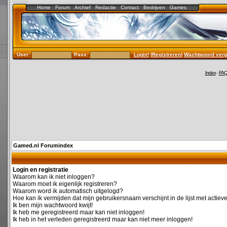
Home
Forum
Archief
Redactie
Contact
Bedrijven
Games
User:
Pass:
Login!
(
Registreren
)
Wachtwoord verg
Index
-
FA
Gamed.nl Forumindex
Login en registratie
Waarom kan ik niet inloggen?
Waarom moet ik eigenlijk registreren?
Waarom word ik automatisch uitgelogd?
Hoe kan ik vermijden dat mijn gebruikersnaam verschijnt in de lijst met actiev
Ik ben mijn wachtwoord kwijt!
Ik heb me geregistreerd maar kan niet inloggen!
Ik heb in het verleden geregistreerd maar kan niet meer inloggen!