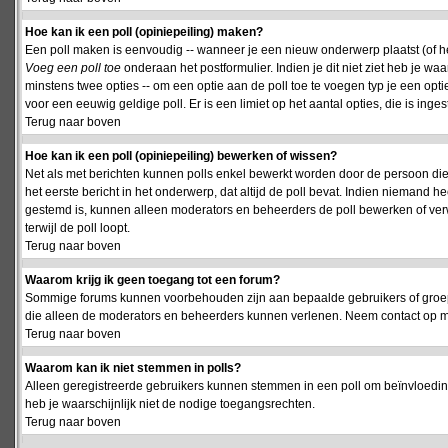
Hoe kan ik een poll (opiniepeiling) maken?
Een poll maken is eenvoudig -- wanneer je een nieuw onderwerp plaatst (of het
Voeg een poll toe
onderaan het postformulier. Indien je dit niet ziet heb je w
minstens twee opties -- om een optie aan de poll toe te voegen typ je een optie
voor een eeuwig geldige poll. Er is een limiet op het aantal opties, die is inge
Terug naar boven
Hoe kan ik een poll (opiniepeiling) bewerken of wissen?
Net als met berichten kunnen polls enkel bewerkt worden door de persoon die
het eerste bericht in het onderwerp, dat altijd de poll bevat. Indien niemand he
gestemd is, kunnen alleen moderators en beheerders de poll bewerken of verw
terwijl de poll loopt.
Terug naar boven
Waarom krijg ik geen toegang tot een forum?
Sommige forums kunnen voorbehouden zijn aan bepaalde gebruikers of groepen.
die alleen de moderators en beheerders kunnen verlenen. Neem contact op m
Terug naar boven
Waarom kan ik niet stemmen in polls?
Alleen geregistreerde gebruikers kunnen stemmen in een poll om beïnvloeding
heb je waarschijnlijk niet de nodige toegangsrechten.
Terug naar boven