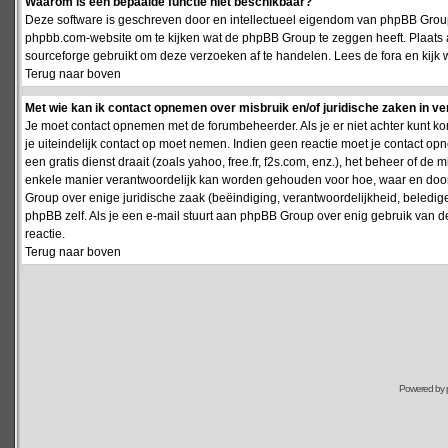
Waarom is een bepaalde functie niet beschikbaar?
Deze software is geschreven door en intellectueel eigendom van phpBB Group
phpbb.com-website om te kijken wat de phpBB Group te zeggen heeft. Plaats 
sourceforge gebruikt om deze verzoeken af te handelen. Lees de fora en kijk 
Terug naar boven
Met wie kan ik contact opnemen over misbruik en/of juridische zaken in v
Je moet contact opnemen met de forumbeheerder. Als je er niet achter kunt k
je uiteindelijk contact op moet nemen. Indien geen reactie moet je contact o
een gratis dienst draait (zoals yahoo, free.fr, f2s.com, enz.), het beheer of 
enkele manier verantwoordelijk kan worden gehouden voor hoe, waar en door 
Group over enige juridische zaak (beëindiging, verantwoordelijkheid, beledi
phpBB zelf. Als je een e-mail stuurt aan phpBB Group over enig gebruik van d
reactie.
Terug naar boven
Powered by