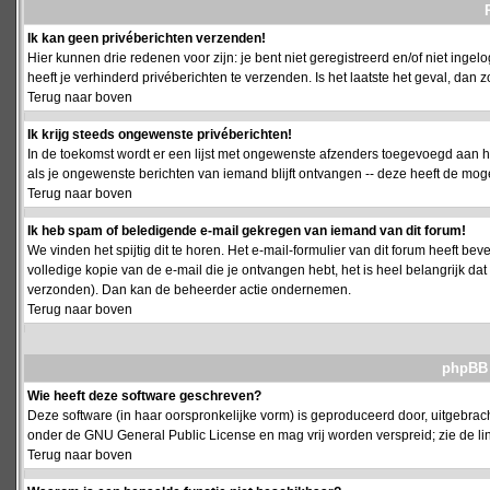
Ik kan geen privéberichten verzenden!
Hier kunnen drie redenen voor zijn: je bent niet geregistreerd en/of niet ing
heeft je verhinderd privéberichten te verzenden. Is het laatste het geval, da
Terug naar boven
Ik krijg steeds ongewenste privéberichten!
In de toekomst wordt er een lijst met ongewenste afzenders toegevoegd aan h
als je ongewenste berichten van iemand blijft ontvangen -- deze heeft de mog
Terug naar boven
Ik heb spam of beledigende e-mail gekregen van iemand van dit forum!
We vinden het spijtig dit te horen. Het e-mail-formulier van dit forum heeft b
volledige kopie van de e-mail die je ontvangen hebt, het is heel belangrijk da
verzonden). Dan kan de beheerder actie ondernemen.
Terug naar boven
phpBB 
Wie heeft deze software geschreven?
Deze software (in haar oorspronkelijke vorm) is geproduceerd door, uitgebrac
onder de GNU General Public License en mag vrij worden verspreid; zie de lin
Terug naar boven