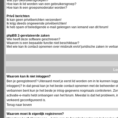
Wat zijn Gebruikersgroepen?
Hoe kan ik lid worden van een gebruikersgroep?
Hoe kan ik een groepsmoderator worden?
Privé berichten
Ik kan geen privéberichten verzenden!
Ik krijg steeds ongewenste privéberichten!
Ik heb spam of beledigende e-mail gekregen van iemand van dit forum!
phpBB 2-gerelateerde zaken
Wie heeft deze software geschreven?
Waarom is een bepaalde functie niet beschikbaar?
Met wie kan ik contact opnemen over misbruik en/of juridische zaken in verba
Log
Waarom kan ik niet inloggen?
Ben je geregistreerd? Uiteraard moet je eerst lid worden om in te kunnen logge
inloggen)? In dat geval kan je het beste contact opnemen met de beheerder of
verbannen bent kun je het beste je inlog-gegevens nogmaals controleren. Zorg e
activatie-e-mails hebt ontvangen van het forum. Meestal is dat het probleem, i
verkeerd geconfigureerd is.
Terug naar boven
Waarom moet ik eigenlijk registreren?