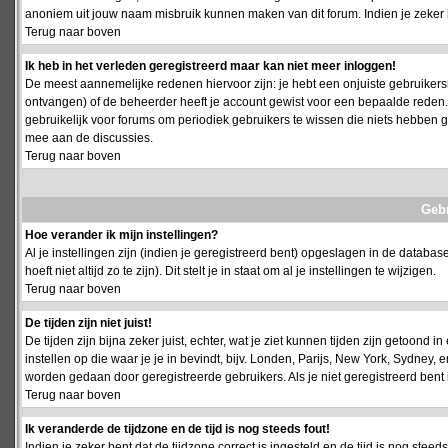
anoniem uit jouw naam misbruik kunnen maken van dit forum. Indien je zeker 
Terug naar boven
Ik heb in het verleden geregistreerd maar kan niet meer inloggen!
De meest aannemelijke redenen hiervoor zijn: je hebt een onjuiste gebruikersn
ontvangen) of de beheerder heeft je account gewist voor een bepaalde reden. Ind
gebruikelijk voor forums om periodiek gebruikers te wissen die niets hebben
mee aan de discussies.
Terug naar boven
Geb
Hoe verander ik mijn instellingen?
Al je instellingen zijn (indien je geregistreerd bent) opgeslagen in de databa
hoeft niet altijd zo te zijn). Dit stelt je in staat om al je instellingen te wijzigen.
Terug naar boven
De tijden zijn niet juist!
De tijden zijn bijna zeker juist, echter, wat je ziet kunnen tijden zijn getoond in
instellen op die waar je je in bevindt, bijv. Londen, Parijs, New York, Sydney,
worden gedaan door geregistreerde gebruikers. Als je niet geregistreerd bent is
Terug naar boven
Ik veranderde de tijdzone en de tijd is nog steeds fout!
Indien je zeker bent dat de tijdzone correct is ingesteld en de tijd is nog stee