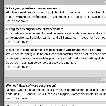
Ik kan geen privéberichten verzenden!
Hier kunnen drie redenen voor zijn: je bent niet geregistreerd en/of niet ing
heeft je verhinderd privéberichten te verzenden. Is het laatste het geval, da
Terug naar boven
Ik krijg steeds ongewenste privéberichten!
In de toekomst wordt er een lijst met ongewenste afzenders toegevoegd aan h
als je ongewenste berichten van iemand blijft ontvangen -- deze heeft de mog
Terug naar boven
Ik heb spam of beledigende e-mail gekregen van iemand van dit forum!
We vinden het spijtig dit te horen. Het e-mail-formulier van dit forum heeft b
volledige kopie van de e-mail die je ontvangen hebt, het is heel belangrijk da
verzonden). Dan kan de beheerder actie ondernemen.
Terug naar boven
phpBB 
Wie heeft deze software geschreven?
Deze software (in haar oorspronkelijke vorm) is geproduceerd door, uitgebrac
onder de GNU General Public License en mag vrij worden verspreid; zie de lin
Terug naar boven