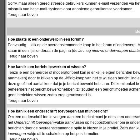
Sorry, maar alleen geregistreerde gebruikers kunnen e-mail verzenden via het
misbruik van het e-mail-systeem door anonieme gebruikers te voorkomen.
Terug naar boven
Be
Hoe plaats ik een onderwerp in een forum?
Eenvoudig -- klik op de overeenstemmende knop in het forum of onderwerp. M
staan in een lijst onderaan de pagina (de
Je mag nieuwe onderwerpen plaatsen 
Terug naar boven
Hoe kan ik een bericht bewerken of wissen?
Tenzij je een beheerder of moderator bent kan je enkel je eigen berichten be
aanmaken) door te klikken op de
Wijzig
-knop van het te wijzigen bericht. Indi
deze geeft het aantal keer dat je je bericht bewerkt hebt aan. Dit komt enkel 
beheerders het bericht bewerkt hebben (zij zouden een bericht moeten achte
geen berichten wissen zodra erop geantwoord is.
Terug naar boven
Hoe kan ik een onderschrift toevoegen aan mijn bericht?
Om een onderschrift toe te voegen aan een bericht moet je eerst een onderschift
het
Onderschrift toevoegen
-vakje aankruisen op het postformulier om je onders
berichten door de overeenstemmende optie te kiezen in je profiel. Zelfs dan ku
toevoegen
-vakje uit te schakelen op het postformulier.
Terug naar boven