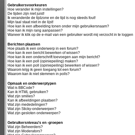
Gebruikersvoorkeuren
Hoe verander ik mijn instellingen?
De tijden zijn niet juist!
Ik veranderde de tijdzone en de tijd is nog steeds fout!
Mijn taal staat niet in de lijst!
Hoe kan ik een afbeelding tonen onder mijn gebruikersnaam?
Hoe kan ik mijn rang aanpassen?
Waneer ik klik op de e-mail van een gebruiker wordt mij verzocht in te loggen
Berichten plaatsen
Hoe plaats ik een onderwerp in een forum?
Hoe kan ik een bericht bewerken of wissen?
Hoe kan ik een onderschrift toevoegen aan mijn bericht?
Hoe kan ik een poll (opiniepeiling) maken?
Hoe kan ik een poll (opiniepeiling) bewerken of wissen?
Waarom krijg ik geen toegang tot een forum?
Waarom kan ik niet stemmen in polls?
Opmaak en onderwerptypen
Wat is BBCode?
Kan ik HTML gebruiken?
Wat zijn smilies?
Kan ik afbeeldingen plaatsen?
Wat zijn mededelingen?
Wat zijn Sticky-onderwerpen?
Wat zijn gesloten onderwerpen?
Gebruikersniveau's en -groepen
Wat zijn Beheerders?
Wat zijn Moderators?