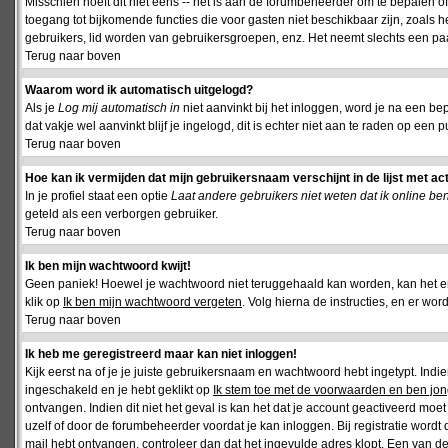
Misschien hoeft dit niet eens -- het is aan de forumbeheerder om te bepalen of 
toegang tot bijkomende functies die voor gasten niet beschikbaar zijn, zoals 
gebruikers, lid worden van gebruikersgroepen, enz. Het neemt slechts een paar
Terug naar boven
Waarom word ik automatisch uitgelogd?
Als je
Log mij automatisch in
niet aanvinkt bij het inloggen, word je na een be
dat vakje wel aanvinkt blijf je ingelogd, dit is echter niet aan te raden op een p
Terug naar boven
Hoe kan ik vermijden dat mijn gebruikersnaam verschijnt in de lijst met ac
In je profiel staat een optie
Laat andere gebruikers niet weten dat ik online be
geteld als een verborgen gebruiker.
Terug naar boven
Ik ben mijn wachtwoord kwijt!
Geen paniek! Hoewel je wachtwoord niet teruggehaald kan worden, kan het 
klik op
Ik ben mijn wachtwoord vergeten
. Volg hierna de instructies, en er wo
Terug naar boven
Ik heb me geregistreerd maar kan niet inloggen!
Kijk eerst na of je je juiste gebruikersnaam en wachtwoord hebt ingetypt. Ind
ingeschakeld en je hebt geklikt op
Ik stem toe met de voorwaarden en ben jon
ontvangen. Indien dit niet het geval is kan het dat je account geactiveerd mo
uzelf of door de forumbeheerder voordat je kan inloggen. Bij registratie wordt 
mail hebt ontvangen, controleer dan dat het ingevulde adres klopt. Een van d