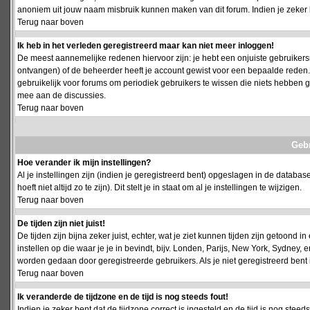
anoniem uit jouw naam misbruik kunnen maken van dit forum. Indien je zeker 
Terug naar boven
Ik heb in het verleden geregistreerd maar kan niet meer inloggen!
De meest aannemelijke redenen hiervoor zijn: je hebt een onjuiste gebruikersn
ontvangen) of de beheerder heeft je account gewist voor een bepaalde reden. Ind
gebruikelijk voor forums om periodiek gebruikers te wissen die niets hebben
mee aan de discussies.
Terug naar boven
Geb
Hoe verander ik mijn instellingen?
Al je instellingen zijn (indien je geregistreerd bent) opgeslagen in de databa
hoeft niet altijd zo te zijn). Dit stelt je in staat om al je instellingen te wijzigen.
Terug naar boven
De tijden zijn niet juist!
De tijden zijn bijna zeker juist, echter, wat je ziet kunnen tijden zijn getoond in
instellen op die waar je je in bevindt, bijv. Londen, Parijs, New York, Sydney,
worden gedaan door geregistreerde gebruikers. Als je niet geregistreerd bent is
Terug naar boven
Ik veranderde de tijdzone en de tijd is nog steeds fout!
Indien je zeker bent dat de tijdzone correct is ingesteld en de tijd is nog stee