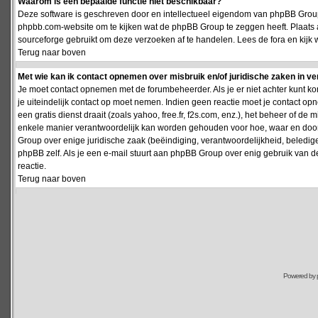
Waarom is een bepaalde functie niet beschikbaar?
Deze software is geschreven door en intellectueel eigendom van phpBB Group
phpbb.com-website om te kijken wat de phpBB Group te zeggen heeft. Plaats 
sourceforge gebruikt om deze verzoeken af te handelen. Lees de fora en kijk 
Terug naar boven
Met wie kan ik contact opnemen over misbruik en/of juridische zaken in v
Je moet contact opnemen met de forumbeheerder. Als je er niet achter kunt k
je uiteindelijk contact op moet nemen. Indien geen reactie moet je contact o
een gratis dienst draait (zoals yahoo, free.fr, f2s.com, enz.), het beheer of 
enkele manier verantwoordelijk kan worden gehouden voor hoe, waar en door 
Group over enige juridische zaak (beëindiging, verantwoordelijkheid, beledi
phpBB zelf. Als je een e-mail stuurt aan phpBB Group over enig gebruik van d
reactie.
Terug naar boven
Powered by