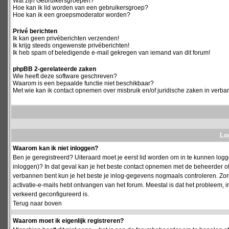
Wat zijn Gebruikersgroepen?
Hoe kan ik lid worden van een gebruikersgroep?
Hoe kan ik een groepsmoderator worden?
Privé berichten
Ik kan geen privéberichten verzenden!
Ik krijg steeds ongewenste privéberichten!
Ik heb spam of beledigende e-mail gekregen van iemand van dit forum!
phpBB 2-gerelateerde zaken
Wie heeft deze software geschreven?
Waarom is een bepaalde functie niet beschikbaar?
Met wie kan ik contact opnemen over misbruik en/of juridische zaken in verba
Log
Waarom kan ik niet inloggen?
Ben je geregistreerd? Uiteraard moet je eerst lid worden om in te kunnen logge
inloggen)? In dat geval kan je het beste contact opnemen met de beheerder of
verbannen bent kun je het beste je inlog-gegevens nogmaals controleren. Zorg e
activatie-e-mails hebt ontvangen van het forum. Meestal is dat het probleem, i
verkeerd geconfigureerd is.
Terug naar boven
Waarom moet ik eigenlijk registreren?