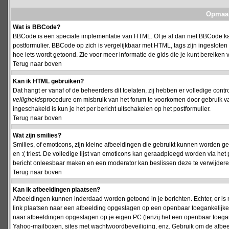
Opmaak
Wat is BBCode?
BBCode is een speciale implementatie van HTML. Of je al dan niet BBCode kan
postformulier. BBCode op zich is vergelijkbaar met HTML, tags zijn ingesloten
hoe iets wordt getoond. Zie voor meer informatie de gids die je kunt bereiken v
Terug naar boven
Kan ik HTML gebruiken?
Dat hangt er vanaf of de beheerders dit toelaten, zij hebben er volledige cont
veiligheids
procedure om misbruik van het forum te voorkomen door gebruik 
ingeschakeld is kun je het per bericht uitschakelen op het postformulier.
Terug naar boven
Wat zijn smilies?
Smilies, of emoticons, zijn kleine afbeeldingen die gebruikt kunnen worden ge
en :( triest. De volledige lijst van emoticons kan geraadpleegd worden via het 
bericht onleesbaar maken en een moderator kan beslissen deze te verwijderen o
Terug naar boven
Kan ik afbeeldingen plaatsen?
Afbeeldingen kunnen inderdaad worden getoond in je berichten. Echter, er i
link plaatsen naar een afbeelding opgeslagen op een openbaar toegankelijke w
naar afbeeldingen opgeslagen op je eigen PC (tenzij het een openbaar toegank
Yahoo-mailboxen, sites met wachtwoordbeveiliging, enz. Gebruik om de afbeel