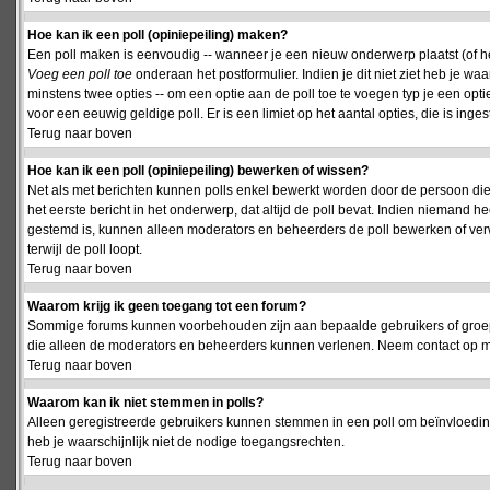
Hoe kan ik een poll (opiniepeiling) maken?
Een poll maken is eenvoudig -- wanneer je een nieuw onderwerp plaatst (of het
Voeg een poll toe
onderaan het postformulier. Indien je dit niet ziet heb je w
minstens twee opties -- om een optie aan de poll toe te voegen typ je een optie
voor een eeuwig geldige poll. Er is een limiet op het aantal opties, die is inge
Terug naar boven
Hoe kan ik een poll (opiniepeiling) bewerken of wissen?
Net als met berichten kunnen polls enkel bewerkt worden door de persoon die
het eerste bericht in het onderwerp, dat altijd de poll bevat. Indien niemand he
gestemd is, kunnen alleen moderators en beheerders de poll bewerken of verw
terwijl de poll loopt.
Terug naar boven
Waarom krijg ik geen toegang tot een forum?
Sommige forums kunnen voorbehouden zijn aan bepaalde gebruikers of groepen.
die alleen de moderators en beheerders kunnen verlenen. Neem contact op m
Terug naar boven
Waarom kan ik niet stemmen in polls?
Alleen geregistreerde gebruikers kunnen stemmen in een poll om beïnvloeding
heb je waarschijnlijk niet de nodige toegangsrechten.
Terug naar boven