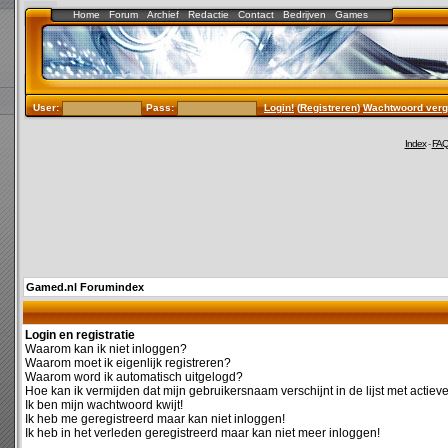
Home
Forum
Archief
Redactie
Contact
Bedrijven
Games
User:
Pass:
Login!
(
Registreren
)
Wachtwoord verg
Index
-
FA
Gamed.nl Forumindex
Login en registratie
Waarom kan ik niet inloggen?
Waarom moet ik eigenlijk registreren?
Waarom word ik automatisch uitgelogd?
Hoe kan ik vermijden dat mijn gebruikersnaam verschijnt in de lijst met actiev
Ik ben mijn wachtwoord kwijt!
Ik heb me geregistreerd maar kan niet inloggen!
Ik heb in het verleden geregistreerd maar kan niet meer inloggen!