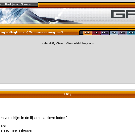
ct
Bedrijven
Games
Login!
(
Registreren
)
Wachtwoord vergeten?
Index
-
FAQ
-
Search
-
Memberlist
-
Usergroups
FAQ
 verschijnt in de lijst met actieve leden?
gen!
n niet meer inloggen!