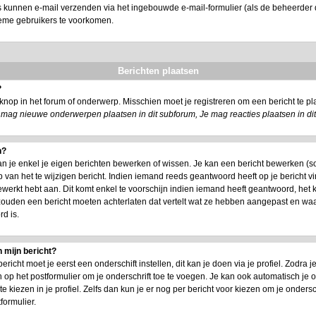
s kunnen e-mail verzenden via het ingebouwde e-mail-formulier (als de beheerder d
ieme gebruikers te voorkomen.
Berichten plaatsen
?
nop in het forum of onderwerp. Misschien moet je registreren om een bericht te 
 mag nieuwe onderwerpen plaatsen in dit subforum, Je mag reacties plaatsen in di
n?
an je enkel je eigen berichten bewerken of wissen. Je kan een bericht bewerken (s
 van het te wijzigen bericht. Indien iemand reeds geantwoord heeft op je bericht vi
 bewerkt hebt aan. Dit komt enkel te voorschijn indien iemand heeft geantwoord, het 
 zouden een bericht moeten achterlaten dat vertelt wat ze hebben aangepast en w
d is.
 mijn bericht?
icht moet je eerst een onderschift instellen, dit kan je doen via je profiel. Zodra
 op het postformulier om je onderschrift toe te voegen. Je kan ook automatisch je o
kiezen in je profiel. Zelfs dan kun je er nog per bericht voor kiezen om je ondersch
formulier.