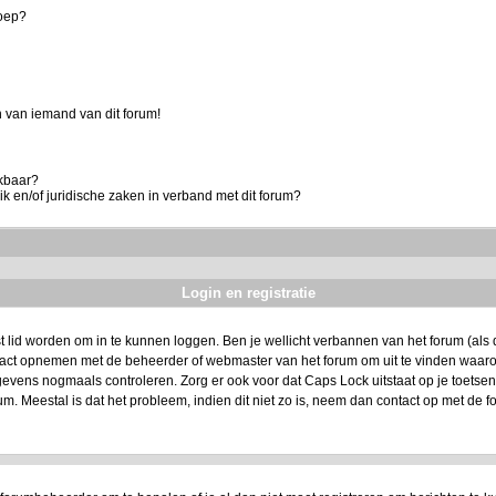
roep?
 van iemand van dit forum!
ikbaar?
k en/of juridische zaken in verband met dit forum?
Login en registratie
t lid worden om in te kunnen loggen. Ben je wellicht verbannen van het forum (als da
ntact opnemen met de beheerder of webmaster van het forum om uit te vinden waarom
evens nogmaals controleren. Zorg er ook voor dat Caps Lock uitstaat op je toetsenbo
um. Meestal is dat het probleem, indien dit niet zo is, neem dan contact op met de f