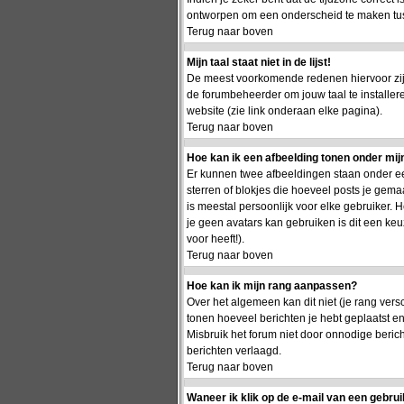
ontworpen om een onderscheid te maken tusse
Terug naar boven
Mijn taal staat niet in de lijst!
De meest voorkomende redenen hiervoor zijn 
de forumbeheerder om jouw taal te installer
website (zie link onderaan elke pagina).
Terug naar boven
Hoe kan ik een afbeelding tonen onder mi
Er kunnen twee afbeeldingen staan onder ee
sterren of blokjes die hoeveel posts je gema
is meestal persoonlijk voor elke gebruiker.
je geen avatars kan gebruiken is dit een ke
voor heeft!).
Terug naar boven
Hoe kan ik mijn rang aanpassen?
Over het algemeen kan dit niet (je rang vers
tonen hoeveel berichten je hebt geplaatst 
Misbruik het forum niet door onnodige berich
berichten verlaagd.
Terug naar boven
Waneer ik klik op de e-mail van een gebrui