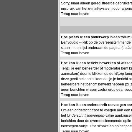
Sorry, maar alleen geregistreerde gebruiker
misbruik van het e-mail-systeem door anon
Terug naar boven
Hoe plaats ik een onderwerp in een forum
Eenvoudig -- klik op de overeenstemmende k
staan in een lijst onderaan de pagina (de
Je
Terug naar boven
Hoe kan ik een bericht bewerken of wisse
Tenzij je een beheerder of moderator bent k
aanmaken) door te klikken op de
Wijzig
-knop
deze geeft het aantal keer dat je je bericht
beheerders het bericht bewerkt hebben (zij
geen berichten wissen zodra erop geantwoor
Terug naar boven
Hoe kan ik een onderschrift toevoegen aan
Om een onderschrift toe te voegen aan een ber
het
Onderschrift toevoegen
-vakje aankruisen
berichten door de overeenstemmende optie te 
toevoegen
-vakje uit te schakelen op het post
Terug naar boven