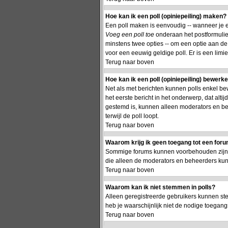
Hoe kan ik een poll (opiniepeiling) maken?
Een poll maken is eenvoudig -- wanneer je ee
Voeg een poll toe
onderaan het postformulier.
minstens twee opties -- om een optie aan de p
voor een eeuwig geldige poll. Er is een limie
Terug naar boven
Hoe kan ik een poll (opiniepeiling) bewerk
Net als met berichten kunnen polls enkel be
het eerste bericht in het onderwerp, dat alti
gestemd is, kunnen alleen moderators en be
terwijl de poll loopt.
Terug naar boven
Waarom krijg ik geen toegang tot een for
Sommige forums kunnen voorbehouden zijn aa
die alleen de moderators en beheerders ku
Terug naar boven
Waarom kan ik niet stemmen in polls?
Alleen geregistreerde gebruikers kunnen st
heb je waarschijnlijk niet de nodige toegang
Terug naar boven