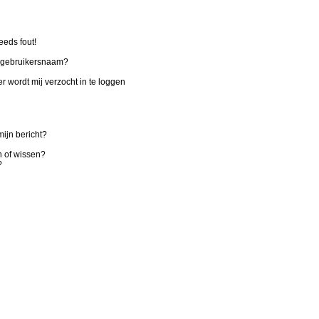
eeds fout!
n gebruikersnaam?
r wordt mij verzocht in te loggen
ijn bericht?
n of wissen?
?