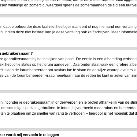
n wintertijd en zomertijd, waardoor tijdens de zomermaanden de tijd een uur versc
dat de beheerder deze taal niet heeft geïnstalleerd of nog niemand een vertaling
en. Indien deze niet bestaat kan je deze vertaling ook zelf schrijven. Meer infor
jn gebruikersnaam?
n gebruikersnaam bij het bekijken van posts. De eerste is een afbeelding verbond
akt hebt of je status op het forum aangeven. Daaronder staat vaak een grotere afbe
 Het is aan de forumbeheerder om avatars toe te staan en de wijze waarop avatars 
uze van de forumbeheerder, vraag hem/haar naar de reden (je kunt er zeker van zi
chijnt onder je gebruikersnaam in onderwerpen en je profiel afhankelijk van de stijl
en om sommige speciale gebruikers te tonen, bijvoorbeeld moderators en beheerde
ten te plaatsen om zo sneller van rang te verhogen -- hierdoor is het mogelijk dat
ker wordt mij verzocht in te loggen