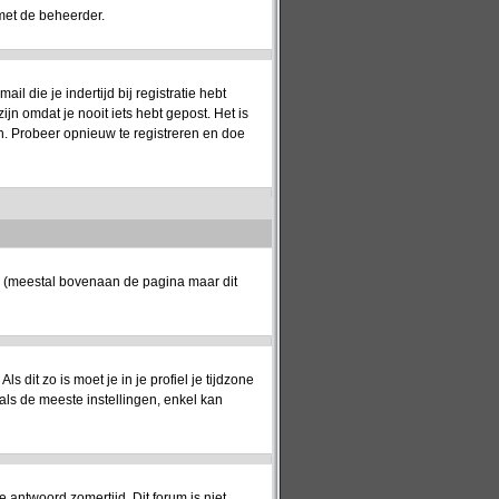
met de beheerder.
 die je indertijd bij registratie hebt
jn omdat je nooit iets hebt gepost. Het is
n. Probeer opnieuw te registreren en doe
k (meestal bovenaan de pagina maar dit
ls dit zo is moet je in je profiel je tijdzone
oals de meeste instellingen, enkel kan
e antwoord zomertijd. Dit forum is niet