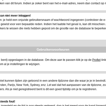
n van dit forum. Indien je zeker bent van het e-mail-adres, neem dan contact op 
kan niet meer inloggen!
 je hebt een onjuiste gebruikersnaam of wachtwoord ingegeven (controleer de e-mail
ewist voor een bepaalde reden. Indien het laatste het geval is, kan dit misschien zi
ikers te wissen die niets hebben gepost om de grootte van de database te beperke
Gebruikersvoorkeuren
eerd bent) opgeslagen in de database. Om deze aan te passen klik je op de
Profiel
-lin
t om al je instellingen te wijzigen.
e ziet kunnen tijden zijn getoond in een andere tijdzone dan die waar je je in bevindt. A
 Londen, Parijs, New York, Sydney, enz. Let wel dat het aanpassen van de tijdzone, z
 Als je niet geregistreerd bent is dit een goed tijdstip om je te registreren.
steeds fout!
is ingesteld en de tijd is nog steeds verkeerd, dan is het meest voor de hand liggend