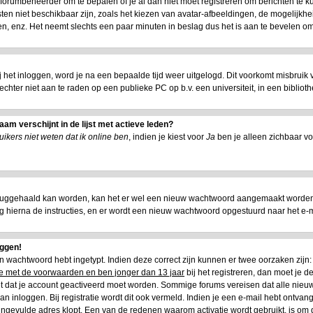
e forumbeheerder om te bepalen of je al dan niet moet registreren om berichten te k
ten niet beschikbaar zijn, zoals het kiezen van avatar-afbeeldingen, de mogelijkhe
n, enz. Het neemt slechts een paar minuten in beslag dus het is aan te bevelen om 
ij het inloggen, word je na een bepaalde tijd weer uitgelogd. Dit voorkomt misbruik
is echter niet aan te raden op een publieke PC op b.v. een universiteit, in een biblioth
am verschijnt in de lijst met actieve leden?
ikers niet weten dat ik online ben
, indien je kiest voor
Ja
ben je alleen zichbaar vo
ruggehaald kan worden, kan het er wel een nieuw wachtwoord aangemaakt worden.
lg hierna de instructies, en er wordt een nieuw wachtwoord opgestuurd naar het e-mai
oggen!
 en wachtwoord hebt ingetypt. Indien deze correct zijn kunnen er twee oorzaken zij
oe met de voorwaarden en ben jonger dan 13 jaar
bij het registreren, dan moet je de
het dat je account geactiveerd moet worden. Sommige forums vereisen dat alle nieuw
n inloggen. Bij registratie wordt dit ook vermeld. Indien je een e-mail hebt ontvang
 ingevulde adres klopt. Een van de redenen waarom activatie wordt gebruikt, is om