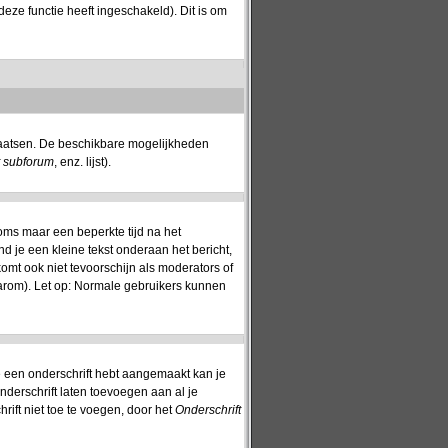
eze functie heeft ingeschakeld). Dit is om
plaatsen. De beschikbare mogelijkheden
t subforum
, enz. lijst).
oms maar een beperkte tijd na het
nd je een kleine tekst onderaan het bericht,
komt ook niet tevoorschijn als moderators of
aarom). Let op: Normale gebruikers kunnen
 je een onderschrift hebt aangemaakt kan je
nderschrift laten toevoegen aan al je
rift niet toe te voegen, door het
Onderschrift