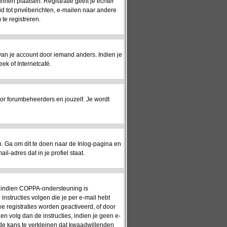
unnen plaatsen. Registratie geeft je echter
id tot privéberichten, e-mailen naar andere
te registreren.
 van je account door iemand anders. Indien je
eek of Internetcafé.
or forumbeheerders en jouzelf. Je wordt
 Ga om dit te doen naar de Inlog-pagina en
l-adres dat in je profiel staat.
n: indien COPPA-ondersteuning is
 instructies volgen die je per e-mail hebt
e registraties worden geactiveerd, of door
en volg dan de instructies, indien je geen e-
 de kans te verkleinen dat kwaadwillenden