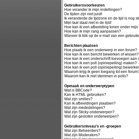
Gebruikersvoorkeuren
Hoe verander ik mijn instellingen?
De tijden zijn niet juist!
Ik veranderde de tijdzone en de tijd is nog st
Mijn taal staat niet in de lijst!
Hoe kan ik een afbeelding tonen onder mij
Hoe kan ik mijn rang aanpassen?
Waneer ik klik op de e-mail van een gebruike
Berichten plaatsen
Hoe plaats ik een onderwerp in een forum?
Hoe kan ik een bericht bewerken of wissen?
Hoe kan ik een onderschrift toevoegen aan m
Hoe kan ik een poll (opiniepeiling) maken?
Hoe kan ik een poll (opiniepeiling) bewerke
Waarom krijg ik geen toegang tot een forum
Waarom kan ik niet stemmen in polls?
Opmaak en onderwerptypen
Wat is BBCode?
Kan ik HTML gebruiken?
Wat zijn smilies?
Kan ik afbeeldingen plaatsen?
Wat zijn mededelingen?
Wat zijn Sticky-onderwerpen?
Wat zijn gesloten onderwerpen?
Gebruikersniveau's en -groepen
Wat zijn Beheerders?
Wat zijn Moderators?