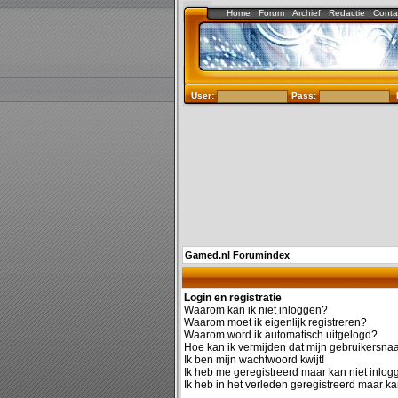
Home
Forum
Archief
Redactie
Conta
User:
Pass:
Gamed.nl Forumindex
Login en registratie
Waarom kan ik niet inloggen?
Waarom moet ik eigenlijk registreren?
Waarom word ik automatisch uitgelogd?
Hoe kan ik vermijden dat mijn gebruikersnaam
Ik ben mijn wachtwoord kwijt!
Ik heb me geregistreerd maar kan niet inlog
Ik heb in het verleden geregistreerd maar ka