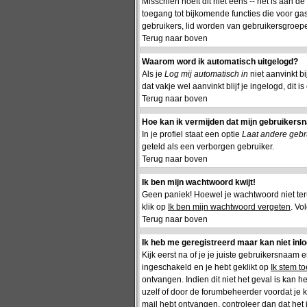
Misschien hoeft dit niet eens -- het is aan d
toegang tot bijkomende functies die voor gas
gebruikers, lid worden van gebruikersgroepe
Terug naar boven
Waarom word ik automatisch uitgelogd?
Als je
Log mij automatisch in
niet aanvinkt b
dat vakje wel aanvinkt blijf je ingelogd, dit 
Terug naar boven
Hoe kan ik vermijden dat mijn gebruikersna
In je profiel staat een optie
Laat andere gebru
geteld als een verborgen gebruiker.
Terug naar boven
Ik ben mijn wachtwoord kwijt!
Geen paniek! Hoewel je wachtwoord niet te
klik op
Ik ben mijn wachtwoord vergeten
. Vo
Terug naar boven
Ik heb me geregistreerd maar kan niet inl
Kijk eerst na of je je juiste gebruikersnaam
ingeschakeld en je hebt geklikt op
Ik stem t
ontvangen. Indien dit niet het geval is kan 
uzelf of door de forumbeheerder voordat je ka
mail hebt ontvangen, controleer dan dat het