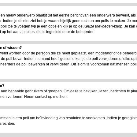
n nieuw onderwerp plaatst (of het eerste bericht van een onderwerp bewerkt, als je
 Indien je dit niet ziet heb je waarschijnlijk geen rechten om polls te maken. Je m
oll toe te voegen typ je een optie en klik je op de
Keuze toevoegen
-knop. Je kan o
t op het aantal opties, die is ingesteld door de beheerder.
en of wissen?
werkt worden door de persoon die ze heeft geplaatst, een moderator of de beheerd
jd de poll bevat. Indien niemand heeft gestemd kun je de poll verwijderen of elke opt
heerders de poll bewerken of verwijderen. Dit is om te voorkomen dat mensen poll
um?
n bepaalde gebruikers of groepen. Om deze te bekijken, lezen, berichten te plaat
nnen verlenen. Neem contact op met hen.
emmen in een poll om beïnvloeding van resulaten te voorkomen. Indien je geregist
srechten.