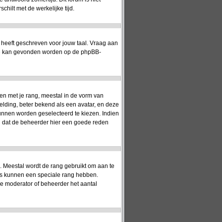
hilt met de werkelijke tijd.
 heeft geschreven voor jouw taal. Vraag aan
matie kan gevonden worden op de phpBB-
en met je rang, meestal in de vorm van
elding, beter bekend als een avatar, en deze
kunnen worden geselecteerd te kiezen. Indien
jn dat de beheerder hier een goede reden
). Meestal wordt de rang gebruikt om aan te
rs kunnen een speciale rang hebben.
 de moderator of beheerder het aantal