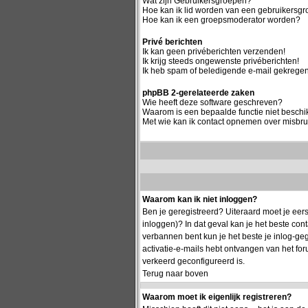
Wat zijn Gebruikersgroepen?
Hoe kan ik lid worden van een gebruikersg
Hoe kan ik een groepsmoderator worden?
Privé berichten
Ik kan geen privéberichten verzenden!
Ik krijg steeds ongewenste privéberichten!
Ik heb spam of beledigende e-mail gekregen
phpBB 2-gerelateerde zaken
Wie heeft deze software geschreven?
Waarom is een bepaalde functie niet besch
Met wie kan ik contact opnemen over misbrui
Waarom kan ik niet inloggen?
Ben je geregistreerd? Uiteraard moet je eers
inloggen)? In dat geval kan je het beste co
verbannen bent kun je het beste je inlog-geg
activatie-e-mails hebt ontvangen van het for
verkeerd geconfigureerd is.
Terug naar boven
Waarom moet ik eigenlijk registreren?