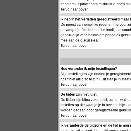
anoniem uit jouw naam misbruik kunnen make
Terug naar boven
Ik heb in het verleden geregistreerd maar 
De meest aannemelijke redenen hiervoor zijn:
ontvangen) of de beheerder heeft je account g
gebruikelijk voor forums om periodiek gebru
mee aan de discussies.
Terug naar boven
Hoe verander ik mijn instellingen?
Al je instellingen zijn (indien je geregistr
hoeft niet altijd zo te zijn). Dit stelt je in staa
Terug naar boven
De tijden zijn niet juist!
De tijden zijn bijna zeker juist, echter, wat j
instellen op die waar je je in bevindt, bijv.
worden gedaan door geregistreerde gebruikers.
Terug naar boven
Ik veranderde de tijdzone en de tijd is nog 
Indien je zeker bent dat de tijdzone correct 