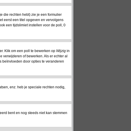
 die rechten hebt) zie je een formulier
oet eerst een titel opgeven en vervolgens
ok een tijdslimiet instellen voor de poll, 0
er. Klik om een poll te bewerken op
Wijzig
in
ie verwijderen of bewerken. Als er echter al
s beïnvloeden door opties te veranderen
sen, enz. heb je speciale rechten nodig,
reerd bent en nog steeds niet kan stemmen