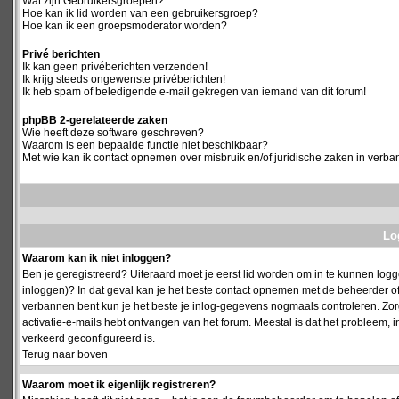
Wat zijn Gebruikersgroepen?
Hoe kan ik lid worden van een gebruikersgroep?
Hoe kan ik een groepsmoderator worden?
Privé berichten
Ik kan geen privéberichten verzenden!
Ik krijg steeds ongewenste privéberichten!
Ik heb spam of beledigende e-mail gekregen van iemand van dit forum!
phpBB 2-gerelateerde zaken
Wie heeft deze software geschreven?
Waarom is een bepaalde functie niet beschikbaar?
Met wie kan ik contact opnemen over misbruik en/of juridische zaken in verba
Log
Waarom kan ik niet inloggen?
Ben je geregistreerd? Uiteraard moet je eerst lid worden om in te kunnen logge
inloggen)? In dat geval kan je het beste contact opnemen met de beheerder of
verbannen bent kun je het beste je inlog-gegevens nogmaals controleren. Zorg e
activatie-e-mails hebt ontvangen van het forum. Meestal is dat het probleem, i
verkeerd geconfigureerd is.
Terug naar boven
Waarom moet ik eigenlijk registreren?