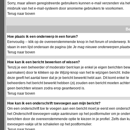
Sorry, maar alleen geregistreerde gebruikers kunnen e-mail verzenden via het
misbruik van het e-mail-systeem door anonieme gebruikers te voorkomen.
Terug naar boven
Be
Hoe plaats ik een onderwerp in een forum?
Eenvoudig -- klik op de overeenstemmende knop in het forum of onderwerp. M
staan in een lijst onderaan de pagina (de
Je mag nieuwe onderwerpen plaatsen 
Terug naar boven
Hoe kan ik een bericht bewerken of wissen?
Tenzij je een beheerder of moderator bent kan je enkel je eigen berichten be
aanmaken) door te klikken op de
Wijzig
-knop van het te wijzigen bericht. Indi
deze geeft het aantal keer dat je je bericht bewerkt hebt aan. Dit komt enkel 
beheerders het bericht bewerkt hebben (zij zouden een bericht moeten achte
geen berichten wissen zodra erop geantwoord is.
Terug naar boven
Hoe kan ik een onderschrift toevoegen aan mijn bericht?
Om een onderschrift toe te voegen aan een bericht moet je eerst een onderschift
het
Onderschrift toevoegen
-vakje aankruisen op het postformulier om je onders
berichten door de overeenstemmende optie te kiezen in je profiel. Zelfs dan ku
toevoegen
-vakje uit te schakelen op het postformulier.
Terug naar boven