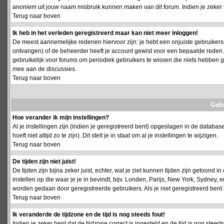
anoniem uit jouw naam misbruik kunnen maken van dit forum. Indien je zeker 
Terug naar boven
Ik heb in het verleden geregistreerd maar kan niet meer inloggen!
De meest aannemelijke redenen hiervoor zijn: je hebt een onjuiste gebruikersn
ontvangen) of de beheerder heeft je account gewist voor een bepaalde reden. Ind
gebruikelijk voor forums om periodiek gebruikers te wissen die niets hebben
mee aan de discussies.
Terug naar boven
Geb
Hoe verander ik mijn instellingen?
Al je instellingen zijn (indien je geregistreerd bent) opgeslagen in de databa
hoeft niet altijd zo te zijn). Dit stelt je in staat om al je instellingen te wijzigen.
Terug naar boven
De tijden zijn niet juist!
De tijden zijn bijna zeker juist, echter, wat je ziet kunnen tijden zijn getoond in
instellen op die waar je je in bevindt, bijv. Londen, Parijs, New York, Sydney,
worden gedaan door geregistreerde gebruikers. Als je niet geregistreerd bent is
Terug naar boven
Ik veranderde de tijdzone en de tijd is nog steeds fout!
Indien je zeker bent dat de tijdzone correct is ingesteld en de tijd is nog stee