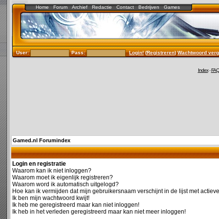
Home
Forum
Archief
Redactie
Contact
Bedrijven
Games
User:
Pass:
Login!
(
Registreren
)
Wachtwoord verg
Index
-
FA
Gamed.nl Forumindex
Login en registratie
Waarom kan ik niet inloggen?
Waarom moet ik eigenlijk registreren?
Waarom word ik automatisch uitgelogd?
Hoe kan ik vermijden dat mijn gebruikersnaam verschijnt in de lijst met actiev
Ik ben mijn wachtwoord kwijt!
Ik heb me geregistreerd maar kan niet inloggen!
Ik heb in het verleden geregistreerd maar kan niet meer inloggen!