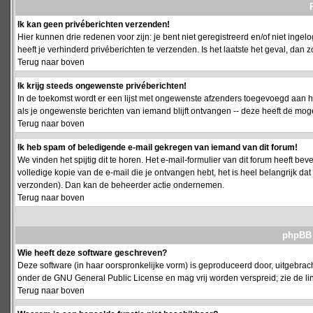
Ik kan geen privéberichten verzenden!
Hier kunnen drie redenen voor zijn: je bent niet geregistreerd en/of niet ing
heeft je verhinderd privéberichten te verzenden. Is het laatste het geval, da
Terug naar boven
Ik krijg steeds ongewenste privéberichten!
In de toekomst wordt er een lijst met ongewenste afzenders toegevoegd aan h
als je ongewenste berichten van iemand blijft ontvangen -- deze heeft de mog
Terug naar boven
Ik heb spam of beledigende e-mail gekregen van iemand van dit forum!
We vinden het spijtig dit te horen. Het e-mail-formulier van dit forum heeft b
volledige kopie van de e-mail die je ontvangen hebt, het is heel belangrijk da
verzonden). Dan kan de beheerder actie ondernemen.
Terug naar boven
phpBB 
Wie heeft deze software geschreven?
Deze software (in haar oorspronkelijke vorm) is geproduceerd door, uitgebrac
onder de GNU General Public License en mag vrij worden verspreid; zie de lin
Terug naar boven