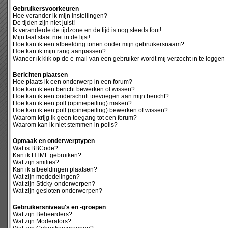
Gebruikersvoorkeuren
Hoe verander ik mijn instellingen?
De tijden zijn niet juist!
Ik veranderde de tijdzone en de tijd is nog steeds fout!
Mijn taal staat niet in de lijst!
Hoe kan ik een afbeelding tonen onder mijn gebruikersnaam?
Hoe kan ik mijn rang aanpassen?
Waneer ik klik op de e-mail van een gebruiker wordt mij verzocht in te loggen
Berichten plaatsen
Hoe plaats ik een onderwerp in een forum?
Hoe kan ik een bericht bewerken of wissen?
Hoe kan ik een onderschrift toevoegen aan mijn bericht?
Hoe kan ik een poll (opiniepeiling) maken?
Hoe kan ik een poll (opiniepeiling) bewerken of wissen?
Waarom krijg ik geen toegang tot een forum?
Waarom kan ik niet stemmen in polls?
Opmaak en onderwerptypen
Wat is BBCode?
Kan ik HTML gebruiken?
Wat zijn smilies?
Kan ik afbeeldingen plaatsen?
Wat zijn mededelingen?
Wat zijn Sticky-onderwerpen?
Wat zijn gesloten onderwerpen?
Gebruikersniveau's en -groepen
Wat zijn Beheerders?
Wat zijn Moderators?