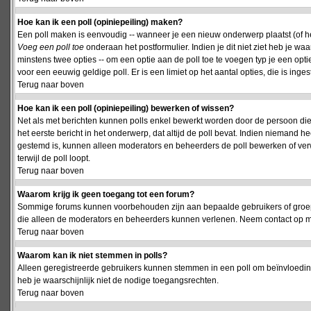
Hoe kan ik een poll (opiniepeiling) maken?
Een poll maken is eenvoudig -- wanneer je een nieuw onderwerp plaatst (of het
Voeg een poll toe
onderaan het postformulier. Indien je dit niet ziet heb je w
minstens twee opties -- om een optie aan de poll toe te voegen typ je een optie
voor een eeuwig geldige poll. Er is een limiet op het aantal opties, die is inge
Terug naar boven
Hoe kan ik een poll (opiniepeiling) bewerken of wissen?
Net als met berichten kunnen polls enkel bewerkt worden door de persoon die
het eerste bericht in het onderwerp, dat altijd de poll bevat. Indien niemand he
gestemd is, kunnen alleen moderators en beheerders de poll bewerken of verw
terwijl de poll loopt.
Terug naar boven
Waarom krijg ik geen toegang tot een forum?
Sommige forums kunnen voorbehouden zijn aan bepaalde gebruikers of groepen.
die alleen de moderators en beheerders kunnen verlenen. Neem contact op m
Terug naar boven
Waarom kan ik niet stemmen in polls?
Alleen geregistreerde gebruikers kunnen stemmen in een poll om beïnvloeding
heb je waarschijnlijk niet de nodige toegangsrechten.
Terug naar boven