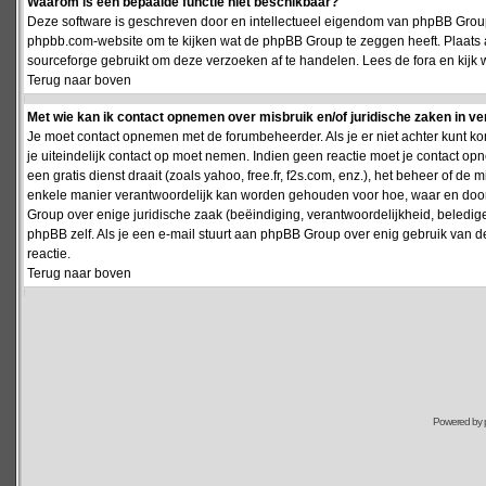
Waarom is een bepaalde functie niet beschikbaar?
Deze software is geschreven door en intellectueel eigendom van phpBB Group
phpbb.com-website om te kijken wat de phpBB Group te zeggen heeft. Plaats 
sourceforge gebruikt om deze verzoeken af te handelen. Lees de fora en kijk 
Terug naar boven
Met wie kan ik contact opnemen over misbruik en/of juridische zaken in v
Je moet contact opnemen met de forumbeheerder. Als je er niet achter kunt k
je uiteindelijk contact op moet nemen. Indien geen reactie moet je contact o
een gratis dienst draait (zoals yahoo, free.fr, f2s.com, enz.), het beheer of 
enkele manier verantwoordelijk kan worden gehouden voor hoe, waar en door 
Group over enige juridische zaak (beëindiging, verantwoordelijkheid, beledi
phpBB zelf. Als je een e-mail stuurt aan phpBB Group over enig gebruik van d
reactie.
Terug naar boven
Powered by