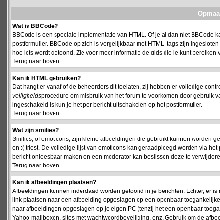
Opmaak
Wat is BBCode?
BBCode is een speciale implementatie van HTML. Of je al dan niet BBCode kan
postformulier. BBCode op zich is vergelijkbaar met HTML, tags zijn ingesloten
hoe iets wordt getoond. Zie voor meer informatie de gids die je kunt bereiken v
Terug naar boven
Kan ik HTML gebruiken?
Dat hangt er vanaf of de beheerders dit toelaten, zij hebben er volledige cont
veiligheids
procedure om misbruik van het forum te voorkomen door gebruik 
ingeschakeld is kun je het per bericht uitschakelen op het postformulier.
Terug naar boven
Wat zijn smilies?
Smilies, of emoticons, zijn kleine afbeeldingen die gebruikt kunnen worden ge
en :( triest. De volledige lijst van emoticons kan geraadpleegd worden via het 
bericht onleesbaar maken en een moderator kan beslissen deze te verwijderen o
Terug naar boven
Kan ik afbeeldingen plaatsen?
Afbeeldingen kunnen inderdaad worden getoond in je berichten. Echter, er i
link plaatsen naar een afbeelding opgeslagen op een openbaar toegankelijke w
naar afbeeldingen opgeslagen op je eigen PC (tenzij het een openbaar toegank
Yahoo-mailboxen, sites met wachtwoordbeveiliging, enz. Gebruik om de afbeel