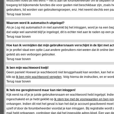
Misschien hoeft dit niet eens -- het is aan de forumbeheerder om te bepalen of 
toegang tot bijkomende functies die voor gasten niet beschikbaar zijn, zoals 
gebruikers, lid worden van gebruikersgroepen, enz. Het neemt slechts een paar
Terug naar boven
Waarom word ik automatisch uitgelogd?
Als je
Log mij automatisch in
niet aanvinkt bij het inloggen, word je na een be
dat vakje wel aanvinkt blijf je ingelogd, dit is echter niet aan te raden op een p
Terug naar boven
Hoe kan ik vermijden dat mijn gebruikersnaam verschijnt in de lijst met ac
In je profiel staat een optie
Laat andere gebruikers niet weten dat ik online be
geteld als een verborgen gebruiker.
Terug naar boven
Ik ben mijn wachtwoord kwijt!
Geen paniek! Hoewel je wachtwoord niet teruggehaald kan worden, kan het 
klik op
Ik ben mijn wachtwoord vergeten
. Volg hierna de instructies, en er wo
Terug naar boven
Ik heb me geregistreerd maar kan niet inloggen!
Kijk eerst na of je je juiste gebruikersnaam en wachtwoord hebt ingetypt. Ind
ingeschakeld en je hebt geklikt op
Ik stem toe met de voorwaarden en ben jon
ontvangen. Indien dit niet het geval is kan het dat je account geactiveerd mo
uzelf of door de forumbeheerder voordat je kan inloggen. Bij registratie wordt 
mail hebt ontvangen, controleer dan dat het ingevulde adres klopt. Een van d