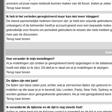
anoniem uit jouw naam misbruik kunnen maken van dit forum. Indien je zeker 
Terug naar boven
Ik heb in het verleden geregistreerd maar kan niet meer inloggen!
De meest aannemelijke redenen hiervoor zijn: je hebt een onjuiste gebruikersn
ontvangen) of de beheerder heeft je account gewist voor een bepaalde reden. Ind
gebruikelijk voor forums om periodiek gebruikers te wissen die niets hebben
mee aan de discussies.
Terug naar boven
Geb
Hoe verander ik mijn instellingen?
Al je instellingen zijn (indien je geregistreerd bent) opgeslagen in de databa
hoeft niet altijd zo te zijn). Dit stelt je in staat om al je instellingen te wijzigen.
Terug naar boven
De tijden zijn niet juist!
De tijden zijn bijna zeker juist, echter, wat je ziet kunnen tijden zijn getoond in
instellen op die waar je je in bevindt, bijv. Londen, Parijs, New York, Sydney,
worden gedaan door geregistreerde gebruikers. Als je niet geregistreerd bent is
Terug naar boven
Ik veranderde de tijdzone en de tijd is nog steeds fout!
Indien je zeker bent dat de tijdzone correct is ingesteld en de tijd is nog stee