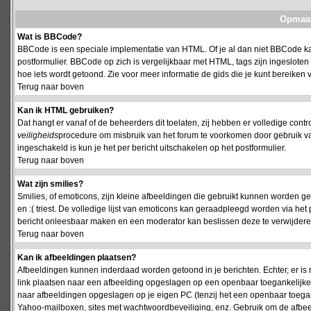
Opmaak
Wat is BBCode?
BBCode is een speciale implementatie van HTML. Of je al dan niet BBCode kan
postformulier. BBCode op zich is vergelijkbaar met HTML, tags zijn ingesloten
hoe iets wordt getoond. Zie voor meer informatie de gids die je kunt bereiken v
Terug naar boven
Kan ik HTML gebruiken?
Dat hangt er vanaf of de beheerders dit toelaten, zij hebben er volledige cont
veiligheids
procedure om misbruik van het forum te voorkomen door gebruik 
ingeschakeld is kun je het per bericht uitschakelen op het postformulier.
Terug naar boven
Wat zijn smilies?
Smilies, of emoticons, zijn kleine afbeeldingen die gebruikt kunnen worden ge
en :( triest. De volledige lijst van emoticons kan geraadpleegd worden via het 
bericht onleesbaar maken en een moderator kan beslissen deze te verwijderen o
Terug naar boven
Kan ik afbeeldingen plaatsen?
Afbeeldingen kunnen inderdaad worden getoond in je berichten. Echter, er i
link plaatsen naar een afbeelding opgeslagen op een openbaar toegankelijke w
naar afbeeldingen opgeslagen op je eigen PC (tenzij het een openbaar toegank
Yahoo-mailboxen, sites met wachtwoordbeveiliging, enz. Gebruik om de afbeel