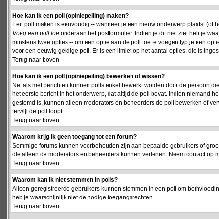
Hoe kan ik een poll (opiniepeiling) maken?
Een poll maken is eenvoudig -- wanneer je een nieuw onderwerp plaatst (of het
Voeg een poll toe
onderaan het postformulier. Indien je dit niet ziet heb je w
minstens twee opties -- om een optie aan de poll toe te voegen typ je een optie
voor een eeuwig geldige poll. Er is een limiet op het aantal opties, die is inge
Terug naar boven
Hoe kan ik een poll (opiniepeiling) bewerken of wissen?
Net als met berichten kunnen polls enkel bewerkt worden door de persoon die
het eerste bericht in het onderwerp, dat altijd de poll bevat. Indien niemand he
gestemd is, kunnen alleen moderators en beheerders de poll bewerken of verw
terwijl de poll loopt.
Terug naar boven
Waarom krijg ik geen toegang tot een forum?
Sommige forums kunnen voorbehouden zijn aan bepaalde gebruikers of groepen.
die alleen de moderators en beheerders kunnen verlenen. Neem contact op m
Terug naar boven
Waarom kan ik niet stemmen in polls?
Alleen geregistreerde gebruikers kunnen stemmen in een poll om beïnvloeding
heb je waarschijnlijk niet de nodige toegangsrechten.
Terug naar boven