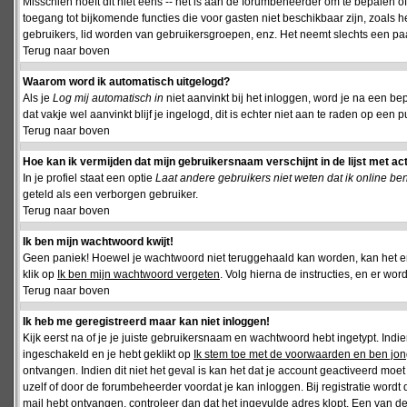
Misschien hoeft dit niet eens -- het is aan de forumbeheerder om te bepalen of 
toegang tot bijkomende functies die voor gasten niet beschikbaar zijn, zoals 
gebruikers, lid worden van gebruikersgroepen, enz. Het neemt slechts een paar
Terug naar boven
Waarom word ik automatisch uitgelogd?
Als je
Log mij automatisch in
niet aanvinkt bij het inloggen, word je na een be
dat vakje wel aanvinkt blijf je ingelogd, dit is echter niet aan te raden op een p
Terug naar boven
Hoe kan ik vermijden dat mijn gebruikersnaam verschijnt in de lijst met ac
In je profiel staat een optie
Laat andere gebruikers niet weten dat ik online be
geteld als een verborgen gebruiker.
Terug naar boven
Ik ben mijn wachtwoord kwijt!
Geen paniek! Hoewel je wachtwoord niet teruggehaald kan worden, kan het 
klik op
Ik ben mijn wachtwoord vergeten
. Volg hierna de instructies, en er wo
Terug naar boven
Ik heb me geregistreerd maar kan niet inloggen!
Kijk eerst na of je je juiste gebruikersnaam en wachtwoord hebt ingetypt. Ind
ingeschakeld en je hebt geklikt op
Ik stem toe met de voorwaarden en ben jon
ontvangen. Indien dit niet het geval is kan het dat je account geactiveerd mo
uzelf of door de forumbeheerder voordat je kan inloggen. Bij registratie wordt 
mail hebt ontvangen, controleer dan dat het ingevulde adres klopt. Een van d