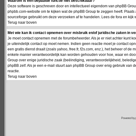
Waarom is een bepaalde functie niet beschikbaar?
Deze software is geschreven door en intellectueel eigendom van phpBB Group
phpbb.com-website om te kijken wat de phpBB Group te zeggen heeft. Plaats 
sourceforge gebruikt om deze verzoeken af te handelen. Lees de fora en kijk 
Terug naar boven
Met wie kan ik contact opnemen over misbruik en/of juridische zaken in v
Je moet contact opnemen met de forumbeheerder. Als je er niet achter kunt k
je uiteindelijk contact op moet nemen. Indien geen reactie moet je contact o
een gratis dienst draait (zoals yahoo, free.fr, f2s.com, enz.), het beheer of 
enkele manier verantwoordelijk kan worden gehouden voor hoe, waar en door 
Group over enige juridische zaak (beëindiging, verantwoordelijkheid, beledi
phpBB zelf. Als je een e-mail stuurt aan phpBB Group over enig gebruik van d
reactie.
Terug naar boven
Powered by