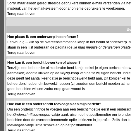
Sorry, maar alleen geregistreerde gebruikers kunnen e-mail verzenden via het
misbruik van het e-mail-systeem door anonieme gebruikers te voorkomen.
Terug naar boven
Be
Hoe plaats ik een onderwerp in een forum?
Eenvoudig -- klik op de overeenstemmende knop in het forum of onderwerp. M
staan in een lijst onderaan de pagina (de
Je mag nieuwe onderwerpen plaatsen 
Terug naar boven
Hoe kan ik een bericht bewerken of wissen?
Tenzij je een beheerder of moderator bent kan je enkel je eigen berichten be
aanmaken) door te klikken op de
Wijzig
-knop van het te wijzigen bericht. Indi
deze geeft het aantal keer dat je je bericht bewerkt hebt aan. Dit komt enkel 
beheerders het bericht bewerkt hebben (zij zouden een bericht moeten achte
geen berichten wissen zodra erop geantwoord is.
Terug naar boven
Hoe kan ik een onderschrift toevoegen aan mijn bericht?
Om een onderschrift toe te voegen aan een bericht moet je eerst een onderschift
het
Onderschrift toevoegen
-vakje aankruisen op het postformulier om je onders
berichten door de overeenstemmende optie te kiezen in je profiel. Zelfs dan ku
toevoegen
-vakje uit te schakelen op het postformulier.
Terug naar boven