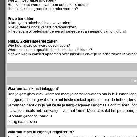
Wat zijn Gebruikersgroepen?
Hoe kan ik lid worden van een gebruikersgroep?
Hoe kan ik een groepsmoderator worden?
Privé berichten
Ik kan geen privéberichten verzenden!
Ik krijg steeds ongewenste privéberichten!
Ik heb spam of beledigende e-mail gekregen van iemand van dit forum!
phpBB 2-gerelateerde zaken
Wie heeft deze software geschreven?
Waarom is een bepaalde functie niet beschikbaar?
Met wie kan ik contact opnemen over misbruik en/of juridische zaken in verba
Log
Waarom kan ik niet inloggen?
Ben je geregistreerd? Uiteraard moet je eerst lid worden om in te kunnen logge
inloggen)? In dat geval kan je het beste contact opnemen met de beheerder of
verbannen bent kun je het beste je inlog-gegevens nogmaals controleren. Zorg e
activatie-e-mails hebt ontvangen van het forum. Meestal is dat het probleem, i
verkeerd geconfigureerd is.
Terug naar boven
Waarom moet ik eigenlijk registreren?