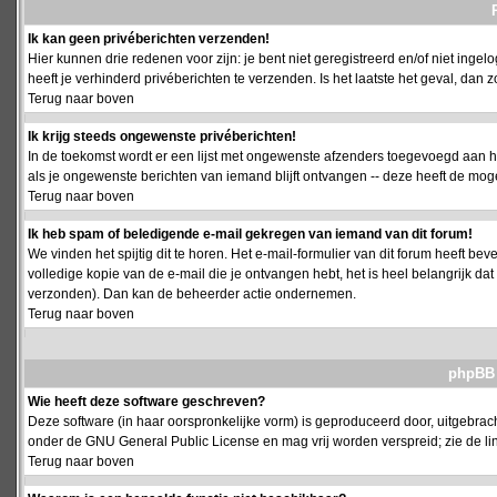
Ik kan geen privéberichten verzenden!
Hier kunnen drie redenen voor zijn: je bent niet geregistreerd en/of niet ing
heeft je verhinderd privéberichten te verzenden. Is het laatste het geval, da
Terug naar boven
Ik krijg steeds ongewenste privéberichten!
In de toekomst wordt er een lijst met ongewenste afzenders toegevoegd aan h
als je ongewenste berichten van iemand blijft ontvangen -- deze heeft de mog
Terug naar boven
Ik heb spam of beledigende e-mail gekregen van iemand van dit forum!
We vinden het spijtig dit te horen. Het e-mail-formulier van dit forum heeft b
volledige kopie van de e-mail die je ontvangen hebt, het is heel belangrijk da
verzonden). Dan kan de beheerder actie ondernemen.
Terug naar boven
phpBB 
Wie heeft deze software geschreven?
Deze software (in haar oorspronkelijke vorm) is geproduceerd door, uitgebrac
onder de GNU General Public License en mag vrij worden verspreid; zie de lin
Terug naar boven