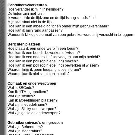
Gebruikersvoorkeuren
Hoe verander ik mijn instellingen?
De tijden zijn niet juist!
Ik veranderde de tijdzone en de tijd is nog steeds fout!
Mijn taal staat niet in de lijst!
Hoe kan ik een afbeelding tonen onder mijn gebruikersnaam?
Hoe kan ik mijn rang aanpassen?
Waneer ik klik op de e-mail van een gebruiker wordt mij verzocht in te loggen
Berichten plaatsen
Hoe plaats ik een onderwerp in een forum?
Hoe kan ik een bericht bewerken of wissen?
Hoe kan ik een onderschrift toevoegen aan mijn bericht?
Hoe kan ik een poll (opiniepeiling) maken?
Hoe kan ik een poll (opiniepeiling) bewerken of wissen?
Waarom krijg ik geen toegang tot een forum?
Waarom kan ik niet stemmen in polls?
Opmaak en onderwerptypen
Wat is BBCode?
Kan ik HTML gebruiken?
Wat zijn smilies?
Kan ik afbeeldingen plaatsen?
Wat zijn mededelingen?
Wat zijn Sticky-onderwerpen?
Wat zijn gesloten onderwerpen?
Gebruikersniveau's en -groepen
Wat zijn Beheerders?
Wat zijn Moderators?