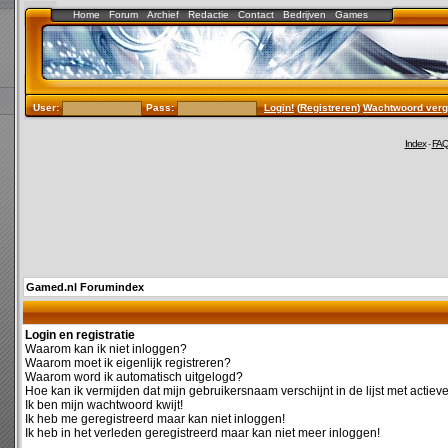
Home
Forum
Archief
Redactie
Contact
Bedrijven
Games
User:
Pass:
Login!
(
Registreren
)
Wachtwoord verg
Index
-
FA
Gamed.nl Forumindex
Login en registratie
Waarom kan ik niet inloggen?
Waarom moet ik eigenlijk registreren?
Waarom word ik automatisch uitgelogd?
Hoe kan ik vermijden dat mijn gebruikersnaam verschijnt in de lijst met actiev
Ik ben mijn wachtwoord kwijt!
Ik heb me geregistreerd maar kan niet inloggen!
Ik heb in het verleden geregistreerd maar kan niet meer inloggen!