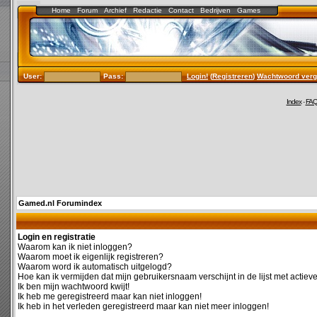
Home
Forum
Archief
Redactie
Contact
Bedrijven
Games
User:
Pass:
Login!
(
Registreren
)
Wachtwoord verg
Index
-
FA
Gamed.nl Forumindex
Login en registratie
Waarom kan ik niet inloggen?
Waarom moet ik eigenlijk registreren?
Waarom word ik automatisch uitgelogd?
Hoe kan ik vermijden dat mijn gebruikersnaam verschijnt in de lijst met actiev
Ik ben mijn wachtwoord kwijt!
Ik heb me geregistreerd maar kan niet inloggen!
Ik heb in het verleden geregistreerd maar kan niet meer inloggen!