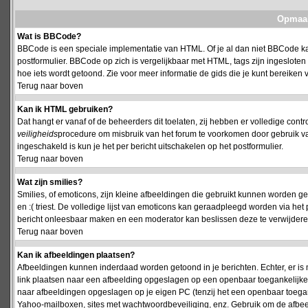
Opmaak
Wat is BBCode?
BBCode is een speciale implementatie van HTML. Of je al dan niet BBCode kan
postformulier. BBCode op zich is vergelijkbaar met HTML, tags zijn ingesloten
hoe iets wordt getoond. Zie voor meer informatie de gids die je kunt bereiken v
Terug naar boven
Kan ik HTML gebruiken?
Dat hangt er vanaf of de beheerders dit toelaten, zij hebben er volledige cont
veiligheids
procedure om misbruik van het forum te voorkomen door gebruik 
ingeschakeld is kun je het per bericht uitschakelen op het postformulier.
Terug naar boven
Wat zijn smilies?
Smilies, of emoticons, zijn kleine afbeeldingen die gebruikt kunnen worden ge
en :( triest. De volledige lijst van emoticons kan geraadpleegd worden via het 
bericht onleesbaar maken en een moderator kan beslissen deze te verwijderen o
Terug naar boven
Kan ik afbeeldingen plaatsen?
Afbeeldingen kunnen inderdaad worden getoond in je berichten. Echter, er i
link plaatsen naar een afbeelding opgeslagen op een openbaar toegankelijke w
naar afbeeldingen opgeslagen op je eigen PC (tenzij het een openbaar toegank
Yahoo-mailboxen, sites met wachtwoordbeveiliging, enz. Gebruik om de afbeel