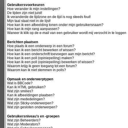
Gebruikersvoorkeuren
Hoe verander ik mijn instellingen?
De tijden zijn niet juist!
Ik veranderde de tijdzone en de tijd is nog steeds fout!
Mijn taal staat niet in de lijst!
Hoe kan ik een afbeelding tonen onder mijn gebruikersnaam?
Hoe kan ik mijn rang aanpassen?
Waneer ik klik op de e-mail van een gebruiker wordt mij verzocht in te loggen
Berichten plaatsen
Hoe plaats ik een onderwerp in een forum?
Hoe kan ik een bericht bewerken of wissen?
Hoe kan ik een onderschrift toevoegen aan mijn bericht?
Hoe kan ik een poll (opiniepeiling) maken?
Hoe kan ik een poll (opiniepeiling) bewerken of wissen?
Waarom krijg ik geen toegang tot een forum?
Waarom kan ik niet stemmen in polls?
Opmaak en onderwerptypen
Wat is BBCode?
Kan ik HTML gebruiken?
Wat zijn smilies?
Kan ik afbeeldingen plaatsen?
Wat zijn mededelingen?
Wat zijn Sticky-onderwerpen?
Wat zijn gesloten onderwerpen?
Gebruikersniveau's en -groepen
Wat zijn Beheerders?
Wat zijn Moderators?