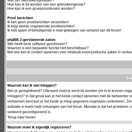
Wat zijn Gebruikersgroepen?
Hoe kan ik lid worden van een gebruikersgroep?
Hoe kan ik een groepsmoderator worden?
Privé berichten
Ik kan geen privéberichten verzenden!
Ik krijg steeds ongewenste privéberichten!
Ik heb spam of beledigende e-mail gekregen van iemand van dit forum!
phpBB 2-gerelateerde zaken
Wie heeft deze software geschreven?
Waarom is een bepaalde functie niet beschikbaar?
Met wie kan ik contact opnemen over misbruik en/of juridische zaken in verba
Log
Waarom kan ik niet inloggen?
Ben je geregistreerd? Uiteraard moet je eerst lid worden om in te kunnen logge
inloggen)? In dat geval kan je het beste contact opnemen met de beheerder of
verbannen bent kun je het beste je inlog-gegevens nogmaals controleren. Zorg e
activatie-e-mails hebt ontvangen van het forum. Meestal is dat het probleem, i
verkeerd geconfigureerd is.
Terug naar boven
Waarom moet ik eigenlijk registreren?