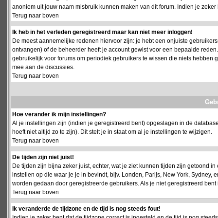
anoniem uit jouw naam misbruik kunnen maken van dit forum. Indien je zeker 
Terug naar boven
Ik heb in het verleden geregistreerd maar kan niet meer inloggen!
De meest aannemelijke redenen hiervoor zijn: je hebt een onjuiste gebruikersn
ontvangen) of de beheerder heeft je account gewist voor een bepaalde reden. Ind
gebruikelijk voor forums om periodiek gebruikers te wissen die niets hebben
mee aan de discussies.
Terug naar boven
Geb
Hoe verander ik mijn instellingen?
Al je instellingen zijn (indien je geregistreerd bent) opgeslagen in de databa
hoeft niet altijd zo te zijn). Dit stelt je in staat om al je instellingen te wijzigen.
Terug naar boven
De tijden zijn niet juist!
De tijden zijn bijna zeker juist, echter, wat je ziet kunnen tijden zijn getoond in
instellen op die waar je je in bevindt, bijv. Londen, Parijs, New York, Sydney,
worden gedaan door geregistreerde gebruikers. Als je niet geregistreerd bent is
Terug naar boven
Ik veranderde de tijdzone en de tijd is nog steeds fout!
Indien je zeker bent dat de tijdzone correct is ingesteld en de tijd is nog stee