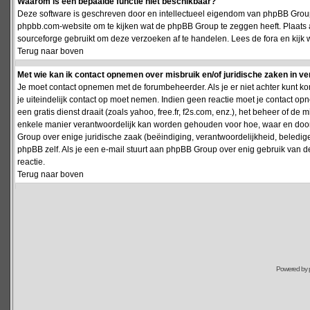
Waarom is een bepaalde functie niet beschikbaar?
Deze software is geschreven door en intellectueel eigendom van phpBB Group
phpbb.com-website om te kijken wat de phpBB Group te zeggen heeft. Plaats 
sourceforge gebruikt om deze verzoeken af te handelen. Lees de fora en kijk 
Terug naar boven
Met wie kan ik contact opnemen over misbruik en/of juridische zaken in v
Je moet contact opnemen met de forumbeheerder. Als je er niet achter kunt k
je uiteindelijk contact op moet nemen. Indien geen reactie moet je contact o
een gratis dienst draait (zoals yahoo, free.fr, f2s.com, enz.), het beheer of 
enkele manier verantwoordelijk kan worden gehouden voor hoe, waar en door 
Group over enige juridische zaak (beëindiging, verantwoordelijkheid, beledi
phpBB zelf. Als je een e-mail stuurt aan phpBB Group over enig gebruik van d
reactie.
Terug naar boven
Powered by