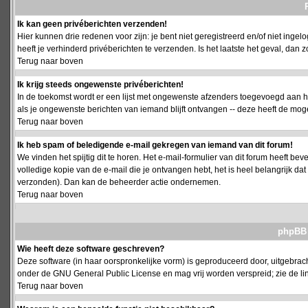
Ik kan geen privéberichten verzenden!
Hier kunnen drie redenen voor zijn: je bent niet geregistreerd en/of niet ing
heeft je verhinderd privéberichten te verzenden. Is het laatste het geval, da
Terug naar boven
Ik krijg steeds ongewenste privéberichten!
In de toekomst wordt er een lijst met ongewenste afzenders toegevoegd aan h
als je ongewenste berichten van iemand blijft ontvangen -- deze heeft de mog
Terug naar boven
Ik heb spam of beledigende e-mail gekregen van iemand van dit forum!
We vinden het spijtig dit te horen. Het e-mail-formulier van dit forum heeft b
volledige kopie van de e-mail die je ontvangen hebt, het is heel belangrijk da
verzonden). Dan kan de beheerder actie ondernemen.
Terug naar boven
phpBB 
Wie heeft deze software geschreven?
Deze software (in haar oorspronkelijke vorm) is geproduceerd door, uitgebrac
onder de GNU General Public License en mag vrij worden verspreid; zie de lin
Terug naar boven