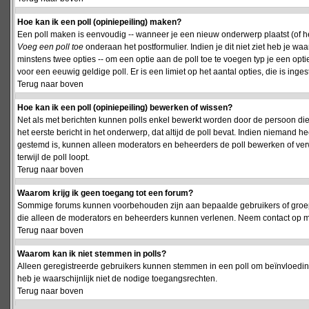
Hoe kan ik een poll (opiniepeiling) maken?
Een poll maken is eenvoudig -- wanneer je een nieuw onderwerp plaatst (of het
Voeg een poll toe
onderaan het postformulier. Indien je dit niet ziet heb je w
minstens twee opties -- om een optie aan de poll toe te voegen typ je een optie
voor een eeuwig geldige poll. Er is een limiet op het aantal opties, die is inge
Terug naar boven
Hoe kan ik een poll (opiniepeiling) bewerken of wissen?
Net als met berichten kunnen polls enkel bewerkt worden door de persoon die
het eerste bericht in het onderwerp, dat altijd de poll bevat. Indien niemand he
gestemd is, kunnen alleen moderators en beheerders de poll bewerken of verw
terwijl de poll loopt.
Terug naar boven
Waarom krijg ik geen toegang tot een forum?
Sommige forums kunnen voorbehouden zijn aan bepaalde gebruikers of groepen.
die alleen de moderators en beheerders kunnen verlenen. Neem contact op m
Terug naar boven
Waarom kan ik niet stemmen in polls?
Alleen geregistreerde gebruikers kunnen stemmen in een poll om beïnvloeding
heb je waarschijnlijk niet de nodige toegangsrechten.
Terug naar boven