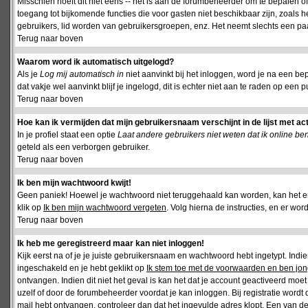
Misschien hoeft dit niet eens -- het is aan de forumbeheerder om te bepalen of 
toegang tot bijkomende functies die voor gasten niet beschikbaar zijn, zoals 
gebruikers, lid worden van gebruikersgroepen, enz. Het neemt slechts een paar
Terug naar boven
Waarom word ik automatisch uitgelogd?
Als je
Log mij automatisch in
niet aanvinkt bij het inloggen, word je na een be
dat vakje wel aanvinkt blijf je ingelogd, dit is echter niet aan te raden op een p
Terug naar boven
Hoe kan ik vermijden dat mijn gebruikersnaam verschijnt in de lijst met ac
In je profiel staat een optie
Laat andere gebruikers niet weten dat ik online be
geteld als een verborgen gebruiker.
Terug naar boven
Ik ben mijn wachtwoord kwijt!
Geen paniek! Hoewel je wachtwoord niet teruggehaald kan worden, kan het 
klik op
Ik ben mijn wachtwoord vergeten
. Volg hierna de instructies, en er wo
Terug naar boven
Ik heb me geregistreerd maar kan niet inloggen!
Kijk eerst na of je je juiste gebruikersnaam en wachtwoord hebt ingetypt. Ind
ingeschakeld en je hebt geklikt op
Ik stem toe met de voorwaarden en ben jon
ontvangen. Indien dit niet het geval is kan het dat je account geactiveerd mo
uzelf of door de forumbeheerder voordat je kan inloggen. Bij registratie wordt 
mail hebt ontvangen, controleer dan dat het ingevulde adres klopt. Een van d