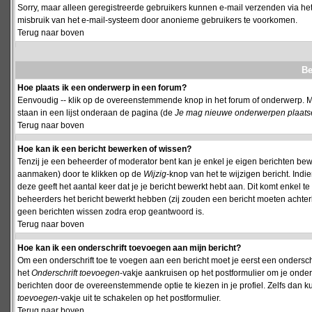
Sorry, maar alleen geregistreerde gebruikers kunnen e-mail verzenden via het
misbruik van het e-mail-systeem door anonieme gebruikers te voorkomen.
Terug naar boven
Be
Hoe plaats ik een onderwerp in een forum?
Eenvoudig -- klik op de overeenstemmende knop in het forum of onderwerp. M
staan in een lijst onderaan de pagina (de
Je mag nieuwe onderwerpen plaatsen 
Terug naar boven
Hoe kan ik een bericht bewerken of wissen?
Tenzij je een beheerder of moderator bent kan je enkel je eigen berichten be
aanmaken) door te klikken op de
Wijzig
-knop van het te wijzigen bericht. Indi
deze geeft het aantal keer dat je je bericht bewerkt hebt aan. Dit komt enkel 
beheerders het bericht bewerkt hebben (zij zouden een bericht moeten achte
geen berichten wissen zodra erop geantwoord is.
Terug naar boven
Hoe kan ik een onderschrift toevoegen aan mijn bericht?
Om een onderschrift toe te voegen aan een bericht moet je eerst een onderschift
het
Onderschrift toevoegen
-vakje aankruisen op het postformulier om je onders
berichten door de overeenstemmende optie te kiezen in je profiel. Zelfs dan ku
toevoegen
-vakje uit te schakelen op het postformulier.
Terug naar boven