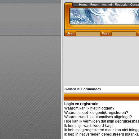
Home
Forum
Archief
Redactie
Conta
User:
Pass:
Gamed.nl Forumindex
Login en registratie
Waarom kan ik niet inloggen?
Waarom moet ik eigenlijk registreren?
Waarom word ik automatisch uitgelogd?
Hoe kan ik vermijden dat mijn gebruikersnaam
Ik ben mijn wachtwoord kwijt!
Ik heb me geregistreerd maar kan niet inlog
Ik heb in het verleden geregistreerd maar ka