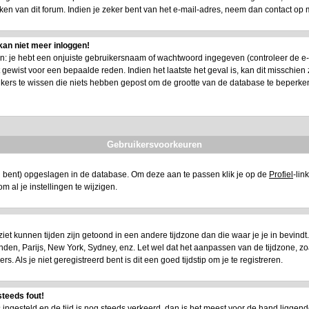
n van dit forum. Indien je zeker bent van het e-mail-adres, neem dan contact op 
kan niet meer inloggen!
 je hebt een onjuiste gebruikersnaam of wachtwoord ingegeven (controleer de e-mail
ewist voor een bepaalde reden. Indien het laatste het geval is, kan dit misschien zi
ikers te wissen die niets hebben gepost om de grootte van de database te beperke
Gebruikersvoorkeuren
eerd bent) opgeslagen in de database. Om deze aan te passen klik je op de
Profiel
-lin
t om al je instellingen te wijzigen.
e ziet kunnen tijden zijn getoond in een andere tijdzone dan die waar je je in bevindt. A
 Londen, Parijs, New York, Sydney, enz. Let wel dat het aanpassen van de tijdzone, z
 Als je niet geregistreerd bent is dit een goed tijdstip om je te registreren.
steeds fout!
is ingesteld en de tijd is nog steeds verkeerd, dan is het meest voor de hand liggend