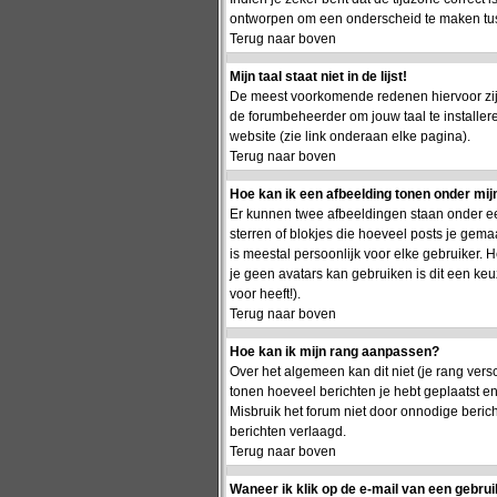
ontworpen om een onderscheid te maken tusse
Terug naar boven
Mijn taal staat niet in de lijst!
De meest voorkomende redenen hiervoor zijn 
de forumbeheerder om jouw taal te installer
website (zie link onderaan elke pagina).
Terug naar boven
Hoe kan ik een afbeelding tonen onder mi
Er kunnen twee afbeeldingen staan onder ee
sterren of blokjes die hoeveel posts je gema
is meestal persoonlijk voor elke gebruiker.
je geen avatars kan gebruiken is dit een ke
voor heeft!).
Terug naar boven
Hoe kan ik mijn rang aanpassen?
Over het algemeen kan dit niet (je rang vers
tonen hoeveel berichten je hebt geplaatst 
Misbruik het forum niet door onnodige berich
berichten verlaagd.
Terug naar boven
Waneer ik klik op de e-mail van een gebrui