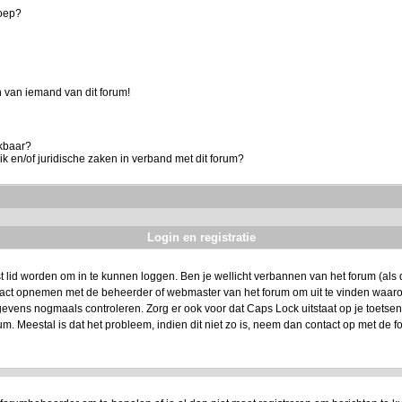
roep?
 van iemand van dit forum!
ikbaar?
k en/of juridische zaken in verband met dit forum?
Login en registratie
t lid worden om in te kunnen loggen. Ben je wellicht verbannen van het forum (als da
ntact opnemen met de beheerder of webmaster van het forum om uit te vinden waarom
evens nogmaals controleren. Zorg er ook voor dat Caps Lock uitstaat op je toetsenbo
um. Meestal is dat het probleem, indien dit niet zo is, neem dan contact op met de f