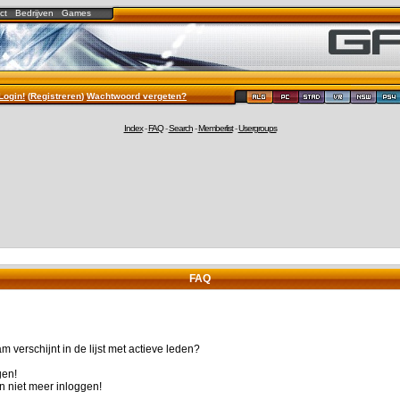
ct
Bedrijven
Games
Login!
(
Registreren
)
Wachtwoord vergeten?
Index
-
FAQ
-
Search
-
Memberlist
-
Usergroups
FAQ
 verschijnt in de lijst met actieve leden?
gen!
n niet meer inloggen!