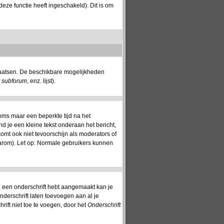
eze functie heeft ingeschakeld). Dit is om
plaatsen. De beschikbare mogelijkheden
t subforum
, enz. lijst).
oms maar een beperkte tijd na het
nd je een kleine tekst onderaan het bericht,
komt ook niet tevoorschijn als moderators of
aarom). Let op: Normale gebruikers kunnen
 je een onderschrift hebt aangemaakt kan je
nderschrift laten toevoegen aan al je
rift niet toe te voegen, door het
Onderschrift