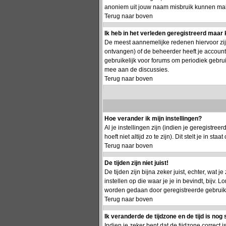
anoniem uit jouw naam misbruik kunnen make
Terug naar boven
Ik heb in het verleden geregistreerd maar 
De meest aannemelijke redenen hiervoor zijn:
ontvangen) of de beheerder heeft je account g
gebruikelijk voor forums om periodiek gebru
mee aan de discussies.
Terug naar boven
Hoe verander ik mijn instellingen?
Al je instellingen zijn (indien je geregistr
hoeft niet altijd zo te zijn). Dit stelt je in staa
Terug naar boven
De tijden zijn niet juist!
De tijden zijn bijna zeker juist, echter, wat j
instellen op die waar je je in bevindt, bijv.
worden gedaan door geregistreerde gebruikers.
Terug naar boven
Ik veranderde de tijdzone en de tijd is nog 
Indien je zeker bent dat de tijdzone correct 