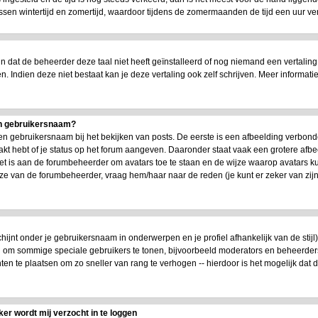
n wintertijd en zomertijd, waardoor tijdens de zomermaanden de tijd een uur versc
dat de beheerder deze taal niet heeft geïnstalleerd of nog niemand een vertaling
en. Indien deze niet bestaat kan je deze vertaling ook zelf schrijven. Meer infor
jn gebruikersnaam?
n gebruikersnaam bij het bekijken van posts. De eerste is een afbeelding verbond
akt hebt of je status op het forum aangeven. Daaronder staat vaak een grotere afbe
 Het is aan de forumbeheerder om avatars toe te staan en de wijze waarop avatars 
uze van de forumbeheerder, vraag hem/haar naar de reden (je kunt er zeker van zi
chijnt onder je gebruikersnaam in onderwerpen en je profiel afhankelijk van de stijl
en om sommige speciale gebruikers te tonen, bijvoorbeeld moderators en beheerde
ten te plaatsen om zo sneller van rang te verhogen -- hierdoor is het mogelijk dat
ker wordt mij verzocht in te loggen