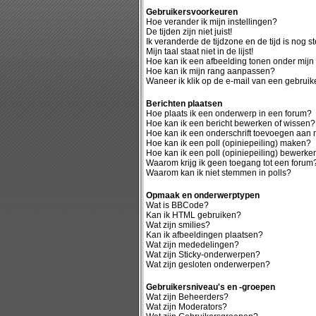
Gebruikersvoorkeuren
Hoe verander ik mijn instellingen?
De tijden zijn niet juist!
Ik veranderde de tijdzone en de tijd is nog st
Mijn taal staat niet in de lijst!
Hoe kan ik een afbeelding tonen onder mij
Hoe kan ik mijn rang aanpassen?
Waneer ik klik op de e-mail van een gebruike
Berichten plaatsen
Hoe plaats ik een onderwerp in een forum?
Hoe kan ik een bericht bewerken of wissen?
Hoe kan ik een onderschrift toevoegen aan m
Hoe kan ik een poll (opiniepeiling) maken?
Hoe kan ik een poll (opiniepeiling) bewerke
Waarom krijg ik geen toegang tot een forum
Waarom kan ik niet stemmen in polls?
Opmaak en onderwerptypen
Wat is BBCode?
Kan ik HTML gebruiken?
Wat zijn smilies?
Kan ik afbeeldingen plaatsen?
Wat zijn mededelingen?
Wat zijn Sticky-onderwerpen?
Wat zijn gesloten onderwerpen?
Gebruikersniveau's en -groepen
Wat zijn Beheerders?
Wat zijn Moderators?