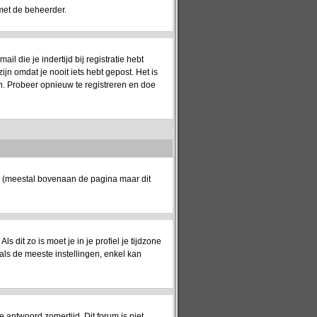
met de beheerder.
 die je indertijd bij registratie hebt
jn omdat je nooit iets hebt gepost. Het is
n. Probeer opnieuw te registreren en doe
k (meestal bovenaan de pagina maar dit
ls dit zo is moet je in je profiel je tijdzone
oals de meeste instellingen, enkel kan
e antwoord zomertijd. Dit forum is niet