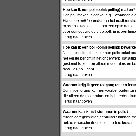
Hoe kan ik een poll (opiniepeiling) maken?
Een poll maken is eenvoudig -- wanneer je ee
Voeg een poll toe
onderaan het postformulier.
minstens twee opties -- om een optie aan de p
voor een eeuwig geldige poll. Er is een limie
Terug naar boven
Hoe kan ik een poll (opiniepeiling) bewerk
Net als met berichten kunnen polls enkel be
het eerste bericht in het onderwerp, dat alti
gestemd is, kunnen alleen moderators en be
terwijl de poll loopt.
Terug naar boven
Waarom krijg ik geen toegang tot een for
Sommige forums kunnen voorbehouden zijn aa
die alleen de moderators en beheerders ku
Terug naar boven
Waarom kan ik niet stemmen in polls?
Alleen geregistreerde gebruikers kunnen st
heb je waarschijnlijk niet de nodige toegang
Terug naar boven