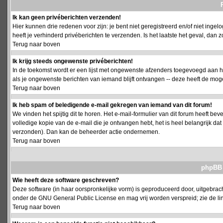
Ik kan geen privéberichten verzenden!
Hier kunnen drie redenen voor zijn: je bent niet geregistreerd en/of niet ing
heeft je verhinderd privéberichten te verzenden. Is het laatste het geval, da
Terug naar boven
Ik krijg steeds ongewenste privéberichten!
In de toekomst wordt er een lijst met ongewenste afzenders toegevoegd aan h
als je ongewenste berichten van iemand blijft ontvangen -- deze heeft de mog
Terug naar boven
Ik heb spam of beledigende e-mail gekregen van iemand van dit forum!
We vinden het spijtig dit te horen. Het e-mail-formulier van dit forum heeft b
volledige kopie van de e-mail die je ontvangen hebt, het is heel belangrijk da
verzonden). Dan kan de beheerder actie ondernemen.
Terug naar boven
phpBB 
Wie heeft deze software geschreven?
Deze software (in haar oorspronkelijke vorm) is geproduceerd door, uitgebrac
onder de GNU General Public License en mag vrij worden verspreid; zie de lin
Terug naar boven