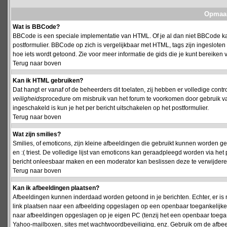
Opmaak
Wat is BBCode?
BBCode is een speciale implementatie van HTML. Of je al dan niet BBCode kan
postformulier. BBCode op zich is vergelijkbaar met HTML, tags zijn ingesloten
hoe iets wordt getoond. Zie voor meer informatie de gids die je kunt bereiken v
Terug naar boven
Kan ik HTML gebruiken?
Dat hangt er vanaf of de beheerders dit toelaten, zij hebben er volledige cont
veiligheids
procedure om misbruik van het forum te voorkomen door gebruik 
ingeschakeld is kun je het per bericht uitschakelen op het postformulier.
Terug naar boven
Wat zijn smilies?
Smilies, of emoticons, zijn kleine afbeeldingen die gebruikt kunnen worden ge
en :( triest. De volledige lijst van emoticons kan geraadpleegd worden via het 
bericht onleesbaar maken en een moderator kan beslissen deze te verwijderen o
Terug naar boven
Kan ik afbeeldingen plaatsen?
Afbeeldingen kunnen inderdaad worden getoond in je berichten. Echter, er i
link plaatsen naar een afbeelding opgeslagen op een openbaar toegankelijke w
naar afbeeldingen opgeslagen op je eigen PC (tenzij het een openbaar toegank
Yahoo-mailboxen, sites met wachtwoordbeveiliging, enz. Gebruik om de afbeel