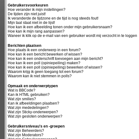
Gebruikersvoorkeuren
Hoe verander ik mijn instellingen?
De tijden zijn niet juist!
Ik veranderde de tijdzone en de tijd is nog steeds fout!
Mijn taal staat niet in de lijst!
Hoe kan ik een afbeelding tonen onder mijn gebruikersnaam?
Hoe kan ik mijn rang aanpassen?
Waneer ik klik op de e-mail van een gebruiker wordt mij verzocht in te loggen
Berichten plaatsen
Hoe plaats ik een onderwerp in een forum?
Hoe kan ik een bericht bewerken of wissen?
Hoe kan ik een onderschrift toevoegen aan mijn bericht?
Hoe kan ik een poll (opiniepeiling) maken?
Hoe kan ik een poll (opiniepeiling) bewerken of wissen?
Waarom krijg ik geen toegang tot een forum?
Waarom kan ik niet stemmen in polls?
Opmaak en onderwerptypen
Wat is BBCode?
Kan ik HTML gebruiken?
Wat zijn smilies?
Kan ik afbeeldingen plaatsen?
Wat zijn mededelingen?
Wat zijn Sticky-onderwerpen?
Wat zijn gesloten onderwerpen?
Gebruikersniveau's en -groepen
Wat zijn Beheerders?
Wat zijn Moderators?