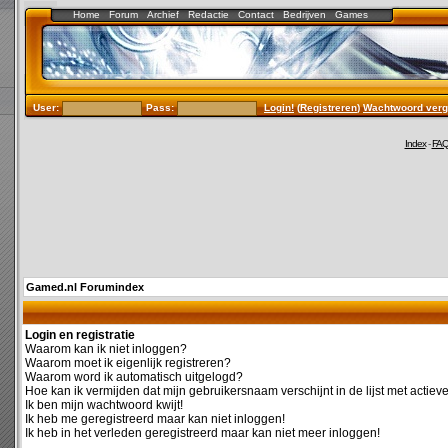
Home
Forum
Archief
Redactie
Contact
Bedrijven
Games
User:
Pass:
Login!
(
Registreren
)
Wachtwoord verg
Index
-
FA
Gamed.nl Forumindex
Login en registratie
Waarom kan ik niet inloggen?
Waarom moet ik eigenlijk registreren?
Waarom word ik automatisch uitgelogd?
Hoe kan ik vermijden dat mijn gebruikersnaam verschijnt in de lijst met actiev
Ik ben mijn wachtwoord kwijt!
Ik heb me geregistreerd maar kan niet inloggen!
Ik heb in het verleden geregistreerd maar kan niet meer inloggen!