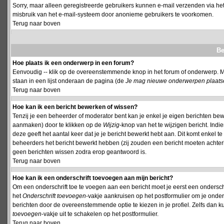
Sorry, maar alleen geregistreerde gebruikers kunnen e-mail verzenden via het
misbruik van het e-mail-systeem door anonieme gebruikers te voorkomen.
Terug naar boven
Be
Hoe plaats ik een onderwerp in een forum?
Eenvoudig -- klik op de overeenstemmende knop in het forum of onderwerp. M
staan in een lijst onderaan de pagina (de
Je mag nieuwe onderwerpen plaatsen 
Terug naar boven
Hoe kan ik een bericht bewerken of wissen?
Tenzij je een beheerder of moderator bent kan je enkel je eigen berichten be
aanmaken) door te klikken op de
Wijzig
-knop van het te wijzigen bericht. Indi
deze geeft het aantal keer dat je je bericht bewerkt hebt aan. Dit komt enkel 
beheerders het bericht bewerkt hebben (zij zouden een bericht moeten achte
geen berichten wissen zodra erop geantwoord is.
Terug naar boven
Hoe kan ik een onderschrift toevoegen aan mijn bericht?
Om een onderschrift toe te voegen aan een bericht moet je eerst een onderschift
het
Onderschrift toevoegen
-vakje aankruisen op het postformulier om je onders
berichten door de overeenstemmende optie te kiezen in je profiel. Zelfs dan ku
toevoegen
-vakje uit te schakelen op het postformulier.
Terug naar boven