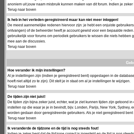
anoniem uit jouw naam misbruik kunnen maken van dit forum. Indien je zeker 
Terug naar boven
Ik heb in het verleden geregistreerd maar kan niet meer inloggen!
De meest aannemelijke redenen hiervoor zijn: je hebt een onjuiste gebruikersn
ontvangen) of de beheerder heeft je account gewist voor een bepaalde reden. Ind
gebruikelijk voor forums om periodiek gebruikers te wissen die niets hebben
mee aan de discussies.
Terug naar boven
Geb
Hoe verander ik mijn instellingen?
Al je instellingen zijn (indien je geregistreerd bent) opgeslagen in de databa
hoeft niet altijd zo te zijn). Dit stelt je in staat om al je instellingen te wijzigen.
Terug naar boven
De tijden zijn niet juist!
De tijden zijn bijna zeker juist, echter, wat je ziet kunnen tijden zijn getoond in
instellen op die waar je je in bevindt, bijv. Londen, Parijs, New York, Sydney,
worden gedaan door geregistreerde gebruikers. Als je niet geregistreerd bent is
Terug naar boven
Ik veranderde de tijdzone en de tijd is nog steeds fout!
Indien je zeker bent dat de tijdzone correct is ingesteld en de tijd is nog stee