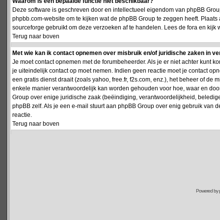
Waarom is een bepaalde functie niet beschikbaar?
Deze software is geschreven door en intellectueel eigendom van phpBB Group
phpbb.com-website om te kijken wat de phpBB Group te zeggen heeft. Plaats 
sourceforge gebruikt om deze verzoeken af te handelen. Lees de fora en kijk 
Terug naar boven
Met wie kan ik contact opnemen over misbruik en/of juridische zaken in v
Je moet contact opnemen met de forumbeheerder. Als je er niet achter kunt k
je uiteindelijk contact op moet nemen. Indien geen reactie moet je contact o
een gratis dienst draait (zoals yahoo, free.fr, f2s.com, enz.), het beheer of 
enkele manier verantwoordelijk kan worden gehouden voor hoe, waar en door 
Group over enige juridische zaak (beëindiging, verantwoordelijkheid, beledi
phpBB zelf. Als je een e-mail stuurt aan phpBB Group over enig gebruik van d
reactie.
Terug naar boven
Powered by