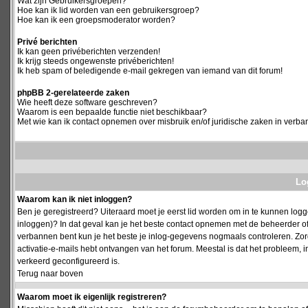
Wat zijn Gebruikersgroepen?
Hoe kan ik lid worden van een gebruikersgroep?
Hoe kan ik een groepsmoderator worden?
Privé berichten
Ik kan geen privéberichten verzenden!
Ik krijg steeds ongewenste privéberichten!
Ik heb spam of beledigende e-mail gekregen van iemand van dit forum!
phpBB 2-gerelateerde zaken
Wie heeft deze software geschreven?
Waarom is een bepaalde functie niet beschikbaar?
Met wie kan ik contact opnemen over misbruik en/of juridische zaken in verba
Log
Waarom kan ik niet inloggen?
Ben je geregistreerd? Uiteraard moet je eerst lid worden om in te kunnen logge
inloggen)? In dat geval kan je het beste contact opnemen met de beheerder of
verbannen bent kun je het beste je inlog-gegevens nogmaals controleren. Zorg e
activatie-e-mails hebt ontvangen van het forum. Meestal is dat het probleem, i
verkeerd geconfigureerd is.
Terug naar boven
Waarom moet ik eigenlijk registreren?