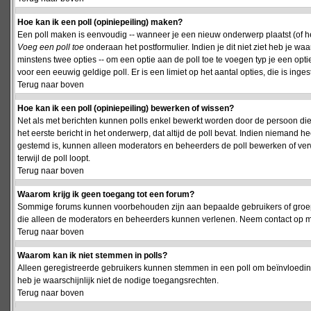
Hoe kan ik een poll (opiniepeiling) maken?
Een poll maken is eenvoudig -- wanneer je een nieuw onderwerp plaatst (of het
Voeg een poll toe
onderaan het postformulier. Indien je dit niet ziet heb je w
minstens twee opties -- om een optie aan de poll toe te voegen typ je een optie
voor een eeuwig geldige poll. Er is een limiet op het aantal opties, die is inge
Terug naar boven
Hoe kan ik een poll (opiniepeiling) bewerken of wissen?
Net als met berichten kunnen polls enkel bewerkt worden door de persoon die
het eerste bericht in het onderwerp, dat altijd de poll bevat. Indien niemand he
gestemd is, kunnen alleen moderators en beheerders de poll bewerken of verw
terwijl de poll loopt.
Terug naar boven
Waarom krijg ik geen toegang tot een forum?
Sommige forums kunnen voorbehouden zijn aan bepaalde gebruikers of groepen.
die alleen de moderators en beheerders kunnen verlenen. Neem contact op m
Terug naar boven
Waarom kan ik niet stemmen in polls?
Alleen geregistreerde gebruikers kunnen stemmen in een poll om beïnvloeding
heb je waarschijnlijk niet de nodige toegangsrechten.
Terug naar boven