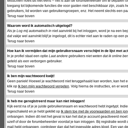
Misschien hoeft dit niet eens -- het is aan de forumbeheerder om te bepalen of 
toegang tot bijkomende functies die voor gasten niet beschikbaar zijn, zoals 
gebruikers, lid worden van gebruikersgroepen, enz. Het neemt slechts een paar
Terug naar boven
Waarom word ik automatisch uitgelogd?
Als je
Log mij automatisch in
niet aanvinkt bij het inloggen, word je na een be
dat vakje wel aanvinkt blijf je ingelogd, dit is echter niet aan te raden op een p
Terug naar boven
Hoe kan ik vermijden dat mijn gebruikersnaam verschijnt in de lijst met ac
In je profiel staat een optie
Laat andere gebruikers niet weten dat ik online be
geteld als een verborgen gebruiker.
Terug naar boven
Ik ben mijn wachtwoord kwijt!
Geen paniek! Hoewel je wachtwoord niet teruggehaald kan worden, kan het 
klik op
Ik ben mijn wachtwoord vergeten
. Volg hierna de instructies, en er wo
Terug naar boven
Ik heb me geregistreerd maar kan niet inloggen!
Kijk eerst na of je je juiste gebruikersnaam en wachtwoord hebt ingetypt. Ind
ingeschakeld en je hebt geklikt op
Ik stem toe met de voorwaarden en ben jon
ontvangen. Indien dit niet het geval is kan het dat je account geactiveerd mo
uzelf of door de forumbeheerder voordat je kan inloggen. Bij registratie wordt 
mail hebt ontvangen, controleer dan dat het ingevulde adres klopt. Een van d