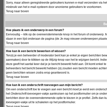
Sorry, maar alleen geregistreerde gebruikers kunnen e-mail verzenden via het
misbruik van het e-mail-systeem door anonieme gebruikers te voorkomen.
Terug naar boven
Be
Hoe plaats ik een onderwerp in een forum?
Eenvoudig -- klik op de overeenstemmende knop in het forum of onderwerp. M
staan in een lijst onderaan de pagina (de
Je mag nieuwe onderwerpen plaatsen 
Terug naar boven
Hoe kan ik een bericht bewerken of wissen?
Tenzij je een beheerder of moderator bent kan je enkel je eigen berichten be
aanmaken) door te klikken op de
Wijzig
-knop van het te wijzigen bericht. Indi
deze geeft het aantal keer dat je je bericht bewerkt hebt aan. Dit komt enkel 
beheerders het bericht bewerkt hebben (zij zouden een bericht moeten achte
geen berichten wissen zodra erop geantwoord is.
Terug naar boven
Hoe kan ik een onderschrift toevoegen aan mijn bericht?
Om een onderschrift toe te voegen aan een bericht moet je eerst een onderschift
het
Onderschrift toevoegen
-vakje aankruisen op het postformulier om je onders
berichten door de overeenstemmende optie te kiezen in je profiel. Zelfs dan ku
toevoegen
-vakje uit te schakelen op het postformulier.
Terug naar boven