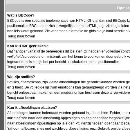
Opmaak
Wat is BBCode?
BBCode is een speciale implementatie van HTML. Of je al dan niet BBCode kan
postformulier. BBCode op zich is vergelijkbaar met HTML, tags zijn ingesloten
hoe iets wordt getoond. Zie voor meer informatie de gids die je kunt bereiken v
Terug naar boven
Kan ik HTML gebruiken?
Dat hangt er vanaf of de beheerders dit toelaten, zij hebben er volledige cont
veiligheids
procedure om misbruik van het forum te voorkomen door gebruik 
ingeschakeld is kun je het per bericht uitschakelen op het postformulier.
Terug naar boven
Wat zijn smilies?
Smilies, of emoticons, zijn kleine afbeeldingen die gebruikt kunnen worden ge
en :( triest. De volledige lijst van emoticons kan geraadpleegd worden via het 
bericht onleesbaar maken en een moderator kan beslissen deze te verwijderen o
Terug naar boven
Kan ik afbeeldingen plaatsen?
Afbeeldingen kunnen inderdaad worden getoond in je berichten. Echter, er i
link plaatsen naar een afbeelding opgeslagen op een openbaar toegankelijke w
naar afbeeldingen opgeslagen op je eigen PC (tenzij het een openbaar toegank
Yahoo-mailboxen, sites met wachtwoordbeveiliging, enz. Gebruik om de afbeel