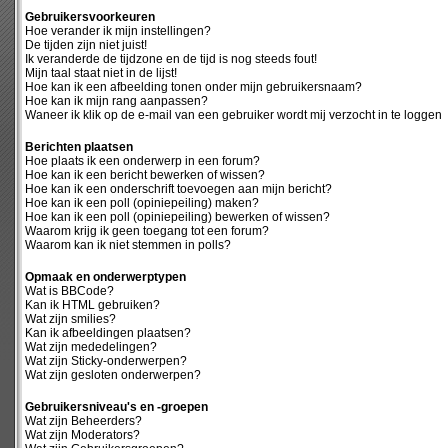
Gebruikersvoorkeuren
Hoe verander ik mijn instellingen?
De tijden zijn niet juist!
Ik veranderde de tijdzone en de tijd is nog steeds fout!
Mijn taal staat niet in de lijst!
Hoe kan ik een afbeelding tonen onder mijn gebruikersnaam?
Hoe kan ik mijn rang aanpassen?
Waneer ik klik op de e-mail van een gebruiker wordt mij verzocht in te loggen
Berichten plaatsen
Hoe plaats ik een onderwerp in een forum?
Hoe kan ik een bericht bewerken of wissen?
Hoe kan ik een onderschrift toevoegen aan mijn bericht?
Hoe kan ik een poll (opiniepeiling) maken?
Hoe kan ik een poll (opiniepeiling) bewerken of wissen?
Waarom krijg ik geen toegang tot een forum?
Waarom kan ik niet stemmen in polls?
Opmaak en onderwerptypen
Wat is BBCode?
Kan ik HTML gebruiken?
Wat zijn smilies?
Kan ik afbeeldingen plaatsen?
Wat zijn mededelingen?
Wat zijn Sticky-onderwerpen?
Wat zijn gesloten onderwerpen?
Gebruikersniveau's en -groepen
Wat zijn Beheerders?
Wat zijn Moderators?