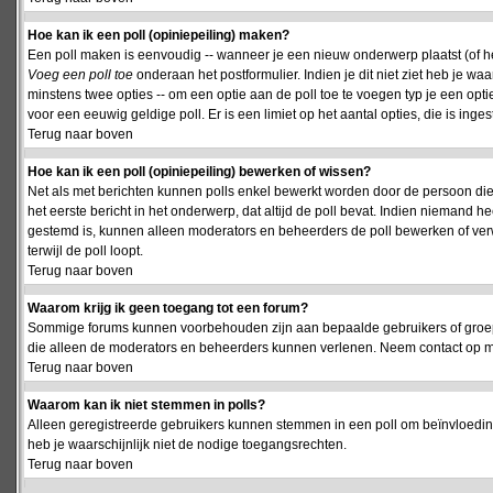
Hoe kan ik een poll (opiniepeiling) maken?
Een poll maken is eenvoudig -- wanneer je een nieuw onderwerp plaatst (of het
Voeg een poll toe
onderaan het postformulier. Indien je dit niet ziet heb je w
minstens twee opties -- om een optie aan de poll toe te voegen typ je een optie
voor een eeuwig geldige poll. Er is een limiet op het aantal opties, die is inge
Terug naar boven
Hoe kan ik een poll (opiniepeiling) bewerken of wissen?
Net als met berichten kunnen polls enkel bewerkt worden door de persoon die
het eerste bericht in het onderwerp, dat altijd de poll bevat. Indien niemand he
gestemd is, kunnen alleen moderators en beheerders de poll bewerken of verw
terwijl de poll loopt.
Terug naar boven
Waarom krijg ik geen toegang tot een forum?
Sommige forums kunnen voorbehouden zijn aan bepaalde gebruikers of groepen.
die alleen de moderators en beheerders kunnen verlenen. Neem contact op m
Terug naar boven
Waarom kan ik niet stemmen in polls?
Alleen geregistreerde gebruikers kunnen stemmen in een poll om beïnvloeding
heb je waarschijnlijk niet de nodige toegangsrechten.
Terug naar boven