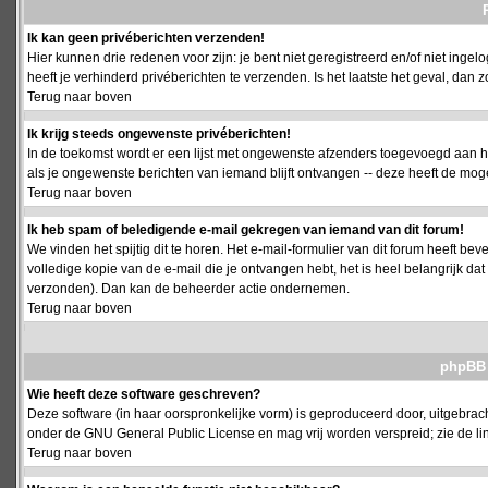
Ik kan geen privéberichten verzenden!
Hier kunnen drie redenen voor zijn: je bent niet geregistreerd en/of niet ing
heeft je verhinderd privéberichten te verzenden. Is het laatste het geval, da
Terug naar boven
Ik krijg steeds ongewenste privéberichten!
In de toekomst wordt er een lijst met ongewenste afzenders toegevoegd aan h
als je ongewenste berichten van iemand blijft ontvangen -- deze heeft de mog
Terug naar boven
Ik heb spam of beledigende e-mail gekregen van iemand van dit forum!
We vinden het spijtig dit te horen. Het e-mail-formulier van dit forum heeft b
volledige kopie van de e-mail die je ontvangen hebt, het is heel belangrijk da
verzonden). Dan kan de beheerder actie ondernemen.
Terug naar boven
phpBB 
Wie heeft deze software geschreven?
Deze software (in haar oorspronkelijke vorm) is geproduceerd door, uitgebrac
onder de GNU General Public License en mag vrij worden verspreid; zie de lin
Terug naar boven