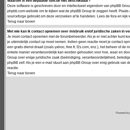
Waarom is een bepaalde functie niet beschikbaar?
Deze software is geschreven door en intellectueel eigendom van phpBB Group
phpbb.com-website om te kijken wat de phpBB Group te zeggen heeft. Plaats 
sourceforge gebruikt om deze verzoeken af te handelen. Lees de fora en kijk 
Terug naar boven
Met wie kan ik contact opnemen over misbruik en/of juridische zaken in v
Je moet contact opnemen met de forumbeheerder. Als je er niet achter kunt k
je uiteindelijk contact op moet nemen. Indien geen reactie moet je contact o
een gratis dienst draait (zoals yahoo, free.fr, f2s.com, enz.), het beheer of 
enkele manier verantwoordelijk kan worden gehouden voor hoe, waar en door 
Group over enige juridische zaak (beëindiging, verantwoordelijkheid, beledi
phpBB zelf. Als je een e-mail stuurt aan phpBB Group over enig gebruik van d
reactie.
Terug naar boven
Powered by