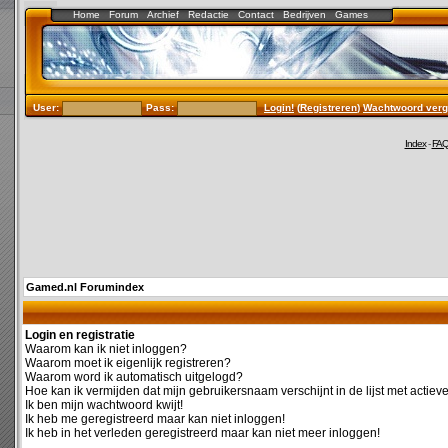
Home
Forum
Archief
Redactie
Contact
Bedrijven
Games
User:
Pass:
Login!
(
Registreren
)
Wachtwoord verg
Index
-
FA
Gamed.nl Forumindex
Login en registratie
Waarom kan ik niet inloggen?
Waarom moet ik eigenlijk registreren?
Waarom word ik automatisch uitgelogd?
Hoe kan ik vermijden dat mijn gebruikersnaam verschijnt in de lijst met actiev
Ik ben mijn wachtwoord kwijt!
Ik heb me geregistreerd maar kan niet inloggen!
Ik heb in het verleden geregistreerd maar kan niet meer inloggen!