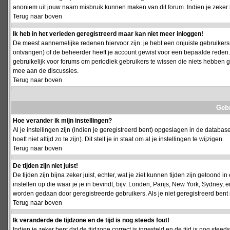
anoniem uit jouw naam misbruik kunnen maken van dit forum. Indien je zeker 
Terug naar boven
Ik heb in het verleden geregistreerd maar kan niet meer inloggen!
De meest aannemelijke redenen hiervoor zijn: je hebt een onjuiste gebruikersn
ontvangen) of de beheerder heeft je account gewist voor een bepaalde reden. Ind
gebruikelijk voor forums om periodiek gebruikers te wissen die niets hebben
mee aan de discussies.
Terug naar boven
Geb
Hoe verander ik mijn instellingen?
Al je instellingen zijn (indien je geregistreerd bent) opgeslagen in de databa
hoeft niet altijd zo te zijn). Dit stelt je in staat om al je instellingen te wijzigen.
Terug naar boven
De tijden zijn niet juist!
De tijden zijn bijna zeker juist, echter, wat je ziet kunnen tijden zijn getoond in
instellen op die waar je je in bevindt, bijv. Londen, Parijs, New York, Sydney,
worden gedaan door geregistreerde gebruikers. Als je niet geregistreerd bent is
Terug naar boven
Ik veranderde de tijdzone en de tijd is nog steeds fout!
Indien je zeker bent dat de tijdzone correct is ingesteld en de tijd is nog stee