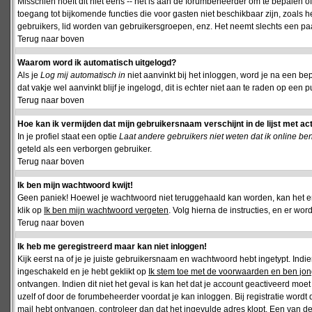
Misschien hoeft dit niet eens -- het is aan de forumbeheerder om te bepalen of 
toegang tot bijkomende functies die voor gasten niet beschikbaar zijn, zoals 
gebruikers, lid worden van gebruikersgroepen, enz. Het neemt slechts een paar
Terug naar boven
Waarom word ik automatisch uitgelogd?
Als je
Log mij automatisch in
niet aanvinkt bij het inloggen, word je na een be
dat vakje wel aanvinkt blijf je ingelogd, dit is echter niet aan te raden op een p
Terug naar boven
Hoe kan ik vermijden dat mijn gebruikersnaam verschijnt in de lijst met ac
In je profiel staat een optie
Laat andere gebruikers niet weten dat ik online be
geteld als een verborgen gebruiker.
Terug naar boven
Ik ben mijn wachtwoord kwijt!
Geen paniek! Hoewel je wachtwoord niet teruggehaald kan worden, kan het 
klik op
Ik ben mijn wachtwoord vergeten
. Volg hierna de instructies, en er wo
Terug naar boven
Ik heb me geregistreerd maar kan niet inloggen!
Kijk eerst na of je je juiste gebruikersnaam en wachtwoord hebt ingetypt. Ind
ingeschakeld en je hebt geklikt op
Ik stem toe met de voorwaarden en ben jon
ontvangen. Indien dit niet het geval is kan het dat je account geactiveerd mo
uzelf of door de forumbeheerder voordat je kan inloggen. Bij registratie wordt 
mail hebt ontvangen, controleer dan dat het ingevulde adres klopt. Een van d