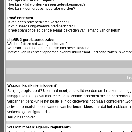
Wat zijn Gebruikersgroepen?
Hoe kan ik lid worden van een gebruikersgroep?
Hoe kan ik een groepsmoderator worden?
Privé berichten
Ik kan geen privéberichten verzenden!
Ik krijg steeds ongewenste privéberichten!
Ik heb spam of beledigende e-mail gekregen van iemand van dit forum!
phpBB 2-gerelateerde zaken
Wie heeft deze software geschreven?
Waarom is een bepaalde functie niet beschikbaar?
Met wie kan ik contact opnemen over misbruik en/of juridische zaken in verba
Log
Waarom kan ik niet inloggen?
Ben je geregistreerd? Uiteraard moet je eerst lid worden om in te kunnen logge
inloggen)? In dat geval kan je het beste contact opnemen met de beheerder of
verbannen bent kun je het beste je inlog-gegevens nogmaals controleren. Zorg e
activatie-e-mails hebt ontvangen van het forum. Meestal is dat het probleem, i
verkeerd geconfigureerd is.
Terug naar boven
Waarom moet ik eigenlijk registreren?